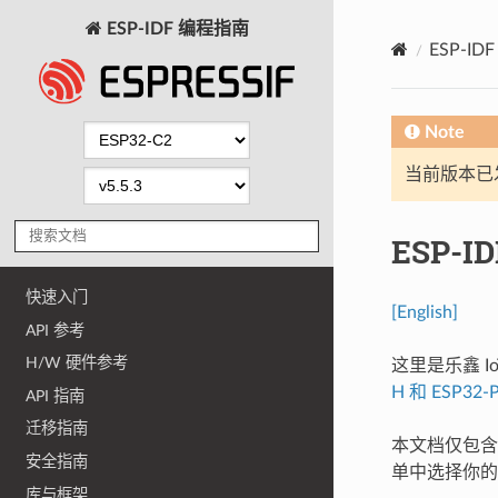
ESP-IDF 编程指南
ESP-I
Note
当前版本已发布
ESP-I
快速入门
[English]
API 参考
H/W 硬件参考
这里是乐鑫 Io
H 和 ESP32-
API 指南
迁移指南
本文档仅包含针
安全指南
单中选择你的
库与框架