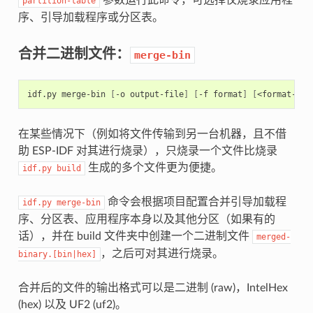
partition-table
序、引导加载程序或分区表。
合并二进制文件：
merge-bin
idf.py
merge-bin
[
-o
output-file
]
[
-f
format
]
[
<format-spe
在某些情况下（例如将文件传输到另一台机器，且不借
助 ESP-IDF 对其进行烧录），只烧录一个文件比烧录
生成的多个文件更为便捷。
idf.py
build
命令会根据项目配置合并引导加载程
idf.py
merge-bin
序、分区表、应用程序本身以及其他分区（如果有的
话），并在 build 文件夹中创建一个二进制文件
merged-
，之后可对其进行烧录。
binary.[bin|hex]
合并后的文件的输出格式可以是二进制 (raw)，IntelHex
(hex) 以及 UF2 (uf2)。