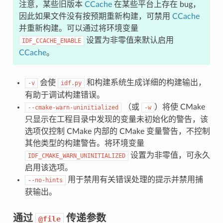
注意，某些旧版本
CCache
在某些平台上存在 bug，
因此如果文件没有按预期重新构建，可禁用
CCache
并重新构建。可以通过将环境变量
设置为非零值来默认启用
IDF_CCACHE_ENABLE
CCache
。
会使
和构建系统生成详细的构建输出，
-v
idf.py
有助于调试构建错误。
（或
）将使 CMake
--cmake-warn-uninitialized
-w
只显示在工程目录中发现的变量未初始化的警告，该
选项仅控制 CMake 内部的 CMake 变量警告，不控制
其他类型的构建警告。将环境变量
设置为非零值，可永久
IDF_CMAKE_WARN_UNINITIALIZED
启用该选项。
用于禁用有关错误处理的提示并禁用捕
--no-hints
获输出。
通过
传递参数
@file