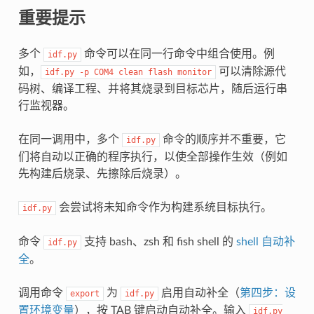
重要提示
多个
命令可以在同一行命令中组合使用。例
idf.py
如，
可以清除源代
idf.py
-p
COM4
clean
flash
monitor
码树、编译工程、并将其烧录到目标芯片，随后运行串
行监视器。
在同一调用中，多个
命令的顺序并不重要，它
idf.py
们将自动以正确的程序执行，以使全部操作生效（例如
先构建后烧录、先擦除后烧录）。
会尝试将未知命令作为构建系统目标执行。
idf.py
命令
支持 bash、zsh 和 fish shell 的
shell 自动补
idf.py
全
。
调用命令
为
启用自动补全（
第四步：设
export
idf.py
置环境变量
），按 TAB 键启动自动补全。输入
idf.py