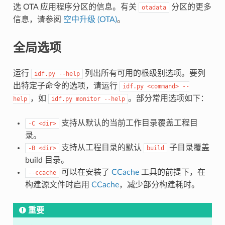
选 OTA 应用程序分区的信息。有关
分区的更多
otadata
信息，请参阅
空中升级 (OTA)
。
全局选项
运行
列出所有可用的根级别选项。要列
idf.py
--help
出特定子命令的选项，请运行
idf.py
<command>
--
，如
。部分常用选项如下：
help
idf.py
monitor
--help
支持从默认的当前工作目录覆盖工程目
-C
<dir>
录。
支持从工程目录的默认
子目录覆盖
-B
<dir>
build
build 目录。
可以在安装了
CCache
工具的前提下，在
--ccache
构建源文件时启用
CCache
，减少部分构建耗时。
重要