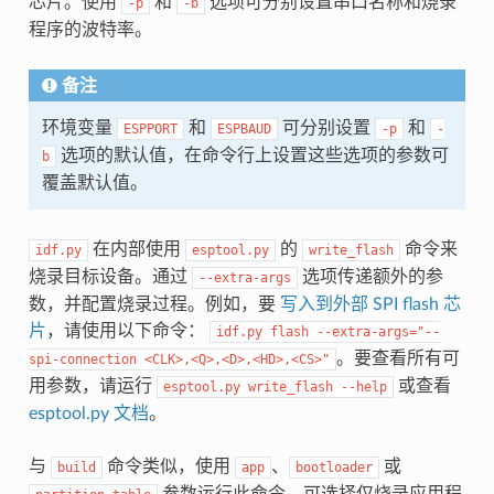
芯片。使用
和
选项可分别设置串口名称和烧录
-p
-b
程序的波特率。
备注
环境变量
和
可分别设置
和
ESPPORT
ESPBAUD
-p
-
选项的默认值，在命令行上设置这些选项的参数可
b
覆盖默认值。
在内部使用
的
命令来
idf.py
esptool.py
write_flash
烧录目标设备。通过
选项传递额外的参
--extra-args
数，并配置烧录过程。例如，要
写入到外部 SPI flash 芯
片
，请使用以下命令：
idf.py
flash
--extra-args="--
。要查看所有可
spi-connection
<CLK>,<Q>,<D>,<HD>,<CS>"
用参数，请运行
或查看
esptool.py
write_flash
--help
esptool.py 文档
。
与
命令类似，使用
、
或
build
app
bootloader
参数运行此命令，可选择仅烧录应用程