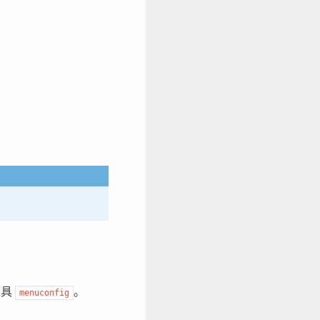
工具
。
menuconfig