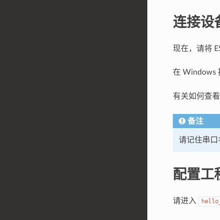
连接设
现在，请将 E
在 Windo
有关如何查
备注
请记住串口
配置工
请进入
hello