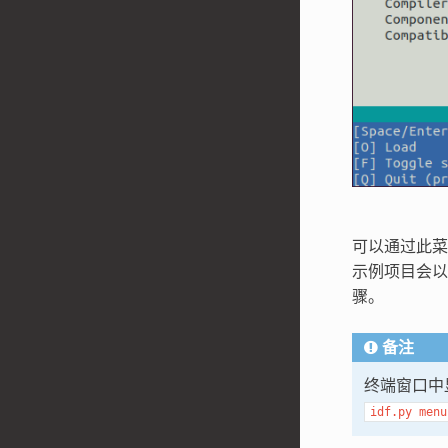
可以通过此菜
示例项目会
骤。
备注
终端窗口中
idf.py
menu