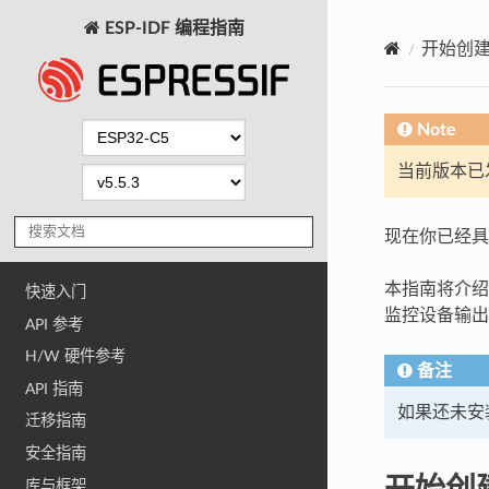
ESP-IDF 编程指南
开始创
Note
当前版本已发布
现在你已经具
本指南将介绍如
快速入门
监控设备输出
API 参考
H/W 硬件参考
备注
API 指南
如果还未安装
迁移指南
安全指南
开始创
库与框架