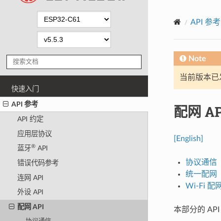
API 参考
Note
当前版本已发布
快速入门
API 参考
配网 AP
API 约定
应用层协议
[English]
®
蓝牙
API
协议通信
错误代码参考
统一配网
连网 API
Wi-Fi 配
外设 API
配网 API
本部分的 API