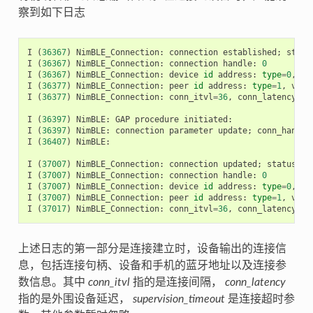
察到如下日志
I
(
36367
)
NimBLE_Connection
:
connection
established
;
statu
I
(
36367
)
NimBLE_Connection
:
connection
handle
:
0
I
(
36367
)
NimBLE_Connection
:
device
id
address
:
type
=
0
,
va
I
(
36377
)
NimBLE_Connection
:
peer
id
address
:
type
=
1
,
valu
I
(
36377
)
NimBLE_Connection
:
conn_itvl
=
36
,
conn_latency
=
0
,
I
(
36397
)
NimBLE
:
GAP
procedure
initiated
:
I
(
36397
)
NimBLE
:
connection
parameter
update
;
conn_handle
I
(
36407
)
NimBLE
:
I
(
37007
)
NimBLE_Connection
:
connection
updated
;
status
=
0
I
(
37007
)
NimBLE_Connection
:
connection
handle
:
0
I
(
37007
)
NimBLE_Connection
:
device
id
address
:
type
=
0
,
va
I
(
37007
)
NimBLE_Connection
:
peer
id
address
:
type
=
1
,
valu
I
(
37017
)
NimBLE_Connection
:
conn_itvl
=
36
,
conn_latency
=
3
,
上述日志的第一部分是连接建立时，设备输出的连接信
息，包括连接句柄、设备和手机的蓝牙地址以及连接参
数信息。其中
conn_itvl
指的是连接间隔，
conn_latency
指的是外围设备延迟，
supervision_timeout
是连接超时参