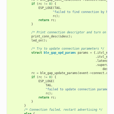
if
(
rc
!=
0
)
{
ESP_LOGE
(
TAG
,
"failed to find connection by hand
rc
);
return
rc
;
}
/* Print connection descriptor and turn on the
print_conn_desc
(
&
desc
);
led_on
();
/* Try to update connection parameters */
struct
ble_gap_upd_params
params
=
{.
itvl_min
.
itvl_max
.
latency
=
.
supervisi
desc
.
s
rc
=
ble_gap_update_params
(
event
->
connect
.
conn
if
(
rc
!=
0
)
{
ESP_LOGE
(
TAG
,
"failed to update connection parameter
rc
);
return
rc
;
}
}
/* Connection failed, restart advertising */
else
{