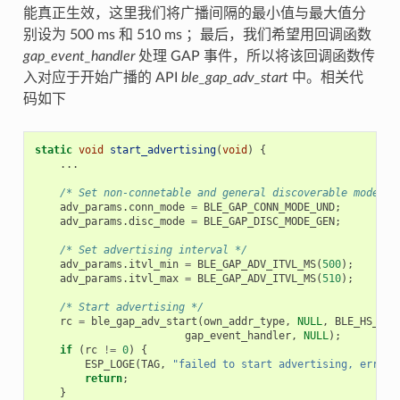
能真正生效，这里我们将广播间隔的最小值与最大值分
别设为 500 ms 和 510 ms ；最后，我们希望用回调函数
gap_event_handler
处理 GAP 事件，所以将该回调函数传
入对应于开始广播的 API
ble_gap_adv_start
中。相关代
码如下
static
void
start_advertising
(
void
)
{
...
/* Set non-connetable and general discoverable mode to
adv_params
.
conn_mode
=
BLE_GAP_CONN_MODE_UND
;
adv_params
.
disc_mode
=
BLE_GAP_DISC_MODE_GEN
;
/* Set advertising interval */
adv_params
.
itvl_min
=
BLE_GAP_ADV_ITVL_MS
(
500
);
adv_params
.
itvl_max
=
BLE_GAP_ADV_ITVL_MS
(
510
);
/* Start advertising */
rc
=
ble_gap_adv_start
(
own_addr_type
,
NULL
,
BLE_HS_FOR
gap_event_handler
,
NULL
);
if
(
rc
!=
0
)
{
ESP_LOGE
(
TAG
,
"failed to start advertising, error 
return
;
}