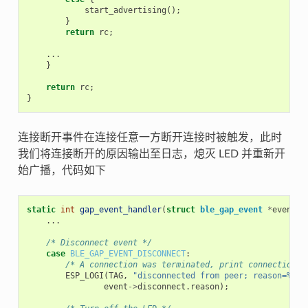
start_advertising
();
}
return
rc
;
...
}
return
rc
;
}
连接断开事件在连接任意一方断开连接时被触发，此时
我们将连接断开的原因输出至日志，熄灭 LED 并重新开
始广播，代码如下
static
int
gap_event_handler
(
struct
ble_gap_event
*
event
,
...
/* Disconnect event */
case
BLE_GAP_EVENT_DISCONNECT
:
/* A connection was terminated, print connection d
ESP_LOGI
(
TAG
,
"disconnected from peer; reason=%d"
,
event
->
disconnect
.
reason
);