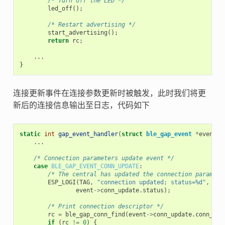
/* Turn off the LED */
led_off
();
/* Restart advertising */
start_advertising
();
return
rc
;
...
}
连接更新事件在连接参数更新时被触发，此时我们将更
新后的连接信息输出至日志，代码如下
static
int
gap_event_handler
(
struct
ble_gap_event
*
event
,
...
/* Connection parameters update event */
case
BLE_GAP_EVENT_CONN_UPDATE
:
/* The central has updated the connection paramete
ESP_LOGI
(
TAG
,
"connection updated; status=%d"
,
event
->
conn_update
.
status
);
/* Print connection descriptor */
rc
=
ble_gap_conn_find
(
event
->
conn_update
.
conn_han
if
(
rc
!=
0
)
{