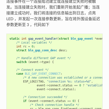
连接事件在一个连接成功建立或连接建立失败时被触
发。当连接建立失败时，我们重新开始发起广播；当连
接建立成功时，我们将连接的信息输出到日志，点亮
LED ，并发起一次连接参数更新，旨在将外围设备延迟
参数更新至 3 ，代码如下
static
int
gap_event_handler
(
struct
ble_gap_event
*
event
,
/* Local variables */
int
rc
=
0
;
struct
ble_gap_conn_desc
desc
;
/* Handle different GAP event */
switch
(
event
->
type
)
{
/* Connect event */
case
BLE_GAP_EVENT_CONNECT
:
/* A new connection was established or a connectio
ESP_LOGI
(
TAG
,
"connection %s; status=%d"
,
event
->
connect
.
status
==
0
?
"established"
event
->
connect
.
status
);
/* Connection succeeded */
if
(
event
->
connect
.
status
==
0
)
{
/* Check connection handle */
rc
=
ble_gap_conn_find
(
event
->
connect
.
conn_han