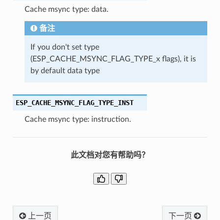
Cache msync type: data.
备注
If you don't set type
(ESP_CACHE_MSYNC_FLAG_TYPE_x flags), it is
by default data type
ESP_CACHE_MSYNC_FLAG_TYPE_INST
Cache msync type: instruction.
此文档对您有帮助吗？
上一页
下一页