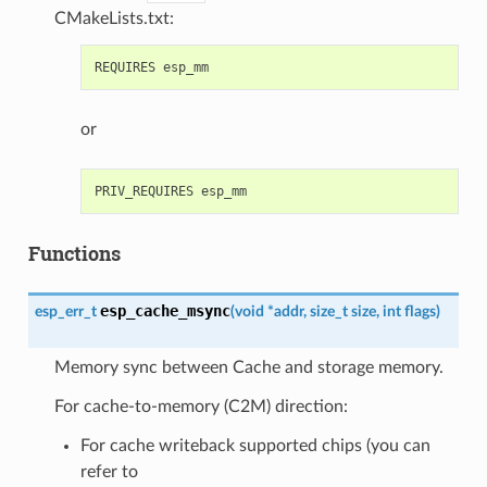
CMakeLists.txt:
or
Functions
esp_cache_msync
esp_err_t
(
void
*
addr
,
size_t
size
,
int
flags
)
Memory sync between Cache and storage memory.
For cache-to-memory (C2M) direction:
For cache writeback supported chips (you can
refer to