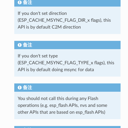
备注
If you don't set direction
(ESP_CACHE_MSYNC_FLAG_DIR_x flags), this
API is by default C2M direction
备注
If you don't set type
(ESP_CACHE_MSYNC_FLAG_TYPE_x flags), this
API is by default doing msync for data
备注
You should not call this during any Flash
operations (e.g. esp_flash APIs, nvs and some
other APIs that are based on esp_flash APIs)