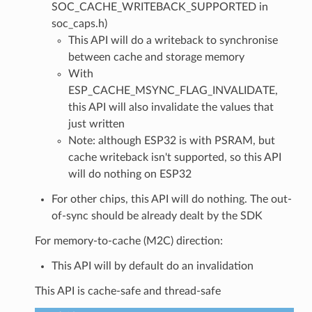
SOC_CACHE_WRITEBACK_SUPPORTED in
soc_caps.h)
This API will do a writeback to synchronise
between cache and storage memory
With
ESP_CACHE_MSYNC_FLAG_INVALIDATE,
this API will also invalidate the values that
just written
Note: although ESP32 is with PSRAM, but
cache writeback isn't supported, so this API
will do nothing on ESP32
For other chips, this API will do nothing. The out-
of-sync should be already dealt by the SDK
For memory-to-cache (M2C) direction:
This API will by default do an invalidation
This API is cache-safe and thread-safe