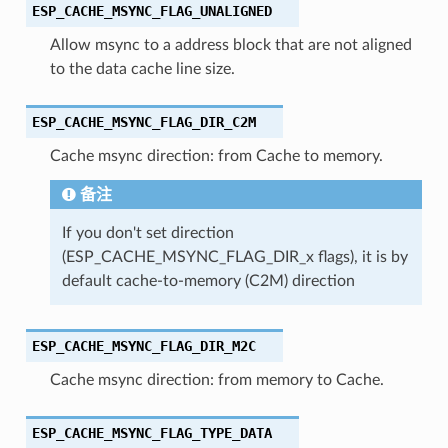
ESP_CACHE_MSYNC_FLAG_UNALIGNED
Allow msync to a address block that are not aligned
to the data cache line size.
ESP_CACHE_MSYNC_FLAG_DIR_C2M
Cache msync direction: from Cache to memory.
备注
If you don't set direction
(ESP_CACHE_MSYNC_FLAG_DIR_x flags), it is by
default cache-to-memory (C2M) direction
ESP_CACHE_MSYNC_FLAG_DIR_M2C
Cache msync direction: from memory to Cache.
ESP_CACHE_MSYNC_FLAG_TYPE_DATA