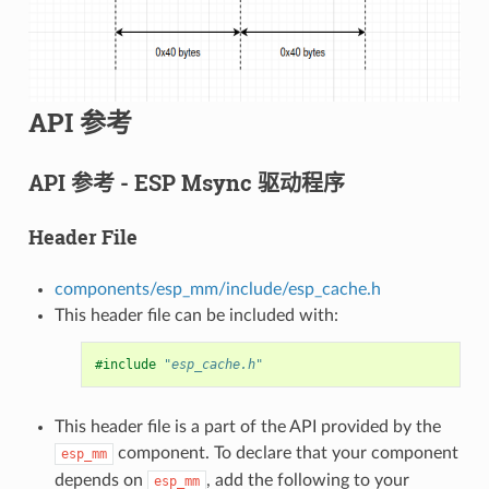
API 参考
API 参考 - ESP Msync 驱动程序
Header File
components/esp_mm/include/esp_cache.h
This header file can be included with:
#include
"esp_cache.h"
This header file is a part of the API provided by the
component. To declare that your component
esp_mm
depends on
, add the following to your
esp_mm