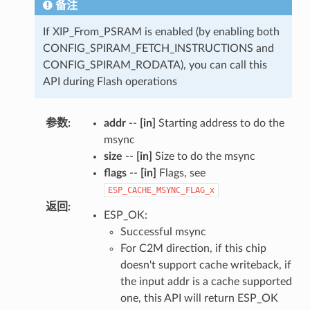
备注
If XIP_From_PSRAM is enabled (by enabling both
CONFIG_SPIRAM_FETCH_INSTRUCTIONS and
CONFIG_SPIRAM_RODATA), you can call this
API during Flash operations
参数
:
addr
--
[in]
Starting address to do the
msync
size
--
[in]
Size to do the msync
flags
--
[in]
Flags, see
ESP_CACHE_MSYNC_FLAG_x
返回
:
ESP_OK:
Successful msync
For C2M direction, if this chip
doesn't support cache writeback, if
the input addr is a cache supported
one, this API will return ESP_OK