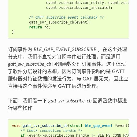
event
->
subscribe
.
cur_notify
,
event
->
subscr
event
->
subscribe
.
cur_indicate
);
/* GATT subscribe event callback */
gatt_svr_subscribe_cb
(
event
);
return
rc
;
}
订阅事件为
BLE_GAP_EVENT_SUBSCRIBE
。在这个处理
分支中，我们不直接对订阅事件进行处理，而是调用
gatt_svr_subscribe_cb
回调函数处理订阅事件。这里体现
了软件分层设计的思想，因为订阅事件影响的是 GATT
服务器对特征数据的发送行为，与 GAP 层无关，因此应
直接将这个事件传递至 GATT 层进行处理。
下面，我们看一下
gatt_svr_subscribe_cb
回调函数中都进
行哪些操作
void
gatt_svr_subscribe_cb
(
struct
ble_gap_event
*
event
)
{
/* Check connection handle */
if
(
event
->
subscribe
.
conn_handle
!=
BLE_HS_CONN_HANDLE