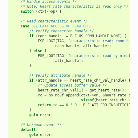
/* Handle access events */
/* Note: Heart rate characteristic is read only */
switch
(
ctxt
->
op
)
{
/* Read characteristic event */
case
BLE_GATT_ACCESS_OP_READ_CHR
:
/* Verify connection handle */
if
(
conn_handle
!=
BLE_HS_CONN_HANDLE_NONE
)
{
ESP_LOGI
(
TAG
,
"characteristic read; conn_handl
conn_handle
,
attr_handle
);
}
else
{
ESP_LOGI
(
TAG
,
"characteristic read by nimble s
attr_handle
);
}
/* Verify attribute handle */
if
(
attr_handle
==
heart_rate_chr_val_handle
)
{
/* Update access buffer value */
heart_rate_chr_val
[
1
]
=
get_heart_rate
();
rc
=
os_mbuf_append
(
ctxt
->
om
,
&
heart_rate_chr_
sizeof
(
heart_rate_chr_val
)
return
rc
==
0
?
0
:
BLE_ATT_ERR_INSUFFICIENT_
}
goto
error
;
/* Unknown event */
default
:
goto
error
;