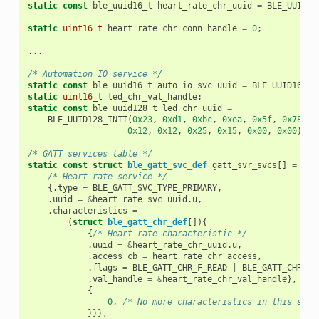
static
const
ble_uuid16_t
heart_rate_chr_uuid
=
BLE_UUID16
static
uint16_t
heart_rate_chr_conn_handle
=
0
;
...
/* Automation IO service */
static
const
ble_uuid16_t
auto_io_svc_uuid
=
BLE_UUID16_IN
static
uint16_t
led_chr_val_handle
;
static
const
ble_uuid128_t
led_chr_uuid
=
BLE_UUID128_INIT
(
0x23
,
0xd1
,
0xbc
,
0xea
,
0x5f
,
0x78
,
0
0x12
,
0x12
,
0x25
,
0x15
,
0x00
,
0x00
);
/* GATT services table */
static
const
struct
ble_gatt_svc_def
gatt_svr_svcs
[]
=
{
/* Heart rate service */
{.
type
=
BLE_GATT_SVC_TYPE_PRIMARY
,
.
uuid
=
&
heart_rate_svc_uuid
.
u
,
.
characteristics
=
(
struct
ble_gatt_chr_def
[]){
{
/* Heart rate characteristic */
.
uuid
=
&
heart_rate_chr_uuid
.
u
,
.
access_cb
=
heart_rate_chr_access
,
.
flags
=
BLE_GATT_CHR_F_READ
|
BLE_GATT_CHR_F_
.
val_handle
=
&
heart_rate_chr_val_handle
},
{
0
,
/* No more characteristics in this serv
}}},