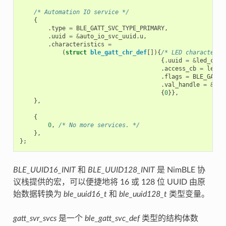
/* Automation IO service */
{
.
type
=
BLE_GATT_SVC_TYPE_PRIMARY
,
.
uuid
=
&
auto_io_svc_uuid
.
u
,
.
characteristics
=
(
struct
ble_gatt_chr_def
[]){
/* LED characteris
{.
uuid
=
&
led_chr_
.
access_cb
=
led_c
.
flags
=
BLE_GATT_
.
val_handle
=
&
led
{
0
}},
},
{
0
,
/* No more services. */
},
};
BLE_UUID16_INIT
和
BLE_UUID128_INIT
是 NimBLE 协
议栈提供的宏，可以便捷地将 16 或 128 位 UUID 由原
始数据转换为
ble_uuid16_t
和
ble_uuid128_t
类型变量。
gatt_svr_svcs
是一个
ble_gatt_svc_def
类型的结构体数