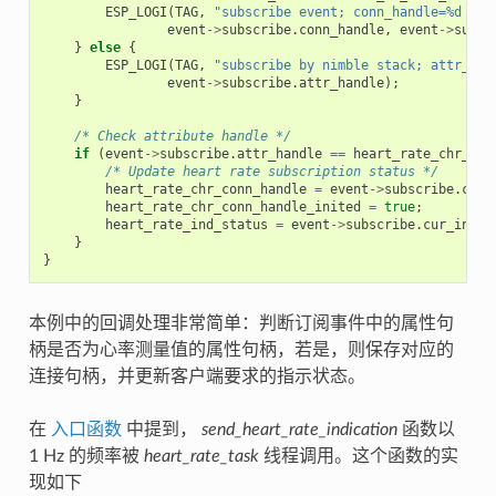
ESP_LOGI
(
TAG
,
"subscribe event; conn_handle=%d att
event
->
subscribe
.
conn_handle
,
event
->
subsc
}
else
{
ESP_LOGI
(
TAG
,
"subscribe by nimble stack; attr_han
event
->
subscribe
.
attr_handle
);
}
/* Check attribute handle */
if
(
event
->
subscribe
.
attr_handle
==
heart_rate_chr_val
/* Update heart rate subscription status */
heart_rate_chr_conn_handle
=
event
->
subscribe
.
conn
heart_rate_chr_conn_handle_inited
=
true
;
heart_rate_ind_status
=
event
->
subscribe
.
cur_indic
}
}
本例中的回调处理非常简单：判断订阅事件中的属性句
柄是否为心率测量值的属性句柄，若是，则保存对应的
连接句柄，并更新客户端要求的指示状态。
在
入口函数
中提到，
send_heart_rate_indication
函数以
1 Hz 的频率被
heart_rate_task
线程调用。这个函数的实
现如下