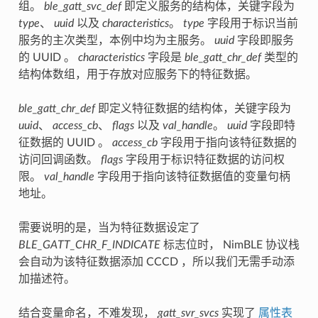
组。
ble_gatt_svc_def
即定义服务的结构体，关键字段为
type
、
uuid
以及
characteristics
。
type
字段用于标识当前
服务的主次类型，本例中均为主服务。
uuid
字段即服务
的 UUID 。
characteristics
字段是
ble_gatt_chr_def
类型的
结构体数组，用于存放对应服务下的特征数据。
ble_gatt_chr_def
即定义特征数据的结构体，关键字段为
uuid
、
access_cb
、
flags
以及
val_handle
。
uuid
字段即特
征数据的 UUID 。
access_cb
字段用于指向该特征数据的
访问回调函数。
flags
字段用于标识特征数据的访问权
限。
val_handle
字段用于指向该特征数据值的变量句柄
地址。
需要说明的是，当为特征数据设定了
BLE_GATT_CHR_F_INDICATE
标志位时， NimBLE 协议栈
会自动为该特征数据添加 CCCD ，所以我们无需手动添
加描述符。
结合变量命名，不难发现，
gatt_svr_svcs
实现了
属性表