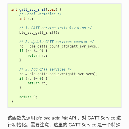
int
gatt_svc_init
(
void
)
{
/* Local variables */
int
rc
;
/* 1. GATT service initialization */
ble_svc_gatt_init
();
/* 2. Update GATT services counter */
rc
=
ble_gatts_count_cfg
(
gatt_svr_svcs
);
if
(
rc
!=
0
)
{
return
rc
;
}
/* 3. Add GATT services */
rc
=
ble_gatts_add_svcs
(
gatt_svr_svcs
);
if
(
rc
!=
0
)
{
return
rc
;
}
return
0
;
}
该函数先调用
ble_svc_gatt_init
API ，对 GATT Service 进
行初始化。需要注意，这里的 GATT Service 是一个特殊