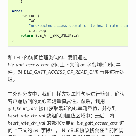
}
error
:
ESP_LOGE
(
TAG
,
"unexpected access operation to heart rate charact
ctxt
->
op
);
return
BLE_ATT_ERR_UNLIKELY
;
}
和 LED 的访问管理类似的，我们通过
ble_gatt_access_ctxt
访问上下文的
op
字段判断访问事
件，对
BLE_GATT_ACCESS_OP_READ_CHR
事件进行处
理。
在处理分支中，我们同样先对属性句柄进行验证，确认
客户端访问的是心率测量值属性；然后，调用
get_heart_rate
接口获取最新的心率测量值，并存到
heart_rate_chr_val
数组的测量值区域中；最后，将
heart_rate_chr_val
的数据复制到
ble_gatt_access_ctxt
访
问上下文的
om
字段中， NimBLE 协议栈会在当前回调