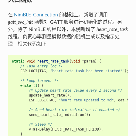
在
NimBLE_Connection
的基础上，新增了调用
gatt_svc_init
函数对 GATT 服务进行初始化的过程。另
外，除了 NimBLE 线程以外，本例新增了
heart_rate_task
线程，负责心率测量模拟数据的随机生成以及指示处
理，相关代码如下
static
void
heart_rate_task
(
void
*
param
)
{
/* Task entry log */
ESP_LOGI
(
TAG
,
"heart rate task has been started!"
);
/* Loop forever */
while
(
1
)
{
/* Update heart rate value every 1 second */
update_heart_rate
();
ESP_LOGI
(
TAG
,
"heart rate updated to %d"
,
get_hear
/* Send heart rate indication if enabled */
send_heart_rate_indication
();
/* Sleep */
vTaskDelay
(
HEART_RATE_TASK_PERIOD
);
}