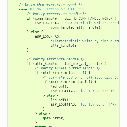
/* Write characteristic event */
case
BLE_GATT_ACCESS_OP_WRITE_CHR
:
/* Verify connection handle */
if
(
conn_handle
!=
BLE_HS_CONN_HANDLE_NONE
)
{
ESP_LOGI
(
TAG
,
"characteristic write; conn_hand
conn_handle
,
attr_handle
);
}
else
{
ESP_LOGI
(
TAG
,
"characteristic write by nimble stack;
attr_handle
);
}
/* Verify attribute handle */
if
(
attr_handle
==
led_chr_val_handle
)
{
/* Verify access buffer length */
if
(
ctxt
->
om
->
om_len
==
1
)
{
/* Turn the LED on or off according to the
if
(
ctxt
->
om
->
om_data
[
0
])
{
led_on
();
ESP_LOGI
(
TAG
,
"led turned on!"
);
}
else
{
led_off
();
ESP_LOGI
(
TAG
,
"led turned off!"
);
}
}
else
{
goto
error
;
}