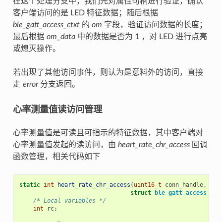
在这个处理分支中，我们先对属性句柄进行验证，确认
客户端访问的是 LED 特征数据；随后根据
ble_gatt_access_ctxt
的
om
字段，验证访问数据的长度；
最后根据
om_data
中的数据是否为 1 ，对 LED 进行点亮
或熄灭操作。
若出现了其他访问事件，则认为是意料外的访问，直接
走
error
分支返回。
心率测量值读访问管理
心率测量值是可读且可指示的特征数据，其中客户端对
心率测量值发起的读访问，由
heart_rate_chr_access
回调
函数管理，相关代码如下
static
int
heart_rate_chr_access
(
uint16_t
conn_handle
,
uin
struct
ble_gatt_access_ctx
/* Local variables */
int
rc
;