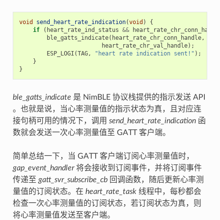
void
send_heart_rate_indication
(
void
)
{
if
(
heart_rate_ind_status
&&
heart_rate_chr_conn_handl
ble_gatts_indicate
(
heart_rate_chr_conn_handle
,
heart_rate_chr_val_handle
);
ESP_LOGI
(
TAG
,
"heart rate indication sent!"
);
}
}
ble_gatts_indicate
是 NimBLE 协议栈提供的指示发送 API
。也就是说，当心率测量值的指示状态为真，且对应连
接句柄可用的情况下，调用
send_heart_rate_indication
函
数就会发送一次心率测量值至 GATT 客户端。
简单总结一下，当 GATT 客户端订阅心率测量值时，
gap_event_handler
将会接收到订阅事件，并将订阅事件
传递至
gatt_svr_subscribe_cb
回调函数，随后更新心率测
量值的订阅状态。在
heart_rate_task
线程中，每秒都会
检查一次心率测量值的订阅状态，若订阅状态为真，则
将心率测量值发送至客户端。