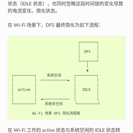
状态（IDLE 状态），也同时忽略这段时间锁的变化导致
的电流变化，简化状态。
在 Wi-Fi 场景下，DFS 最终简化为如下流程：
                                ┌────────┐

                                │        │

                                │  DFS   │

                                │        │

                                └───┬────┘

                                    │

                                    ▼

┌──────────┐     系统空闲      ┌──────────┐

│          │  ─────────────►  │          │

│          │                  │          │

│  active  │                  │   IDLE   │

│          │                  │          │

│          │  ◄─────────────  │          │

└──────────┘    系统非空闲      └──────────┘

在 Wi-Fi 工作的 active 状态与系统空闲的 IDLE 状态转