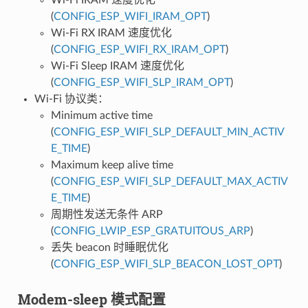
(
CONFIG_ESP_WIFI_IRAM_OPT
)
Wi-Fi RX IRAM 速度优化
(
CONFIG_ESP_WIFI_RX_IRAM_OPT
)
Wi-Fi Sleep IRAM 速度优化
(
CONFIG_ESP_WIFI_SLP_IRAM_OPT
)
Wi-Fi 协议类：
Minimum active time
(
CONFIG_ESP_WIFI_SLP_DEFAULT_MIN_ACTIV
E_TIME
)
Maximum keep alive time
(
CONFIG_ESP_WIFI_SLP_DEFAULT_MAX_ACTIV
E_TIME
)
周期性发送无条件 ARP
(
CONFIG_LWIP_ESP_GRATUITOUS_ARP
)
丢失 beacon 时睡眠优化
(
CONFIG_ESP_WIFI_SLP_BEACON_LOST_OPT
)
Modem-sleep 模式配置