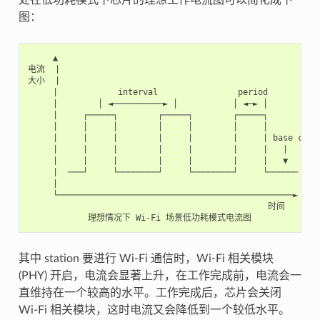
图：
     ▲

电流  |

大小  |

     |            interval                period

     |        │ ◄──────────► │           │ ◄─► │

     |     ┌─────┐        ┌─────┐        ┌─────┐

     |     │     │        │     │        │     │

     |     |     |        |     |        |     | base curre
     |     |     |        |     |        |     |   |

     |     |     |        |     |        |     |   ▼

     |  ───┘     └────────┘     └────────┘     └──────

     |

     └───────────────────────────────────────────────►

                                                时间

其中 station 要进行 Wi-Fi 通信时，Wi-Fi 相关模块
(PHY) 开启，电流会显著上升，在工作完成前，电流会一
直维持在一个较高的水平。工作完成后，芯片会关闭
Wi-Fi 相关模块，这时电流又会降低到一个较低水平。