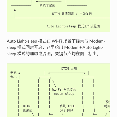
│          │  ◄─────────────  │          │                 
└──────────┘    系统非空闲      └──────────┘                 
  ▲                                                        
  │                    DTIM 周期到来 / 主动发包               
  └────────────────────────────────────────────────────────
Auto Light-sleep 模式在 Wi-Fi 场景下经常与 Modem-
sleep 模式同时开启，这里给出 Modem + Auto Light-
sleep 模式的理想电流图，关键节点均在图上标出。
                            DTIM 周期

电流 ▲             │ ◄───────────────────► │

大小 |          ┌─────┐                 ┌─────┐

    |          │     │ \               │     │

    |          |     |  \              |     |

    |          |     | Wi-Fi 任务结束   |     |

    |          |     |  modem sleep    |     |

    |          |     |                 |     |

    |          |     |                 |     |      系统判
    |  DTIM    |     |     系统 IDLE    |     |     时间超
    |  到来前   |     │     DFS 降频     |     │       light 
    |       \  |     └─┐    /          |     └─┐    /
