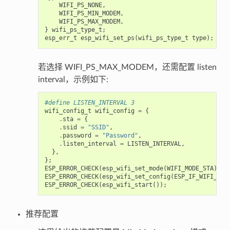
    WIFI_PS_NONE,

    WIFI_PS_MIN_MODEM,

    WIFI_PS_MAX_MODEM,

} wifi_ps_type_t;

若选择 WIFI_PS_MAX_MODEM，还需配置 listen
interval，示例如下:
#define LISTEN_INTERVAL 3
wifi_config_t
wifi_config
=
{
.
sta
=
{
.
ssid
=
"SSID"
,
.
password
=
"Password"
,
.
listen_interval
=
LISTEN_INTERVAL
,
},
};
ESP_ERROR_CHECK
(
esp_wifi_set_mode
(
WIFI_MODE_STA
));
ESP_ERROR_CHECK
(
esp_wifi_set_config
(
ESP_IF_WIFI_STA
ESP_ERROR_CHECK
(
esp_wifi_start
());
推荐配置