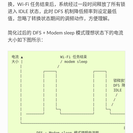
换，Wi-Fi 任务结束后，系统经过一段时间释放了所有锁
进入 IDLE 状态，此时 DFS 机制降低频率到设定最低
值，忽略了转换状态期间的调频动作，方便理解。
简化过后的 DFS + Modem sleep 模式理想状态下的电流
大小如下图所示：
电流 ▲                  Wi-Fi 任务结束

大小 |                  / modem sleep

    |                 /

    |          ┌─────┐                 ┌─────┐

    |          │     │                 │     │

    |          |     |                 |     |   锁释放完

    |          |     |                 |     |   DFS 降频

    |          |     |                 |     |   IDLE

    |          |     |                 |     |    /

    |          |     |                 |     |   /

    |          |     │                 |     │  /

    |          │     └─┐               │     └─┐

    |  ────────┘       └───────────────┘       └─────────

    |

    └─────────────────────────────────────────────────────►
                                                      时间
