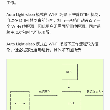
工作。
Auto Light-sleep 模式在 Wi-Fi 场景下遵循 DTIM 机制，
自动在 DTIM 帧到来前苏醒，相当于系统自动设置了一
个 Wi-Fi 唤醒源，因此用户无需再配置唤醒源。同时系
统主动发包时也可以唤醒。
Auto Light-sleep 模式在 Wi-Fi 场景下工作流程较为复
杂，但全程都是自动进行，具体如下图所示：
                              ┌────────┐

                              │        │

                              │  DFS   │

                              │        │

                              └───┬────┘

                                  │

                                  ▼

┌──────────┐     系统空闲      ┌──────────┐   超过设定时间    ┌
│          │  ─────────────►  │          │  ────────────►  
│          │                  │          │                 
│  active  │                  │   IDLE   │                 
│          │                  │          │                 