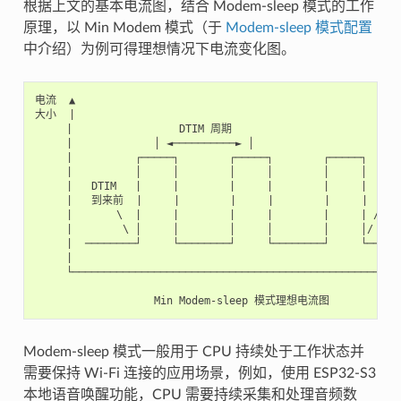
根据上文的基本电流图，结合 Modem-sleep 模式的工作
原理，以 Min Modem 模式（于
Modem-sleep 模式配置
中介绍）为例可得理想情况下电流变化图。
电流  ▲

大小  |

     |                 DTIM 周期

     |             │ ◄──────────► │

     |          ┌─────┐        ┌─────┐        ┌─────┐

     |          │     │        │     │        │     │

     |   DTIM   |     |        |     |        |     |

     |   到来前  |     |        |     |        |     |  Wi
     |       \  |     |        |     |        |     | /

     |        \ │     │        │     │        │     │/

     |  ────────┘     └────────┘     └────────┘     └──────
     |

     └─────────────────────────────────────────────────────
                                                       时间

Modem-sleep 模式一般用于 CPU 持续处于工作状态并
需要保持 Wi-Fi 连接的应用场景，例如，使用 ESP32-S3
本地语音唤醒功能，CPU 需要持续采集和处理音频数