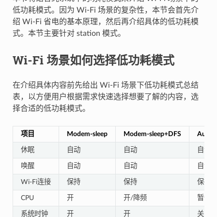
低功耗模式。因为 Wi-Fi 场景的复杂性，本节会首先介
绍 Wi-Fi 省电的基本原理，然后再介绍具体的低功耗模
式。本节主要针对 station 模式。
Wi-Fi 场景如何选择低功耗模式
在介绍具体内容前先给出 Wi-Fi 场景下低功耗模式总结
表，以方便用户根据需求快速选择想要了解的内容，选
择合适的低功耗模式。
项目
Modem-sleep
Modem-sleep+DFS
Auto L
休眠
自动
自动
自动
唤醒
自动
自动
自动
Wi-Fi连接
保持
保持
保持
CPU
开
开/降频
暂停
系统时钟
开
开
关