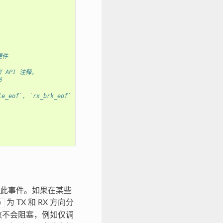
硬件
 API 注释。
节
of`, `rx_brk_eof` 和 `length_eof`, 关于更多信息请参考 API 注释.
知此事件。如果在某些
为 TX 和 RX 方向分
)
数不会阻塞，例如仅调