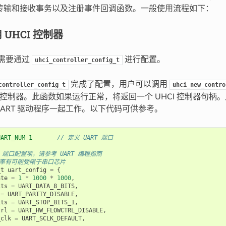
动传输和接收事务以及注册事件回调函数。一般使用流程如下：
UHCI 控制器
器需要通过
进行配置。
uhci_controller_config_t
完成了配置，用户可以调用
controller_config_t
uhci_new_contro
I 控制器。此函数如果运行正常，将返回一个 UHCI 控制器句柄。
UART 驱动程序一起工作。以下代码可供参考。
UART_NUM 1       
// 定义 UART 端口
RT 端口配置项，请参考 UART 编程指南
特率有可能受限于串口芯片
_t
uart_config
=
{
ate
=
1
*
1000
*
1000
,
its
=
UART_DATA_8_BITS
,
=
UART_PARITY_DISABLE
,
its
=
UART_STOP_BITS_1
,
trl
=
UART_HW_FLOWCTRL_DISABLE
,
_clk
=
UART_SCLK_DEFAULT
,