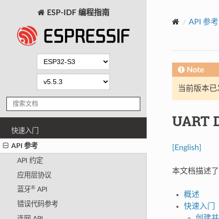
ESP-IDF 编程指南
API 参考
Note
当前版本已发布
UART 
快速入门
API 参考
[English]
API 约定
本文档描述了 
应用层协议
®
蓝牙
API
概述
错误代码参考
快速入门
创建并
连网 API