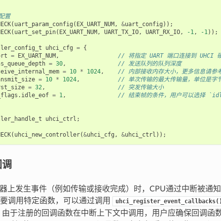
数配置
HECK
(
uart_param_config
(
EX_UART_NUM
,
&
uart_config
));
HECK
(
uart_set_pin
(
EX_UART_NUM
,
UART_TX_IO
,
UART_RX_IO
,
-1
,
-1
));
ller_config_t
uhci_cfg
=
{
ort
=
EX_UART_NUM
,
// 将指定 UART 端口连接到 UHCI 
ns_queue_depth
=
30
,
// 发送队列的队列深度
ceive_internal_mem
=
10
*
1024
,
// 内部接收内存大小，更多信息请参考
ansmit_size
=
10
*
1024
,
// 单次传输的最大传输量，单位是字
rst_size
=
32
,
// 突发传输大小
_flags
.
idle_eof
=
1
,
// 结束帧的条件，用户可以选择 `idle_e
ller_handle_t
uhci_ctrl
;
HECK
(
uhci_new_controller
(
&
uhci_cfg
,
&
uhci_ctrl
));
回调
 控制器上发生事件（例如传输或接收完成）时，CPU通过中断被通
需要调用特定函数，可以通过调用
uhci_register_event_callbacks(
 由于注册的回调函数在中断上下文中调用，用户应确保回调函