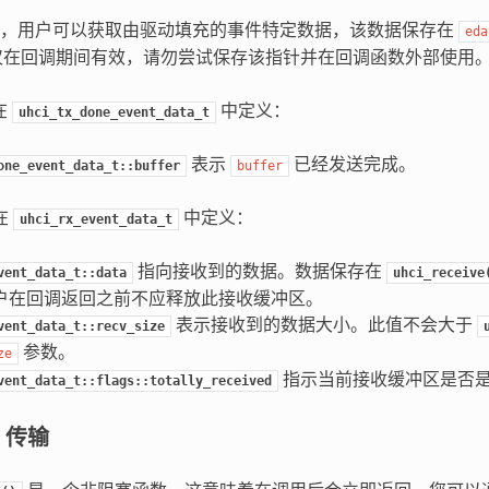
中，用户可以获取由驱动填充的事件特定数据，该数据保存在
eda
在回调期间有效，请勿尝试保存该指针并在回调函数外部使用
在
中定义：
uhci_tx_done_event_data_t
表示
已经发送完成。
one_event_data_t::buffer
buffer
在
中定义：
uhci_rx_event_data_t
指向接收到的数据。数据保存在
vent_data_t::data
uhci_receive
户在回调返回之前不应释放此接收缓冲区。
表示接收到的数据大小。此值不会大于
vent_data_t::recv_size
参数。
ze
指示当前接收缓冲区是否
vent_data_t::flags::totally_received
I 传输