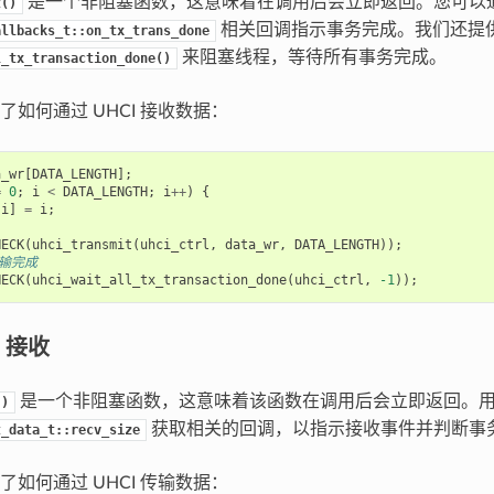
是一个非阻塞函数，这意味着在调用后会立即返回。您可以
t()
相关回调指示事务完成。我们还提
allbacks_t::on_tx_trans_done
来阻塞线程，等待所有事务完成。
l_tx_transaction_done()
了如何通过 UHCI 接收数据：
a_wr
[
DATA_LENGTH
];
=
0
;
i
<
DATA_LENGTH
;
i
++
)
{
[
i
]
=
i
;
HECK
(
uhci_transmit
(
uhci_ctrl
,
data_wr
,
DATA_LENGTH
));
传输完成
HECK
(
uhci_wait_all_tx_transaction_done
(
uhci_ctrl
,
-1
));
I 接收
是一个非阻塞函数，这意味着该函数在调用后会立即返回。
()
获取相关的回调，以指示接收事件并判断事
t_data_t::recv_size
了如何通过 UHCI 传输数据：