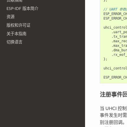
贡献指南
};
ESP-IDF 版本简介
// UART 参
ESP_ERROR_C
资源
ESP_ERROR_C
版权和许可证
uhci_contro
.
uart_p
关于本指南
.
tx_tra
.
max_re
切换语言
.
max_tr
.
dma_bu
.
rx_eof
};
uhci_contro
ESP_ERROR_C
注册事件
当 UHCI
事件发生时
别注册回调。