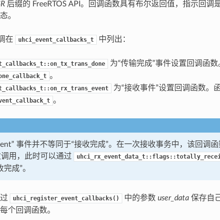
SR
后缀的 FreeRTOS API。回调函数具有布尔返回值，指示回
态。
回调在
中列出：
uhci_event_callbacks_t
为“传输完成”事件设置回调函
t_callbacks_t::on_tx_trans_done
。
one_callback_t
为“接收事件”设置回调函数。
t_callbacks_t::on_rx_trans_event
。
vent_callback_t
ans-event” 事件并不等同于“接收完成”。在一次接收事务中，该回
次调用，此时可以通过
uhci_rx_event_data_t::flags::totally_rece
收完成”。
通过
中的参数
user_data
保存自
uhci_register_event_callbacks()
每个回调函数。