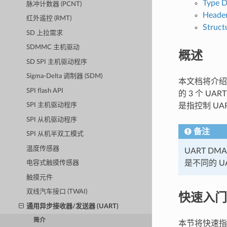
Type D
脉冲计数器 (PCNT)
Header
红外遥控 (RMT)
Struct
SD 上拉需求
SDMMC 主机驱动
概述
SD SPI 主机驱动程序
Sigma-Delta 调制器 (SDM)
本文档将介绍如
SPI flash API
的 3 个 U
是指控制 UA
SPI 主机驱动程序
SPI 从机驱动程序
备注
SPI 从机半双工模式
温度传感器
UART DM
是不同的 U
电容式触摸传感器
触摸元件
双线汽车接口 (TWAI)
快速入门
通用异步接收器/发送器 (UART)
简介
本节将快速指