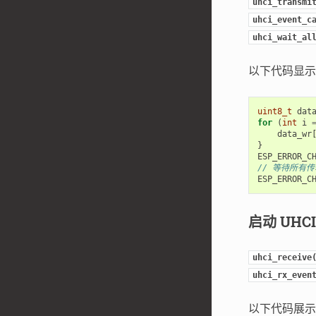
uhci_transmi
uhci_event_c
uhci_wait_al
以下代码显示
uint8_t
dat
for
(
int
i
data_wr
}
ESP_ERROR_C
// 等待所有
ESP_ERROR_C
启动 UHC
uhci_receive
uhci_rx_even
以下代码展示