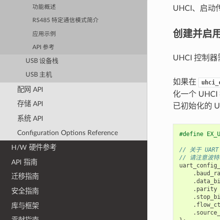
功能概述
UHCI、启
RS485 特定通信模式简介
创建并启用 
应用示例
API 参考
UHCI 控制
USB 设备栈
USB 主机
如果在
uhci_
配网 API
化一个 UHC
存储 API
已初始化的 
系统 API
Configuration Options Reference
#define EX_
H/W 硬件参考
// 关于 UA
// 请注意波
API 指南
uart_config
.
baud_r
迁移指南
.
data_b
.
parity
安全指南
.
stop_b
.
flow_c
库与框架
.
source