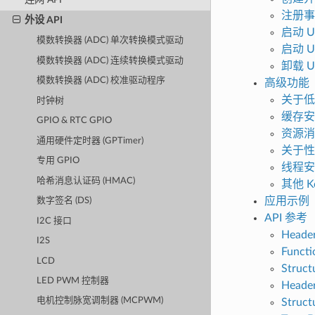
注册事
外设 API
启动 U
模数转换器 (ADC) 单次转换模式驱动
启动 U
模数转换器 (ADC) 连续转换模式驱动
卸载 U
模数转换器 (ADC) 校准驱动程序
高级功能
关于低
时钟树
缓存安
GPIO & RTC GPIO
资源消
通用硬件定时器 (GPTimer)
关于性
专用 GPIO
线程安
哈希消息认证码 (HMAC)
其他 Kc
应用示例
数字签名 (DS)
API 参考
I2C 接口
Header
I2S
Functi
LCD
Struct
LED PWM 控制器
Header
电机控制脉宽调制器 (MCPWM)
Struct