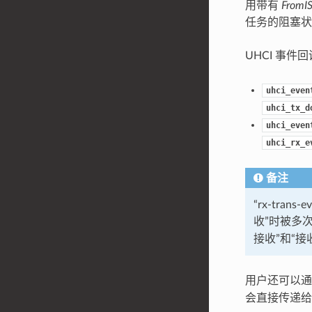
用带有
FromI
任务的阻塞状
UHCI 事件
uhci_even
uhci_tx_d
uhci_even
uhci_rx_e
备注
“rx-tr
收”时被多
接收”和“接
用户还可以
会直接传递给