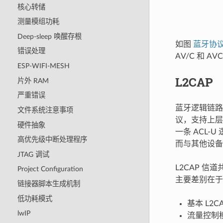
核心转储
测量模组功耗
Deep-sleep 唤醒存根
如图
蓝牙协
错误处理
AV/C 和 
ESP-WIFI-MESH
L2CAP
片外 RAM
严重错误
蓝牙逻辑链路控制和适
文件系统注意事项
议，支持上层
硬件抽象
一条 ACL
高优先级中断处理程序
而与其他设备
JTAG 调试
L2CAP 信
Project Configuration
主要差别在于
链接器脚本生成机制
低功耗模式
基本 L2C
lwIP
流量控制