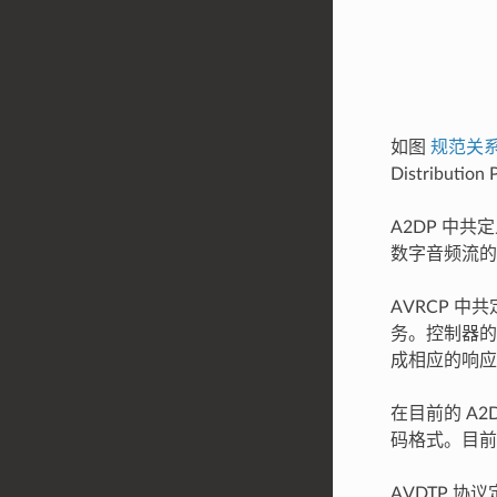
如图
规范关
Distribut
A2DP 中共定
数字音频流的
AVRCP 中
务。控制器的
成相应的响应
在目前的 A2
码格式。目前方
AVDTP 协