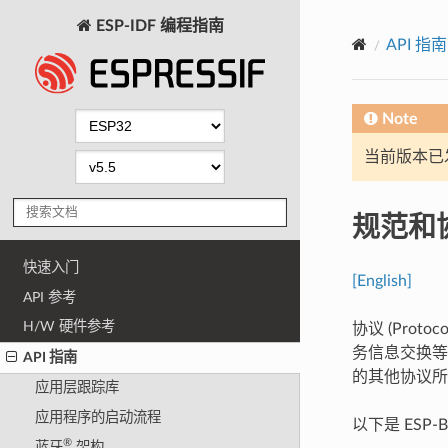
ESP-IDF 编程指南
API 指南
Note
当前版本已发布
规范和
快速入门
[English]
API 参考
H/W 硬件参考
协议 (Pro
务信息交换等。
API 指南
的其他协议所
应用层跟踪库
应用程序的启动流程
以下是 ESP-
®
蓝牙
架构