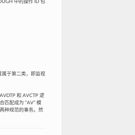
GH 中的操作 ID 包
默认配置属于第二类，即监视
TP 和 AVCTP 逻
匹配成为 “AV” 模
处理两种规范的事务。然