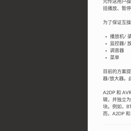
元传送用户操作
括播放、暂停
为了保证互操作
播放机/ 
监控器/ 
调音器
菜单
目前的方案提供
器/放大器。此
A2DP 和 
辑，并独立为 
块。例如，BT
而，A2DP 和