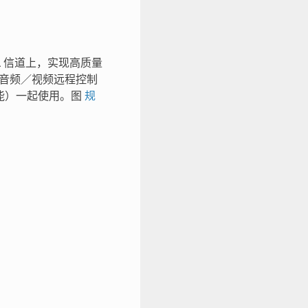
了在 ACL 信道上，实现高质量
与音频／视频远程控制
频控制功能）一起使用。图
规