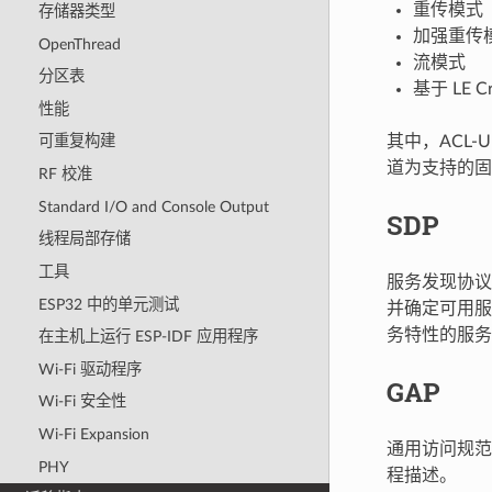
重传模式
存储器类型
加强重传
OpenThread
流模式
分区表
基于 LE 
性能
其中，ACL-
可重复构建
道为支持的固定信
RF 校准
Standard I/O and Console Output
SDP
线程局部存储
工具
服务发现协议 (
ESP32 中的单元测试
并确定可用服
务特性的服务
在主机上运行 ESP-IDF 应用程序
Wi-Fi 驱动程序
GAP
Wi-Fi 安全性
Wi-Fi Expansion
通用访问规范 (
PHY
程描述。