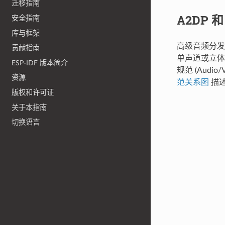
迁移指南
A2DP 和
安全指南
库与框架
高级音频分发规范 
贡献指南
单声道或立体
ESP-IDF 版本简介
规范 (Audio
资源
范关系图
描
版权和许可证
关于本指南
切换语言