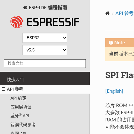
ESP-IDF 编程指南
API 参考
Note
当前版本已发布
SPI F
快速入门
API 参考
[English]
API 约定
芯片 ROM 中
应用层协议
大多数 ESP
®
蓝牙
API
RAM 的占用
错误代码参考
可能不会体现
连网 API