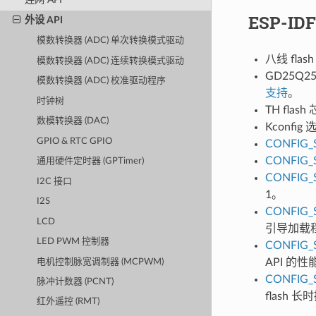
ESP-I
外设 API
模数转换器 (ADC) 单次转换模式驱动
八线 fl
模数转换器 (ADC) 连续转换模式驱动
GD25Q
模数转换器 (ADC) 校准驱动程序
支持
。
时钟树
TH flas
数模转换器 (DAC)
Kconfig
GPIO & RTC GPIO
CONFIG_
CONFIG_
通用硬件定时器 (GPTimer)
CONFIG_
I2C 接口
1。
I2S
CONFIG_
LCD
引导加载程
LED PWM 控制器
CONFIG_
API 的
电机控制脉宽调制器 (MCPWM)
CONFIG_
脉冲计数器 (PCNT)
flash
红外遥控 (RMT)