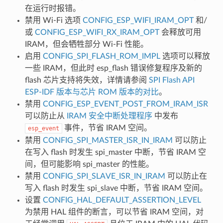
在运行时报错。
禁用 Wi-Fi 选项
CONFIG_ESP_WIFI_IRAM_OPT
和/
或
CONFIG_ESP_WIFI_RX_IRAM_OPT
会释放可用
IRAM，但会牺牲部分 Wi-Fi 性能。
启用
CONFIG_SPI_FLASH_ROM_IMPL
选项可以释放
一些 IRAM，但此时 esp_flash 错误修复程序及新的
flash 芯片支持将失效，详情请参阅
SPI Flash API
ESP-IDF 版本与芯片 ROM 版本的对比
。
禁用
CONFIG_ESP_EVENT_POST_FROM_IRAM_ISR
可以防止从
IRAM 安全中断处理程序
中发布
事件，节省 IRAM 空间。
esp_event
禁用
CONFIG_SPI_MASTER_ISR_IN_IRAM
可以防止
在写入 flash 时发生 spi_master 中断，节省 IRAM 空
间，但可能影响 spi_master 的性能。
禁用
CONFIG_SPI_SLAVE_ISR_IN_IRAM
可以防止在
写入 flash 时发生 spi_slave 中断，节省 IRAM 空间。
设置
CONFIG_HAL_DEFAULT_ASSERTION_LEVEL
为禁用 HAL 组件的断言，可以节省 IRAM 空间，对