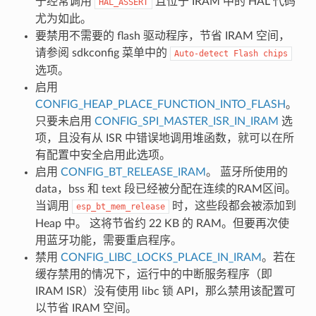
于经常调用
且位于 IRAM 中的 HAL 代码
HAL_ASSERT
尤为如此。
要禁用不需要的 flash 驱动程序，节省 IRAM 空间，
请参阅 sdkconfig 菜单中的
Auto-detect
Flash
chips
选项。
启用
CONFIG_HEAP_PLACE_FUNCTION_INTO_FLASH
。
只要未启用
CONFIG_SPI_MASTER_ISR_IN_IRAM
选
项，且没有从 ISR 中错误地调用堆函数，就可以在所
有配置中安全启用此选项。
启用
CONFIG_BT_RELEASE_IRAM
。 蓝牙所使用的
data，bss 和 text 段已经被分配在连续的RAM区间。
当调用
时，这些段都会被添加到
esp_bt_mem_release
Heap 中。 这将节省约 22 KB 的 RAM。但要再次使
用蓝牙功能，需要重启程序。
禁用
CONFIG_LIBC_LOCKS_PLACE_IN_IRAM
。若在
缓存禁用的情况下，运行中的中断服务程序（即
IRAM ISR）没有使用 libc 锁 API，那么禁用该配置可
以节省 IRAM 空间。