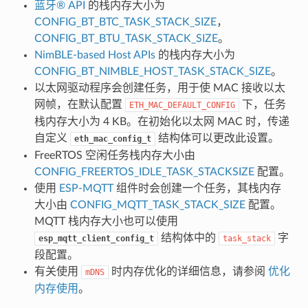
蓝牙® API
的栈内存大小为
CONFIG_BT_BTC_TASK_STACK_SIZE
，
CONFIG_BT_BTU_TASK_STACK_SIZE
。
NimBLE-based Host APIs
的栈内存大小为
CONFIG_BT_NIMBLE_HOST_TASK_STACK_SIZE
。
以太网驱动程序会创建任务，用于使 MAC 接收以太
网帧，在默认配置
下，任务
ETH_MAC_DEFAULT_CONFIG
栈内存大小为 4 KB。在初始化以太网 MAC 时，传递
自定义
结构体可以更改此设置。
eth_mac_config_t
FreeRTOS 空闲任务栈内存大小由
CONFIG_FREERTOS_IDLE_TASK_STACKSIZE
配置。
使用
ESP-MQTT
组件时会创建一个任务，其栈内存
大小由
CONFIG_MQTT_TASK_STACK_SIZE
配置。
MQTT 栈内存大小也可以使用
结构体中的
字
esp_mqtt_client_config_t
task_stack
段配置。
有关使用
时内存优化的详细信息，请参阅
优化
mDNS
内存使用
。