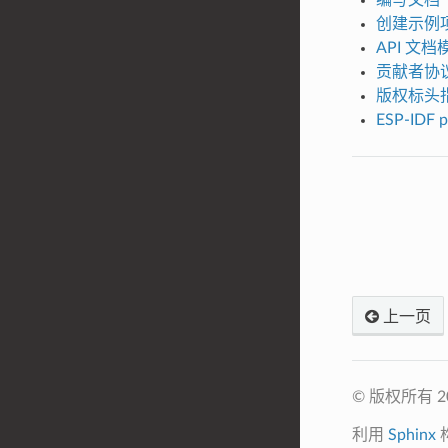
创建示例
API 文档
贡献者协
版权标头
ESP-IDF 
上一页
© 版权所有 
利用
Sphinx