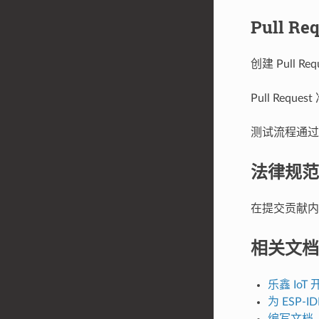
Pull R
创建 Pull
Pull Re
测试流程通过后
法律规范
在提交贡献
相关文档
乐鑫 Io
为 ESP-I
编写文档