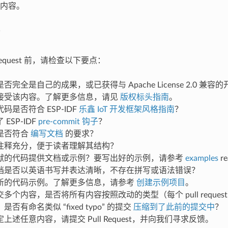
内容。
 Request 前，请检查以下要点：
否完全是自己的成果，或已获得与 Apache License 2.0 兼
接受该内容。了解更多信息，请见
版权标头指南
。
码是否符合 ESP-IDF
乐鑫 IoT 开发框架风格指南
？
ESP-IDF
pre-commit 钩子
？
是否符合
编写文档
的要求？
注释充分，便于读者理解其结构？
献的代码提供文档或示例？要写出好的示例，请参考
examples
r
档是否以英语书写并表达清晰，不存在拼写或语法错误？
新的代码示例。了解更多信息，请参考
创建示例项目
。
多个内容，是否将所有内容按照改动的类型（每个 pull reque
否有命名类似 “fixed typo” 的提交
压缩到了此前的提交中
？
上述任意内容，请提交 Pull Request，并向我们寻求反馈。