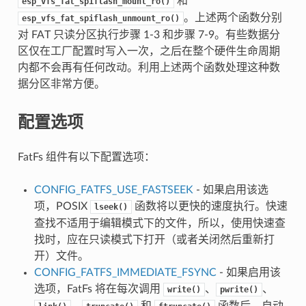
和
esp_vfs_fat_spiflash_mount_ro()
。上述两个函数分别
esp_vfs_fat_spiflash_unmount_ro()
对 FAT 只读分区执行步骤 1-3 和步骤 7-9。有些数据分
区仅在工厂配置时写入一次，之后在整个硬件生命周期
内都不会再有任何改动。利用上述两个函数处理这种数
据分区非常方便。
配置选项
FatFs 组件有以下配置选项：
CONFIG_FATFS_USE_FASTSEEK
- 如果启用该选
项，POSIX
函数将以更快的速度执行。快速
lseek()
查找不适用于编辑模式下的文件，所以，使用快速查
找时，应在只读模式下打开（或者关闭然后重新打
开）文件。
CONFIG_FATFS_IMMEDIATE_FSYNC
- 如果启用该
选项，FatFs 将在每次调用
、
、
write()
pwrite()
、
和
函数后，自动