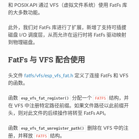
和 POSIX API 通过 VFS（虚拟文件系统）使用 FatFs 库
的大多数功能。
此外，我们对 FatFs 库进行了扩展，新增了支持可插拔
磁盘 I/O 调度层，从而允许在运行时将 FatFs 驱动映射
到物理磁盘。
FatFs 与 VFS 配合使用
头文件
fatfs/vfs/esp_vfs_fat.h
定义了连接 FatFs 和 VFS
的函数。
函数
分配一个
结构，并
esp_vfs_fat_register()
FATFS
在 VFS 中注册特定路径前缀。如果文件路径以此前缀开
头，则对此文件的后续操作将转至 FatFs API。
函数
删除在 VFS 中的注
esp_vfs_fat_unregister_path()
册，并释放
结构。
FATFS