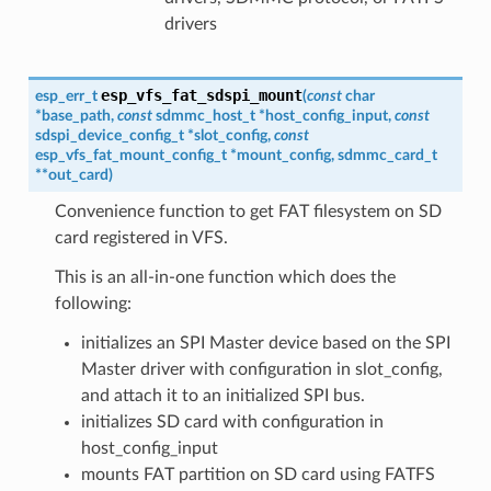
drivers
esp_vfs_fat_sdspi_mount
esp_err_t
(
const
char
*
base_path
,
const
sdmmc_host_t
*
host_config_input
,
const
sdspi_device_config_t
*
slot_config
,
const
esp_vfs_fat_mount_config_t
*
mount_config
,
sdmmc_card_t
*
*
out_card
)
Convenience function to get FAT filesystem on SD
card registered in VFS.
This is an all-in-one function which does the
following:
initializes an SPI Master device based on the SPI
Master driver with configuration in slot_config,
and attach it to an initialized SPI bus.
initializes SD card with configuration in
host_config_input
mounts FAT partition on SD card using FATFS