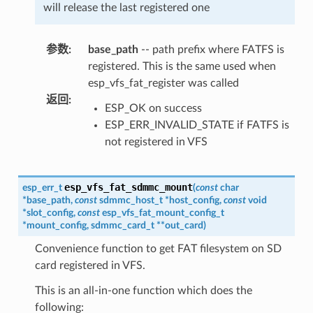
will release the last registered one
参数
:
base_path
-- path prefix where FATFS is
registered. This is the same used when
esp_vfs_fat_register was called
返回
:
ESP_OK on success
ESP_ERR_INVALID_STATE if FATFS is
not registered in VFS
esp_vfs_fat_sdmmc_mount
esp_err_t
(
const
char
*
base_path
,
const
sdmmc_host_t
*
host_config
,
const
void
*
slot_config
,
const
esp_vfs_fat_mount_config_t
*
mount_config
,
sdmmc_card_t
*
*
out_card
)
Convenience function to get FAT filesystem on SD
card registered in VFS.
This is an all-in-one function which does the
following: