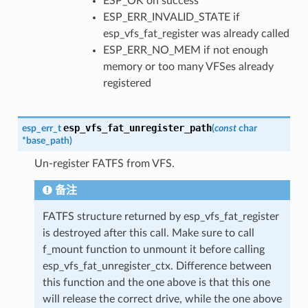
ESP_OK on success
ESP_ERR_INVALID_STATE if
esp_vfs_fat_register was already called
ESP_ERR_NO_MEM if not enough
memory or too many VFSes already
registered
esp_vfs_fat_unregister_path
esp_err_t
(
const
char
*
base_path
)
Un-register FATFS from VFS.
备注
FATFS structure returned by esp_vfs_fat_register
is destroyed after this call. Make sure to call
f_mount function to unmount it before calling
esp_vfs_fat_unregister_ctx. Difference between
this function and the one above is that this one
will release the correct drive, while the one above