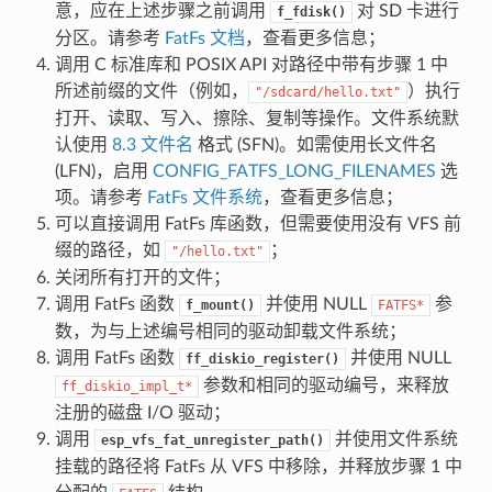
意，应在上述步骤之前调用
对 SD 卡进行
f_fdisk()
分区。请参考
FatFs 文档
，查看更多信息；
调用 C 标准库和 POSIX API 对路径中带有步骤 1 中
所述前缀的文件（例如，
）执行
"/sdcard/hello.txt"
打开、读取、写入、擦除、复制等操作。文件系统默
认使用
8.3 文件名
格式 (SFN)。如需使用长文件名
(LFN)，启用
CONFIG_FATFS_LONG_FILENAMES
选
项。请参考
FatFs 文件系统
，查看更多信息；
可以直接调用 FatFs 库函数，但需要使用没有 VFS 前
缀的路径，如
；
"/hello.txt"
关闭所有打开的文件；
调用 FatFs 函数
并使用 NULL
参
f_mount()
FATFS*
数，为与上述编号相同的驱动卸载文件系统；
调用 FatFs 函数
并使用 NULL
ff_diskio_register()
参数和相同的驱动编号，来释放
ff_diskio_impl_t*
注册的磁盘 I/O 驱动；
调用
并使用文件系统
esp_vfs_fat_unregister_path()
挂载的路径将 FatFs 从 VFS 中移除，并释放步骤 1 中