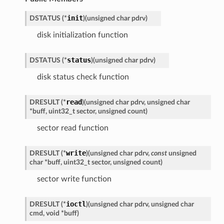
init
DSTATUS
(
*
)
(
unsigned
char
pdrv
)
disk initialization function
status
DSTATUS
(
*
)
(
unsigned
char
pdrv
)
disk status check function
read
DRESULT
(
*
)
(
unsigned
char
pdrv
,
unsigned
char
*
buff
,
uint32_t
sector
,
unsigned
count
)
sector read function
write
DRESULT
(
*
)
(
unsigned
char
pdrv
,
const
unsigned
char
*
buff
,
uint32_t
sector
,
unsigned
count
)
sector write function
ioctl
DRESULT
(
*
)
(
unsigned
char
pdrv
,
unsigned
char
cmd
,
void
*
buff
)