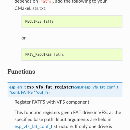
depends on
, add the following to your
fatfs
CMakeLists.txt:
or
Functions
esp_vfs_fat_register
esp_err_t
(
const
esp_vfs_fat_conf_t
*
conf
,
FATFS
*
*
out_fs
)
Register FATFS with VFS component.
This function registers given FAT drive in VFS, at the
specified base path. Input arguments are held in
esp_vfs_fat_conf_t
structure. If only one drive is