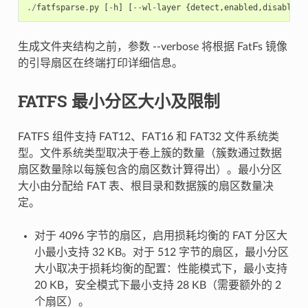
./
fatfsparse
.
py
[
-
h
]
[
--
wl
-
layer
{
detect
,
enabled
,
disabled
}
生成文件夹结构之前，参数 --verbose 将根据 FatFs 镜像
的引导扇区在终端打印详细信息。
FATFS 最小分区大小及限制
FATFS 组件支持 FAT12、FAT16 和 FAT32 文件系统类
型。文件系统类型取决于卷上簇的数量（簇数通过数据
扇区数量除以每簇包含的扇区数计算得出）。最小分区
大小由分配给 FAT 表、根目录和数据簇的扇区数量决
定。
对于 4096 字节的扇区，启用损耗均衡的 FAT 分区大
小最小支持 32 KB。对于 512 字节的扇区，最小分区
大小取决于损耗均衡的配置：性能模式下，最小支持
20 KB，安全模式下最小支持 28 KB（需要额外的 2
个扇区）。