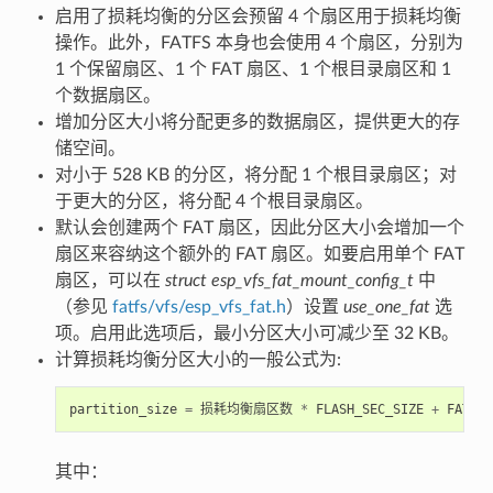
启用了损耗均衡的分区会预留 4 个扇区用于损耗均衡
操作。此外，FATFS 本身也会使用 4 个扇区，分别为
1 个保留扇区、1 个 FAT 扇区、1 个根目录扇区和 1
个数据扇区。
增加分区大小将分配更多的数据扇区，提供更大的存
储空间。
对小于 528 KB 的分区，将分配 1 个根目录扇区；对
于更大的分区，将分配 4 个根目录扇区。
默认会创建两个 FAT 扇区，因此分区大小会增加一个
扇区来容纳这个额外的 FAT 扇区。如要启用单个 FAT
扇区，可以在
struct esp_vfs_fat_mount_config_t
中
（参见
fatfs/vfs/esp_vfs_fat.h
）设置
use_one_fat
选
项。启用此选项后，最小分区大小可减少至 32 KB。
计算损耗均衡分区大小的一般公式为:
partition_size
=
损耗均衡扇区数
*
FLASH_SEC_SIZE
+
FATFS
其中：