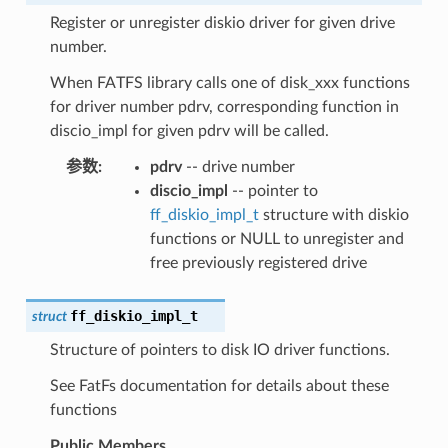
Register or unregister diskio driver for given drive
number.
When FATFS library calls one of disk_xxx functions
for driver number pdrv, corresponding function in
discio_impl for given pdrv will be called.
参数
:
pdrv
-- drive number
discio_impl
-- pointer to
ff_diskio_impl_t
structure with diskio
functions or NULL to unregister and
free previously registered drive
ff_diskio_impl_t
struct
Structure of pointers to disk IO driver functions.
See FatFs documentation for details about these
functions
Public Members