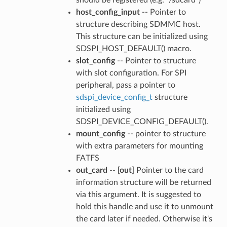
host_config_input
-- Pointer to
structure describing SDMMC host.
This structure can be initialized using
SDSPI_HOST_DEFAULT() macro.
slot_config
-- Pointer to structure
with slot configuration. For SPI
peripheral, pass a pointer to
sdspi_device_config_t
structure
initialized using
SDSPI_DEVICE_CONFIG_DEFAULT().
mount_config
-- pointer to structure
with extra parameters for mounting
FATFS
out_card
--
[out]
Pointer to the card
information structure will be returned
via this argument. It is suggested to
hold this handle and use it to unmount
the card later if needed. Otherwise it's