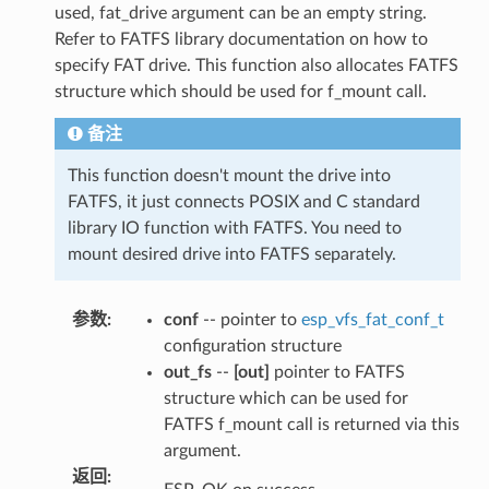
used, fat_drive argument can be an empty string.
Refer to FATFS library documentation on how to
specify FAT drive. This function also allocates FATFS
structure which should be used for f_mount call.
备注
This function doesn't mount the drive into
FATFS, it just connects POSIX and C standard
library IO function with FATFS. You need to
mount desired drive into FATFS separately.
参数
:
conf
-- pointer to
esp_vfs_fat_conf_t
configuration structure
out_fs
--
[out]
pointer to FATFS
structure which can be used for
FATFS f_mount call is returned via this
argument.
返回
: