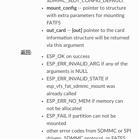
SDMMC_SLOT_CONFIG_DEFAULT.
mount_config
-- pointer to structure
with extra parameters for mounting
FATFS
out_card
--
[out]
pointer to the card
information structure will be returned
via this argument
返回
:
ESP_OK on success
ESP_ERR_INVALID_ARG if any of the
arguments is NULL
ESP_ERR_INVALID_STATE if
esp_vfs_fat_sdmmc_mount was
already called
ESP_ERR_NO_MEM if memory can
not be allocated
ESP_FAIL if partition can not be
mounted
other error codes from SDMMC or SPI
drivers, SDMMC protocol, or FATFS