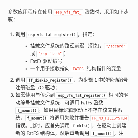
多数应用程序在使用
函数时，采用如下步
esp_vfs_fat_
骤：
调用
，指定：
esp_vfs_fat_register()
挂载文件系统的路径前缀（例如，
"/sdcard"
或
）
"/spiflash"
FatFs 驱动编号
一个用于接收指向
结构指针的变量
FATFS
调用
，为步骤 1 中的驱动编号
ff_diskio_register()
注册磁盘 I/O 驱动；
如需使用与传递到
相同的驱
esp_vfs_fat_register()
动编号挂载文件系统，可调用 FatFs 函数
。如果目标逻辑驱动上不存在该文件系
f_mount()
统，
将调用失败并报告
f_mount()
FR_NO_FILESYSTEM
错误。此时，应首先调用
，在驱动上创建
f_mkfs()
新的 FatFS 结构体，然后重新调用
。注
f_mount()