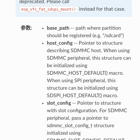
deprecated. Please call
instead for that case.
esp_vfs_fat_sdspi_mount()
参数
:
base_path
-- path where partition
should be registered (e.g. "/sdcard")
host_config
-- Pointer to structure
describing SDMMC host. When using
SDMMC peripheral, this structure can
be initialized using
SDMMC_HOST_DEFAULT() macro.
When using SPI peripheral, this
structure can be initialized using
SDSPI_HOST_DEFAULT() macro.
slot_config
-- Pointer to structure
with slot configuration. For SDMMC
peripheral, pass a pointer to
sdmmc_slot_config_t structure
initialized using