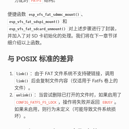
分配的
结构。
FATFS
便捷函数
、
esp_vfs_fat_sdmmc_mount()
和
esp_vfs_fat_sdspi_mount()
对上述步骤进行了封装，
esp_vfs_fat_sdcard_unmount()
并加入了对 SD 卡初始化的处理。我们将在下一章节详
细介绍以上函数。
与 POSIX 标准的差异
：由于 FAT 文件系统不支持硬链接，调用
link()
后会复制文件内容（仅适用于 FatFs 卷上的
link()
文件）。
：当尝试删除已打开的文件时，如果启用了
unlink()
，操作将失败并返回
。
CONFIG_FATFS_FS_LOCK
EBUSY
如果未启用，则行为未定义（可能导致文件系统损
坏）。