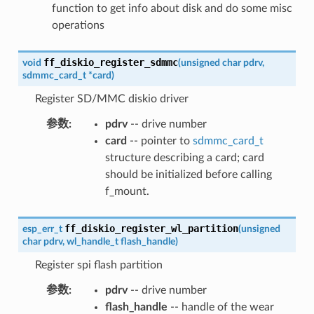
function to get info about disk and do some misc
operations
ff_diskio_register_sdmmc
void
(
unsigned
char
pdrv
,
sdmmc_card_t
*
card
)
Register SD/MMC diskio driver
参数
:
pdrv
-- drive number
card
-- pointer to
sdmmc_card_t
structure describing a card; card
should be initialized before calling
f_mount.
ff_diskio_register_wl_partition
esp_err_t
(
unsigned
char
pdrv
,
wl_handle_t
flash_handle
)
Register spi flash partition
参数
:
pdrv
-- drive number
flash_handle
-- handle of the wear