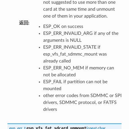
not suggested to use more than one
card at the same time and unmount
one of them in your application.
返回
:
ESP_OK on success
ESP_ERR_INVALID_ARG if any of the
arguments is NULL
ESP_ERR_INVALID_STATE if
esp_vfs_fat_sdmmc_mount was
already called
ESP_ERR_NO_MEM if memory can
not be allocated
ESP_FAIL if partition can not be
mounted
other error codes from SDMMC or SPI
drivers, SDMMC protocol, or FATFS
drivers
esp_vfs_fat_sdcard_unmount
esp_err_t
(
const
char