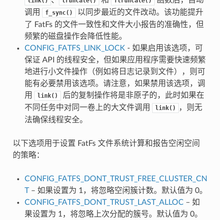
link()
truncate()
ftruncate()
调用
以同步最近的文件改动。该功能提升
f_sync()
了 FatFs 的文件一致性和文件大小报告的准确性，但
频繁的磁盘操作会降低性能。
CONFIG_FATFS_LINK_LOCK
- 如果启用该选项，可
保证 API 的线程安全，但如果应用程序需要快速频繁
地进行小文件操作（例如将日志记录到文件），则可
能有必要禁用该选项。请注意，如果禁用该选项，调
用
后的复制操作将是非原子的，此时如果在
link()
不同任务中对同一卷上的大文件调用
，则无
link()
法确保线程安全。
以下选项用于设置 FatFs 文件系统计算和报告空闲空间
的策略：
CONFIG_FATFS_DONT_TRUST_FREE_CLUSTER_CN
T
– 如果设置为 1，将忽略空闲簇计数。默认值为 0。
CONFIG_FATFS_DONT_TRUST_LAST_ALLOC
– 如
果设置为 1，将忽略上次分配的簇号。默认值为 0。