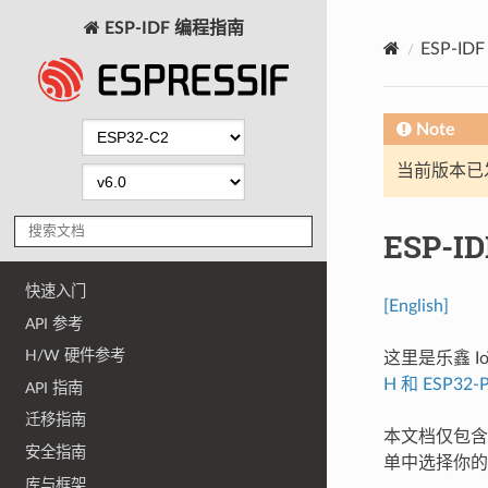
ESP-IDF 编程指南
ESP-I
Note
当前版本已发布
ESP-I
快速入门
[English]
API 参考
H/W 硬件参考
这里是乐鑫 Io
H 和 ESP32-
API 指南
迁移指南
本文档仅包含针
安全指南
单中选择你的
库与框架