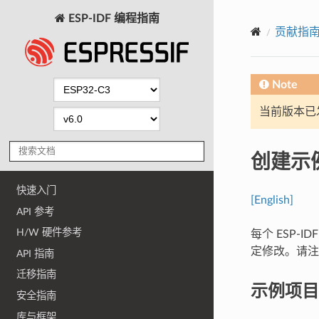
ESP-IDF 编程指南
贡献指
Note
当前版本已发布
创建示
快速入门
[English]
API 参考
H/W 硬件参考
每个 ESP
定修改。请注意
API 指南
迁移指南
示例项目
安全指南
库与框架