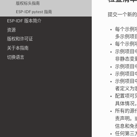
版权标头指南
ESP-IDF pytest 指南
提交一个新的
ESP-IDF 版本简介
每个示例
资源
多示例项
版权和许可证
每个示例
关于本指南
示例项目
切换语言
非静态变
示例项目
示例项目
示例项目
者定义为
配置项可
具体情况
所有的源
责声明。
信息和免
任何第三