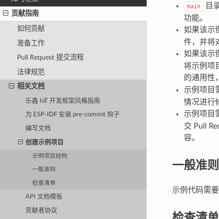
目
main
贡献指南
功能。
如何贡献
如果该示
件，并将
准备工作
如果该示
Pull Request 提交流程
将示例项
法律规范
的通用性，
相关文档
示例项目
乐鑫 IoT 开发框架风格指南
情况进行
示例项目
为 ESP-IDF 安装 pre-commit 钩子
交 Pul
编写文档
容。
创建示例项目
示例项目结构
一般准则
一般准则
检查清单
示例代码需
API 文档模板
贡献者协议
检查清单