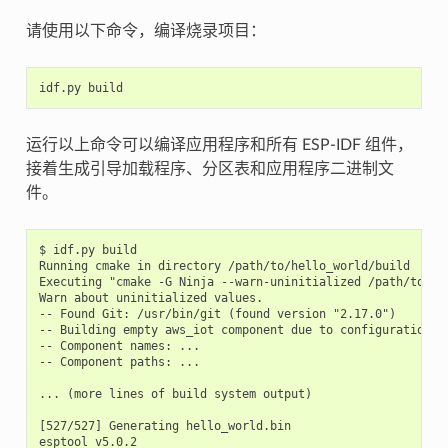
请使用以下命令，编译烧录项目：
运行以上命令可以编译应用程序和所有 ESP-IDF 组件，
接着生成引导加载程序、分区表和应用程序二进制文
件。
$ idf.py build

Running cmake in directory /path/to/hello_world/build

Executing "cmake -G Ninja --warn-uninitialized /path/to/hel
Warn about uninitialized values.

-- Found Git: /usr/bin/git (found version "2.17.0")

-- Building empty aws_iot component due to configuration

-- Component names: ...

-- Component paths: ...

... (more lines of build system output)

[527/527] Generating hello_world.bin

esptool v5.0.2
