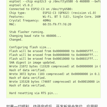
esptool --chip esp32c3 -p /dev/ttyUSB0 -b 460800 --before=
esptool v5.0.2

Connected to ESP32-C3 on /dev/ttyUSB0:

Chip type:          ESP32-C3 (QFN32) (revision v1.0)

Features:           Wi-Fi, BT 5 (LE), Single Core, 160MHz, 
Crystal frequency:  40MHz

MAC:                60:55:f9:f7:7d:20

Stub flasher running.

Changing baud rate to 460800...

Changed.

Configuring flash size...

Flash will be erased from 0x00000000 to 0x00005fff...

Flash will be erased from 0x00008000 to 0x00008fff...

Flash will be erased from 0x00010000 to 0x00031fff...

SHA digest in image updated.

Wrote 21072 bytes (13320 compressed) at 0x00000000 in 0.7 s
Hash of data verified.

Wrote 3072 bytes (103 compressed) at 0x00008000 in 0.1 seco
Hash of data verified.

Wrote 135328 bytes (74697 compressed) at 0x00010000 in 2.6 
Hash of data verified.

如果一切顺利，烧录完成后，开发板将会复位，应用程