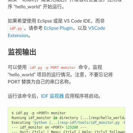
序 "hello_world" 开始运行。
如果希望使用 Eclipse 或是 VS Code IDE，而非
，请参考
Eclipse Plugin
，以及
VSCode
idf.py
Extension
。
监视输出
可以使用
命令，监视
idf.py
-p
PORT
monitor
“hello_world” 项目的运行情况。注意，不要忘记将
PORT 替换为自己的串口名称。
运行该命令后，
IDF 监视器
应用程序将启动。
$
idf.py
-p
<PORT>
monitor

Running
idf_monitor
in
directory
[
...
]
/esp/hello_world/buil
Executing
"python [...]/esp-idf/tools/idf_monitor.py -b 11
---
idf_monitor
on
<PORT>
115200
---

---
Quit:
Ctrl+
]
|
Menu:
Ctrl+T
|
Help:
Ctrl+T
followed
by