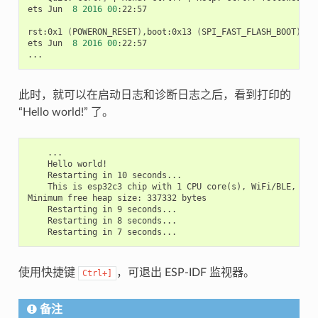
ets
Jun
8
2016
00
:22:57

rst:0x1
(
POWERON_RESET
)
,boot:0x13
(
SPI_FAST_FLASH_BOOT
)
ets
Jun
8
2016
00
:22:57

此时，就可以在启动日志和诊断日志之后，看到打印的
“Hello world!” 了。
    ...

    Hello world!

    Restarting in 10 seconds...

    This is esp32c3 chip with 1 CPU core(s), WiFi/BLE, sili
Minimum free heap size: 337332 bytes

    Restarting in 9 seconds...

    Restarting in 8 seconds...

使用快捷键
，可退出 ESP-IDF 监视器。
Ctrl+]
备注