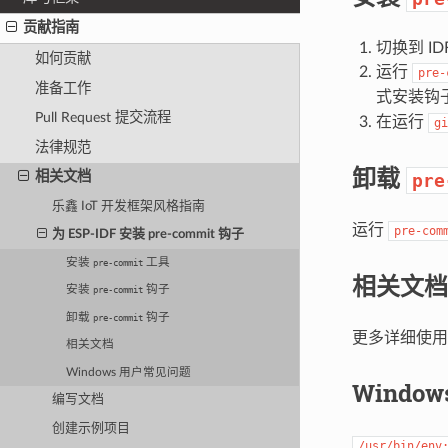
贡献指南
切换到 I
如何贡献
运行
pre-
准备工作
式安装钩
Pull Request 提交流程
在运行
gi
法律规范
卸载
相关文档
pre
乐鑫 IoT 开发框架风格指南
运行
pre-com
为 ESP-IDF 安装 pre-commit 钩子
安装
工具
pre-commit
相关文档
安装
钩子
pre-commit
卸载
钩子
pre-commit
更多详细使
相关文档
Windows 用户常见问题
Windo
编写文档
创建示例项目
/usr/bin/env