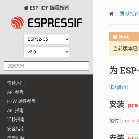
ESP-IDF 编程指南
贡献指
Note
当前版本已发布
为 ESP
快速入门
[English]
API 参考
H/W 硬件参考
安装
pre
API 指南
迁移指南
运行
pip
ins
安全指南
安装
pre
库与框架