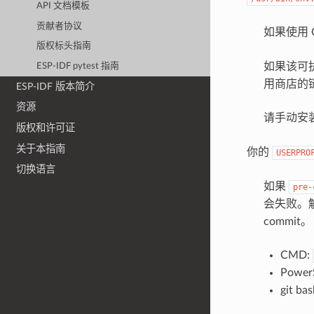
API 文档模板
贡献者协议
如果使用 G
版权标头指南
如果该可
ESP-IDF pytest 指南
用商店的
ESP-IDF 版本简介
资源
请手动安装
版权和许可证
关于本指南
你的
USERPRO
切换语言
如果
pre-
会失败。
commit。
CMD:
PowerS
git ba