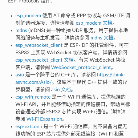
ESP-Protocols 组件：
esp_modem
使用 AT 命令或 PPP 协议与 GSM/LTE 调
制解调器连接，详情请参阅
esp_modem 文档
。
mdns
(mDNS) 是一种组播 UDP 服务，用于提供本地
网络服务与主机发现，详情请参阅
mdns 文档
。
esp_websocket_client
是 ESP-IDF 的托管组件，可在
ESP32 上实现 WebSocket 协议客户端，详情请参阅
esp_websocket_client 文档
。有关 WebSocket 协议
客户端，请参阅
WebSocket_protocol_client
。
asio
是一个跨平台的 C++ 库，请参阅
https://think-
async.com/Asio/
。该库基于现代 C++ 提供一致的异
步模型，请参阅
asio 文档
。
esp_wifi_remote
是一个 Wi-Fi 通信库，提供标准的
Wi-Fi API，并且能够借助指定的传输接口，帮助目标
设备通过外部 ESP32 芯片实现 Wi-Fi 通信。详情请
参阅
Wi-Fi Expansion
。
esp-extconn
是一个 Wi-Fi 通信库，为不具备内置无
线功能的 ESP 芯片提供外部无线连接（Wi-Fi 和蓝