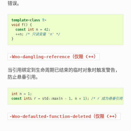
错误。
template
<
class
T
>
void
f
()
{
const
int
n
=
42
;
++
n
;
/* 只读变量 'n' */
}
-Wno-dangling-reference（仅限
C++）
当引用绑定到生命周期已结束的临时对象时触发警告，
防止悬垂引用。
int
n
=
1
;
const
int
&
r
=
std
::
max
(
n
-
1
,
n
+
1
);
/* r 成为悬垂引用  */
-Wno-defaulted-function-deleted（仅限
C++）