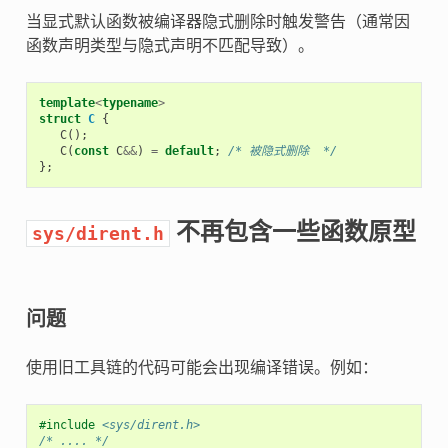
当显式默认函数被编译器隐式删除时触发警告（通常因
函数声明类型与隐式声明不匹配导致）。
template
<
typename
>
struct
C
{
C
();
C
(
const
C
&&
)
=
default
;
/* 被隐式删除  */
};
不再包含一些函数原型
sys/dirent.h
问题
使用旧工具链的代码可能会出现编译错误。例如：
#include
<sys/dirent.h>
/* .... */