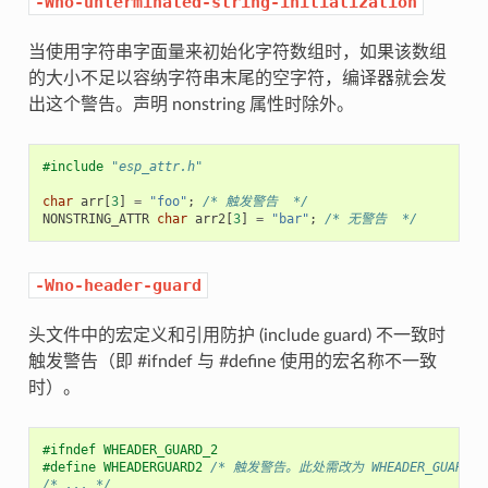
-Wno-unterminated-string-initialization
当使用字符串字面量来初始化字符数组时，如果该数组
的大小不足以容纳字符串末尾的空字符，编译器就会发
出这个警告。声明 nonstring 属性时除外。
#include
"esp_attr.h"
char
arr
[
3
]
=
"foo"
;
/* 触发警告  */
NONSTRING_ATTR
char
arr2
[
3
]
=
"bar"
;
/* 无警告  */
-Wno-header-guard
头文件中的宏定义和引用防护 (include guard) 不一致时
触发警告（即 #ifndef 与 #define 使用的宏名称不一致
时）。
#ifndef WHEADER_GUARD_2
#define WHEADERGUARD2 
/* 触发警告。此处需改为 WHEADER_GUARD_2
/* ... */