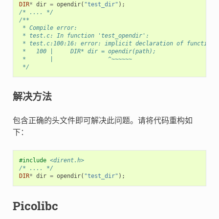
DIR
*
dir
=
opendir
(
"test_dir"
);
/* .... */
/**
 * Compile error:
 * test.c: In function 'test_opendir':
 * test.c:100:16: error: implicit declaration of function 
 *   100 |     DIR* dir = opendir(path);
 *       |                ^~~~~~~
 */
解决方法
包含正确的头文件即可解决此问题。请将代码重构如
下：
#include
<dirent.h>
/* .... */
DIR
*
dir
=
opendir
(
"test_dir"
);
Picolibc