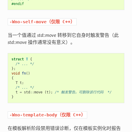
#endif
-Wno-self-move（仅限
C++）
当一个值通过
std::move
转移到它自身时触发警告（此
std::move
操作通常没有意义）。
struct
T
{
/* ... */
};
void
fn
()
{
T
t
;
/* ... */
t
=
std
::
move
(
t
);
/* 触发警告。可删除该行代码  */
}
-Wno-template-body（仅限
C++）
在模板解析阶段禁用错误诊断，仅在模板实例化时报告