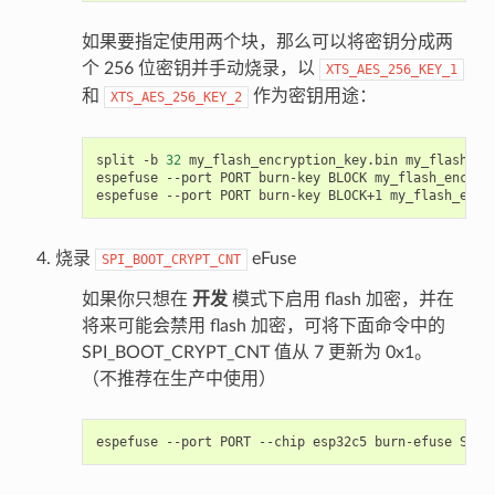
如果要指定使用两个块，那么可以将密钥分成两
个 256 位密钥并手动烧录，以
XTS_AES_256_KEY_1
和
作为密钥用途：
XTS_AES_256_KEY_2
split
-b
32
my_flash_encryption_key.bin
my_flash_enc
espefuse
--port
PORT
burn-key
BLOCK
my_flash_encryp
espefuse
--port
PORT
burn-key
BLOCK+1
my_flash_encr
烧录
eFuse
SPI_BOOT_CRYPT_CNT
如果你只想在
开发
模式下启用 flash 加密，并在
将来可能会禁用 flash 加密，可将下面命令中的
SPI_BOOT_CRYPT_CNT 值从 7 更新为 0x1。
（不推荐在生产中使用）
espefuse
--port
PORT
--chip
esp32c5
burn-efuse
SPI_