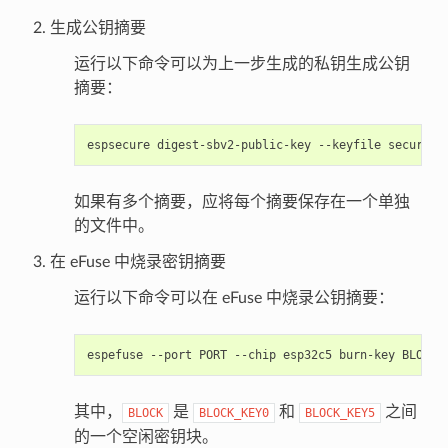
生成公钥摘要
运行以下命令可以为上一步生成的私钥生成公钥
摘要：
espsecure
digest-sbv2-public-key
--keyfile
secure_b
如果有多个摘要，应将每个摘要保存在一个单独
的文件中。
在 eFuse 中烧录密钥摘要
运行以下命令可以在 eFuse 中烧录公钥摘要：
espefuse
--port
PORT
--chip
esp32c5
burn-key
BLOCK
其中，
是
和
之间
BLOCK
BLOCK_KEY0
BLOCK_KEY5
的一个空闲密钥块。