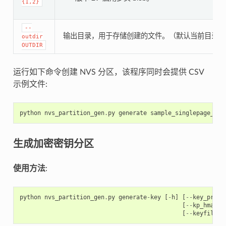
{1,2}
--
输出目录，用于存储创建的文件。（默认当前目录）
outdir
OUTDIR
运行如下命令创建 NVS 分区，该程序同时会提供 CSV
示例文件:
python
nvs_partition_gen
.
py
generate
sample_singlepage_blo
生成加密密钥分区
使用方法
:
python
nvs_partition_gen
.
py
generate
-
key
[
-
h
]
[
--
key_prote
[
--
kp_hmac_k
[
--
keyfile
K