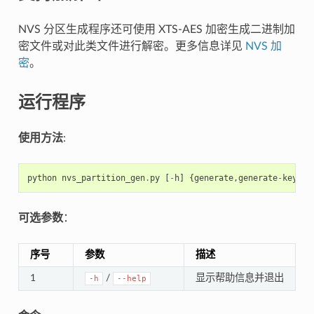
NVS 分区生成程序还可使用 XTS-AES 加密生成二进制加
密文件或对此类文件进行解密。更多信息详见
NVS 加
密
。
运行程序
使用方法
:
python
nvs_partition_gen
.
py
[
-
h
]
{
generate
,
generate
-
key
,
en
可选参数
：
序号
参数
描述
1
/
显示帮助信息并退出
-h
--help