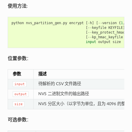
使用方法
:
python
nvs_partition_gen
.
py
encrypt
[
-
h
]
[
--
version
{
1
,
2
}]
[
--
keyfile
KEYFILE
]
[
-
[
--
key_protect_hmac
]
[
[
--
kp_hmac_keyfile
KP_
input
output
size
位置参数
：
参数
描述
待解析的 CSV 文件路径
input
NVS 二进制文件的输出路径
output
NVS 分区大小（以字节为单位，且为 4096 的整数
size
可选参数
：