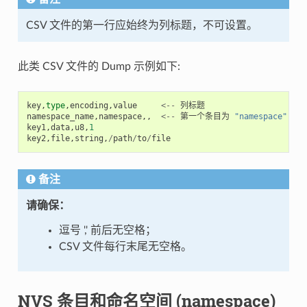
CSV 文件的第一行应始终为列标题，不可设置。
此类 CSV 文件的 Dump 示例如下:
key
,
type
,
encoding
,
value
<--
列标题
namespace_name
,
namespace
,,
<--
第一个条目为
"namespace"
key1
,
data
,
u8
,
1
key2
,
file
,
string
,
/
path
/
to
/
file
备注
请确保：
逗号 ',' 前后无空格；
CSV 文件每行末尾无空格。
NVS 条目和命名空间 (namespace)