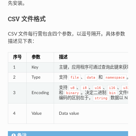
先安装。
CSV 文件格式
CSV 文件每行需包含四个参数，以逗号隔开。具体参数
描述见下表：
序号
参数
描述
1
Key
主键，应用程序可通过查询此键来获取数
2
Type
支持
、
和
。
file
data
namespace
支持
、
、
、
、
、
u8
i8
u16
i16
u32
3
Encoding
和
。决定二进制
文件中 v
binary
bin
编码的区别在于，
数据以 NUL
string
4
Value
Data value
备注