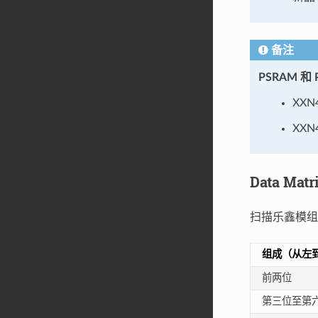
备注
PSRAM
和
XXN
XXN
Data Mat
扫描乐鑫模组屏
组成（从左
前两位
第三位至第