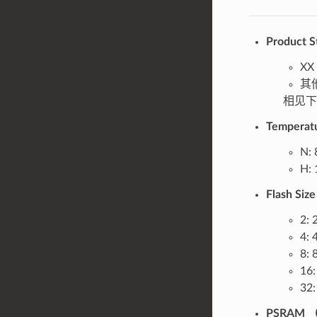
Product
X
其
相见下
Temper
N:
H:
Flash Si
2: 
4: 
8: 
16
32
PSRAM
（