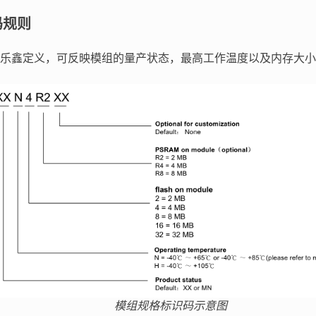
码规则
乐鑫定义，可反映模组的量产状态，最⾼⼯作温度以及内存⼤⼩
模组规格标识码示意图