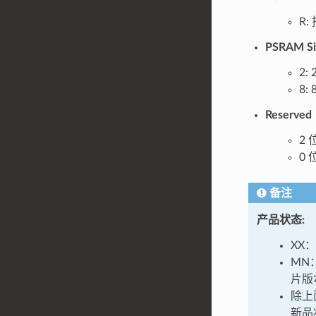
R:
PSRAM 
2: 
8: 
Reserv
2
0
备注
产品状态
:
XX
MN
片版
除上
新品