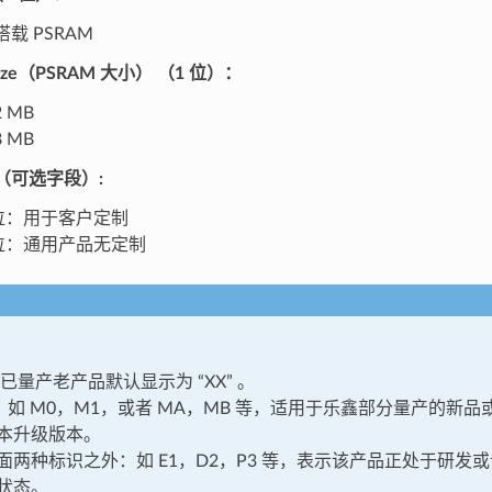
 搭载 PSRAM
Size（PSRAM 大小）
（1 位）：
2 MB
8 MB
ed（可选字段）
:
 位：用于客户定制
 位：通用产品无定制
：已量产⽼产品默认显示为 “XX” 。
：如 M0，M1，或者 MA，MB 等，适⽤于乐鑫部分量产的新
本升级版本。
⾯两种标识之外：如 E1，D2，P3 等，表示该产品正处于研发或试
状态。