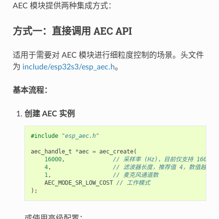
AEC 模块提供两种集成方式：
方式一：直接调用 AEC API
适用于需要对 AEC 模块进行细粒度控制的场景。头文件
为
include/esp32s3/esp_aec.h
。
基本流程：
创建 AEC 实例
#include
"esp_aec.h"
aec_handle_t
*
aec
=
aec_create
(
16000
,
// 采样率 (Hz)，目前仅支持 16000
4
,
// 滤波器长度，推荐值 4，数值越大
1
,
// 麦克风通道数
AEC_MODE_SR_LOW_COST
// 工作模式
);
或使用高级配置：