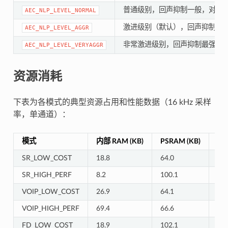
普通级别，回声抑制一般，对语
AEC_NLP_LEVEL_NORMAL
激进级别（默认），回声抑制更
AEC_NLP_LEVEL_AGGR
非常激进级别，回声抑制最强，
AEC_NLP_LEVEL_VERYAGGR
资源消耗
下表为各模式的典型资源占用和性能数据（16 kHz 采样
率，单通道）：
模式
内部 RAM (KB)
PSRAM (KB)
每帧
SR_LOW_COST
18.8
64.0
2.6
SR_HIGH_PERF
8.2
100.1
2.7
VOIP_LOW_COST
26.9
64.1
2.3
VOIP_HIGH_PERF
69.4
66.6
2.6
FD_LOW_COST
18.9
102.1
3.6