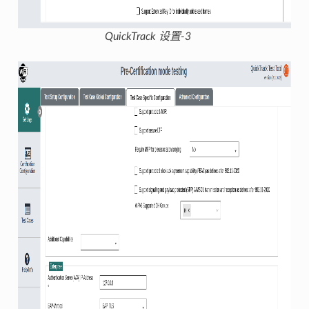
QuickTrack 设置-3