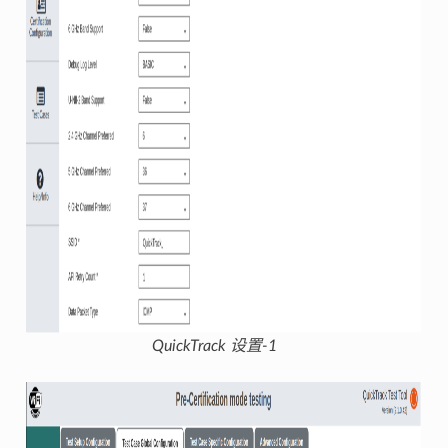
QuickTrack 设置-1