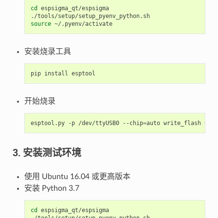
cd
espsigma_qt/espsigma

source
安装烧录工具
pip
install
开始烧录
esptool.py
-p
/dev/ttyUSB0
--chip
=
auto
write_flash
0x0
3. 安装测试环境
使用 Ubuntu 16.04 或更高版本
安装 Python 3.7
cd
espsigma_qt/espsigma
