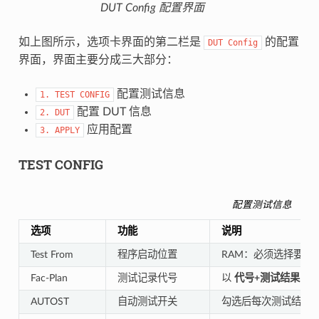
DUT Config 配置界面
如上图所示，选项卡界面的第二栏是
的配置
DUT
Config
界面，界面主要分成三大部分：
配置测试信息
1.
TEST
CONFIG
配置 DUT 信息
2.
DUT
应用配置
3.
APPLY
TEST CONFIG
配置测试信息
选项
功能
说明
Test From
程序启动位置
RAM：必须选择要下载
Fac-Plan
测试记录代号
以
代号+测试结果
的形
AUTOST
自动测试开关
勾选后每次测试结束