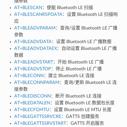
描参数
AT+BLESCAN
：使能 Bluetooth LE 扫描
AT+BLESCANRSPDATA
：设置 Bluetooth LE 扫描响
应
AT+BLEADVPARAM
：查询/设置 Bluetooth LE 广播
参数
AT+BLEADVDATA
：设置 Bluetooth LE 广播数据
AT+BLEADVDATAEX
：自动设置 Bluetooth LE 广播
数据
AT+BLEADVSTART
：开始 Bluetooth LE 广播
AT+BLEADVSTOP
：停止 Bluetooth LE 广播
AT+BLECONN
：建立 Bluetooth LE 连接
AT+BLECONNPARAM
：查询/更新 Bluetooth LE 连
接参数
AT+BLEDISCONN
：断开 Bluetooth LE 连接
AT+BLEDATALEN
：设置 Bluetooth LE 数据包长度
AT+BLECFGMTU
：设置 Bluetooth LE MTU 长度
AT+BLEGATTSSRVCRE
：GATTS 创建服务
AT+BLEGATTSSRVSTART
：GATTS 开启服务