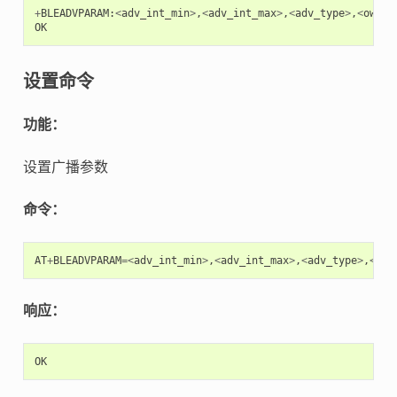
+
BLEADVPARAM
:
<
adv_int_min
>
,
<
adv_int_max
>
,
<
adv_type
>
,
<
own_a
OK
设置命令
功能：
设置广播参数
命令：
AT
+
BLEADVPARAM
=<
adv_int_min
>
,
<
adv_int_max
>
,
<
adv_type
>
,
<
own
响应：
OK