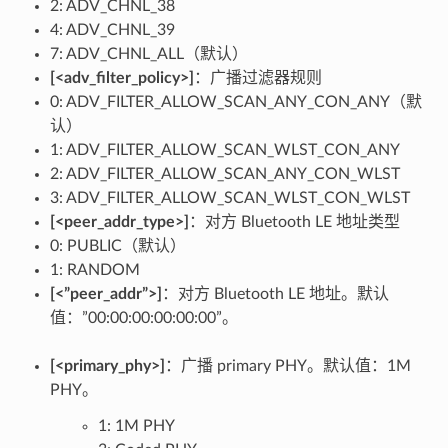
2: ADV_CHNL_38
4: ADV_CHNL_39
7: ADV_CHNL_ALL（默认）
[<adv_filter_policy>]
：广播过滤器规则
0: ADV_FILTER_ALLOW_SCAN_ANY_CON_ANY（默
认）
1: ADV_FILTER_ALLOW_SCAN_WLST_CON_ANY
2: ADV_FILTER_ALLOW_SCAN_ANY_CON_WLST
3: ADV_FILTER_ALLOW_SCAN_WLST_CON_WLST
[<peer_addr_type>]
：对方 Bluetooth LE 地址类型
0: PUBLIC（默认）
1: RANDOM
[<”peer_addr”>]
：对方 Bluetooth LE 地址。默认
值：”00:00:00:00:00:00”。
[<primary_phy>]
：广播 primary PHY。默认值：1M
PHY。
1: 1M PHY