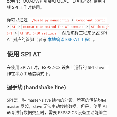
说明
1：QUADWP 引脚和 QUADHD 引脚仅在使用 4
线 SPI 工作时使用。
你可以通过
>
./build.py
menuconfig
Component
config
>
>
>
AT
communicate
method
for
AT
command
AT
through
>
，然后编译工程来配置 SPI
SPI
AT
SPI
GPIO
settings
AT 对应的管脚（参考
本地编译 ESP-AT 工程
）。
使用 SPI AT
在使用 SPI AT 时，ESP32-C3 设备上运行的 SPI slave 工
作在半双工通信模式下。
握手线 (handshake line)
SPI 是一种 master-slave 结构的外设，所有的传输均由
master 发起，slave 无法主动传输数据。但是，使用 AT
命令进行数据交互时，需要 ESP32-C3 设备主动能够主