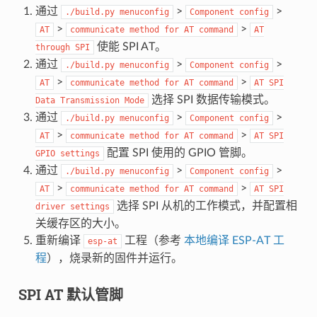
通过
>
>
./build.py
menuconfig
Component
config
>
>
AT
communicate
method
for
AT
command
AT
使能 SPI AT。
through
SPI
通过
>
>
./build.py
menuconfig
Component
config
>
>
AT
communicate
method
for
AT
command
AT
SPI
选择 SPI 数据传输模式。
Data
Transmission
Mode
通过
>
>
./build.py
menuconfig
Component
config
>
>
AT
communicate
method
for
AT
command
AT
SPI
配置 SPI 使用的 GPIO 管脚。
GPIO
settings
通过
>
>
./build.py
menuconfig
Component
config
>
>
AT
communicate
method
for
AT
command
AT
SPI
选择 SPI 从机的工作模式，并配置相
driver
settings
关缓存区的大小。
重新编译
工程（参考
本地编译 ESP-AT 工
esp-at
程
），烧录新的固件并运行。
SPI AT 默认管脚