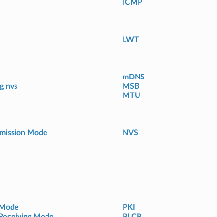
ICMP
LWT
mDNS
g nvs
MSB
MTU
smission Mode
NVS
 Mode
PKI
Receiving Mode
PLCP