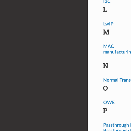
I2C
L
LwIP
M
MAC
manufacturin
N
Normal Tran
O
OWE
P
Passthrough
Passthrough 