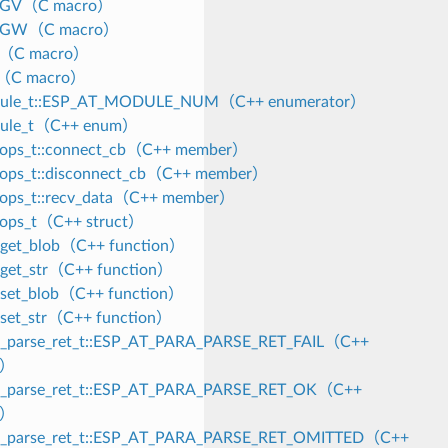
OGV（C macro）
OGW（C macro）
x（C macro）
n（C macro）
dule_t::ESP_AT_MODULE_NUM（C++ enumerator）
dule_t（C++ enum）
_ops_t::connect_cb（C++ member）
_ops_t::disconnect_cb（C++ member）
_ops_t::recv_data（C++ member）
_ops_t（C++ struct）
_get_blob（C++ function）
_get_str（C++ function）
_set_blob（C++ function）
_set_str（C++ function）
a_parse_ret_t::ESP_AT_PARA_PARSE_RET_FAIL（C++
r）
ra_parse_ret_t::ESP_AT_PARA_PARSE_RET_OK（C++
r）
ra_parse_ret_t::ESP_AT_PARA_PARSE_RET_OMITTED（C++