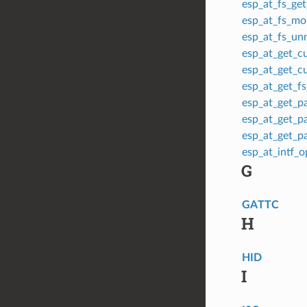
esp_at_fs_g
esp_at_fs_m
esp_at_fs_u
esp_at_get_
esp_at_get_
esp_at_get_
esp_at_get_p
esp_at_get_p
esp_at_get_p
esp_at_intf_
G
GATTC
H
HID
I