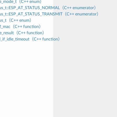
eep_mode_t（C++ enum）
atus_t::ESP_AT_STATUS_NORMAL（C++ enumerator）
atus_t::ESP_AT_STATUS_TRANSMIT（C++ enumerator）
atus_t（C++ enum）
_2_mac（C++ function）
te_result（C++ function）
ld_if_idle_timeout（C++ function）