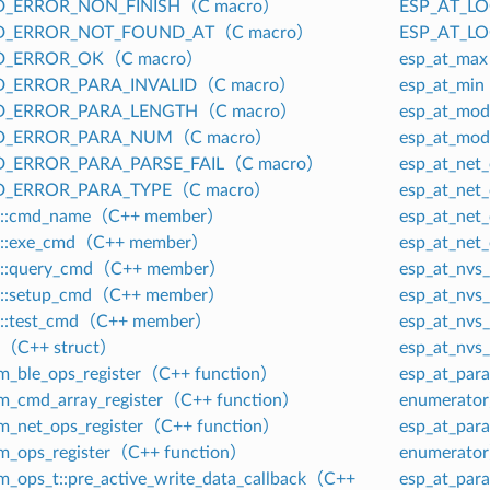
D_ERROR_NON_FINISH（C macro）
ESP_AT_L
D_ERROR_NOT_FOUND_AT（C macro）
ESP_AT_L
D_ERROR_OK（C macro）
esp_at_ma
D_ERROR_PARA_INVALID（C macro）
esp_at_mi
D_ERROR_PARA_LENGTH（C macro）
esp_at_mo
D_ERROR_PARA_NUM（C macro）
esp_at_mo
D_ERROR_PARA_PARSE_FAIL（C macro）
esp_at_net
D_ERROR_PARA_TYPE（C macro）
esp_at_net
_t::cmd_name（C++ member）
esp_at_net
_t::exe_cmd（C++ member）
esp_at_net
t::query_cmd（C++ member）
esp_at_nvs
t::setup_cmd（C++ member）
esp_at_nvs
t::test_cmd（C++ member）
esp_at_nvs
t（C++ struct）
esp_at_nvs
m_ble_ops_register（C++ function）
esp_at_par
om_cmd_array_register（C++ function）
enumerato
om_net_ops_register（C++ function）
esp_at_pa
om_ops_register（C++ function）
enumerato
m_ops_t::pre_active_write_data_callback（C++
esp_at_pa