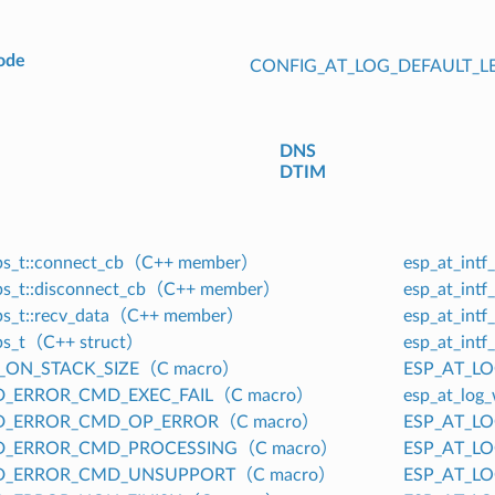
ode
CONFIG_AT_LOG_DEFAULT_L
DNS
DTIM
ops_t::connect_cb（C++ member）
esp_at_int
ops_t::disconnect_cb（C++ member）
esp_at_int
ops_t::recv_data（C++ member）
esp_at_int
ops_t（C++ struct）
esp_at_int
_ON_STACK_SIZE（C macro）
ESP_AT_L
D_ERROR_CMD_EXEC_FAIL（C macro）
esp_at_log
D_ERROR_CMD_OP_ERROR（C macro）
ESP_AT_L
D_ERROR_CMD_PROCESSING（C macro）
ESP_AT_L
D_ERROR_CMD_UNSUPPORT（C macro）
ESP_AT_L