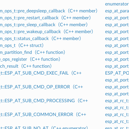
enumerato
om_ops_t::pre_deepsleep_callback（C++ member）
esp_at_par
m_ops_t::pre_restart_callback（C++ member）
esp_at_por
om_ops_t::pre_sleep_callback（C++ member）
esp_at_por
om_ops_t::pre_wakeup_callback（C++ member）
esp_at_por
om_ops_t::status_callback（C++ member）
esp_at_por
om_ops_t（C++ struct）
esp_at_por
m_partition_find（C++ function）
esp_at_por
e_ops_register（C++ function）
esp_at_por
tch_result（C++ function）
esp_at_por
o_t::ESP_AT_SUB_CMD_EXEC_FAIL（C++
ESP_AT_P
）
esp_at_por
no_t::ESP_AT_SUB_CMD_OP_ERROR（C++
esp_at_por
）
esp_at_por
no_t::ESP_AT_SUB_CMD_PROCESSING（C++
esp_at_rc
）
esp_at_rc
no_t::ESP_AT_SUB_COMMON_ERROR（C++
esp_at_rc
）
esp_at_rc
o_t::ESP_AT_SUB_NO_AT（C++ enumerator）
esp_at_rc