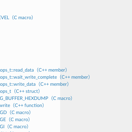
EVEL（C macro）
f_ops_t::read_data（C++ member）
f_ops_t::wait_write_complete（C++ member）
f_ops_t::write_data（C++ member）
f_ops_t（C++ struct）
OG_BUFFER_HEXDUMP（C macro）
_write（C++ function）
OGD（C macro）
OGE（C macro）
OGI（C macro）