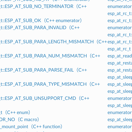
no_t::ESP_AT_SUB_NO_TERMINATOR（C++
enumerato
）
esp_at_rc
o_t::ESP_AT_SUB_OK（C++ enumerator）
esp_at_rc
o_t::ESP_AT_SUB_PARA_INVALID（C++
enumerato
）
esp_at_rc
no_t::ESP_AT_SUB_PARA_LENGTH_MISMATCH（C++
esp_at_rc
）
esp_at_rc
no_t::ESP_AT_SUB_PARA_NUM_MISMATCH（C++
esp_at_rea
）
esp_at_res
o_t::ESP_AT_SUB_PARA_PARSE_FAIL（C++
esp_at_res
）
esp_at_sl
no_t::ESP_AT_SUB_PARA_TYPE_MISMATCH（C++
esp_at_sl
）
esp_at_sl
no_t::ESP_AT_SUB_UNSUPPORT_CMD（C++
enumerato
）
esp_at_sl
o_t（C++ enum）
enumerato
ROR_NO（C macro）
esp_at_sl
et_mount_point（C++ function）
enumerato