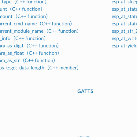
et_type（C++ function）
esp_at_sl
ount（C++ function）
esp_at_st
nmount（C++ function）
esp_at_st
current_cmd_name（C++ function）
esp_at_st
current_module_name（C++ function）
esp_at_str
fs_info（C++ function）
esp_at_wri
ara_as_digit（C++ function）
esp_at_yie
ara_as_float（C++ function）
ara_as_str（C++ function）
ops_t::get_data_length（C++ member）
GATTS