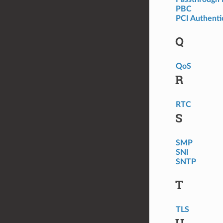
PBC
PCI Authenti
Q
QoS
R
RTC
S
SMP
SNI
SNTP
T
TLS
U