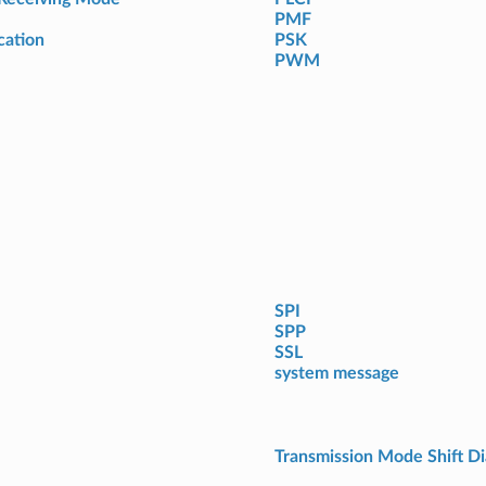
PMF
cation
PSK
PWM
SPI
SPP
SSL
system message
Transmission Mode Shift D