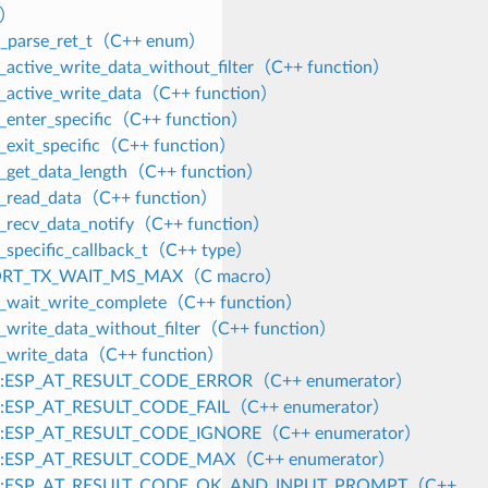
r）
a_parse_ret_t（C++ enum）
t_active_write_data_without_filter（C++ function）
t_active_write_data（C++ function）
t_enter_specific（C++ function）
t_exit_specific（C++ function）
t_get_data_length（C++ function）
t_read_data（C++ function）
t_recv_data_notify（C++ function）
t_specific_callback_t（C++ type）
ORT_TX_WAIT_MS_MAX（C macro）
t_wait_write_complete（C++ function）
t_write_data_without_filter（C++ function）
t_write_data（C++ function）
_t::ESP_AT_RESULT_CODE_ERROR（C++ enumerator）
_t::ESP_AT_RESULT_CODE_FAIL（C++ enumerator）
_t::ESP_AT_RESULT_CODE_IGNORE（C++ enumerator）
_t::ESP_AT_RESULT_CODE_MAX（C++ enumerator）
_t::ESP_AT_RESULT_CODE_OK_AND_INPUT_PROMPT（C++