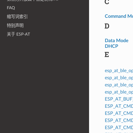
C
FAQ
Command M
缩写词索引
D
特别声明
关于 ESP-AT
Data Mode
DHCP
E
esp_at_ble_
esp_at_ble_
esp_at_ble_
esp_at_ble_
ESP_AT_BUF
ESP_AT_CM
ESP_AT_CM
ESP_AT_CM
ESP_AT_CM