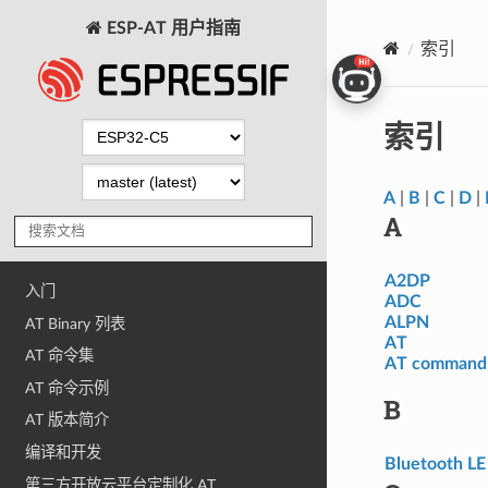
ESP-AT 用户指南
索引
索引
A
|
B
|
C
|
D
|
A
A2DP
入门
ADC
ALPN
AT Binary 列表
AT
AT 命令集
AT command 
AT 命令示例
B
AT 版本简介
编译和开发
Bluetooth LE
第三方开放云平台定制化 AT