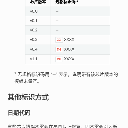
1
芯片版本
规格标识码
v0.0
—
v0.1
—
v0.2
—
v0.3
XXXX
XX
v0.4
XXXX
M4
v1.1
XXXX
MH
1
无规格标识码用 “—” 表示，说明带有该芯片版本的
模组未量产。
其他标识方式
日期代码
有些芯片错误不需要在晶圆片上修复，即不需要引入新