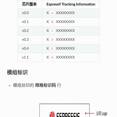
芯片版本
Espressif Tracking Information
v0.0
X
XXXXXXXX
A
v0.1
X
XXXXXXXX
B
v0.2
X
XXXXXXXX
C
v0.3
X
XXXXXXXX
D
v0.4
X
XXXXXXXX
E
v1.1
X
XXXXXXXX
H
模组标识
模组丝印的
规格标识码
行