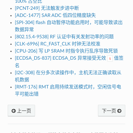
100% 占空比
[PCNT-249] 无法触发步进中断
[ADC-1477] SAR ADC 低四位精度缺失
[SPI-304] flash 自动暂停功能启用时，可能导致读出
数据异常
[802.15.4-9538] RF 认证中有关发射功率的问题
[CLK-6996] RC_FAST_CLK 时钟无法校准
[CPU-206] 写 LP SRAM 时指令执行乱序导致死锁
[ECDSA_DS-837] ECDSA_DS 异常接受无效
值签
s
名
[I2C-308] 在分多次读操作中，主机无法正确读取从
机数据
[RMT-176] RMT 启用持续发送模式时，空闲信号电
平可能出错
上一页
下一页