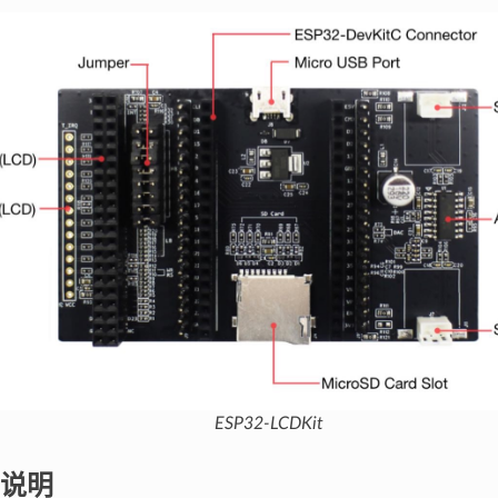
ESP32-LCDKit
说明