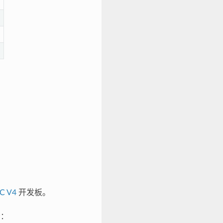
C V4
开发板。
示：