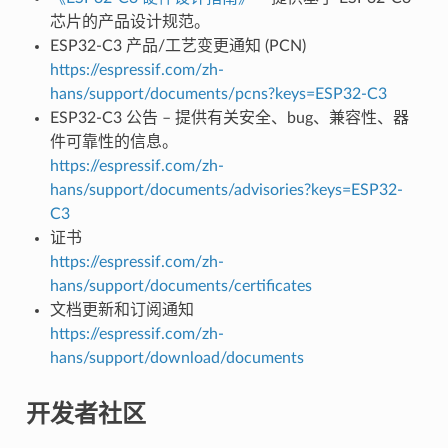
芯片的产品设计规范。
ESP32-C3 产品/工艺变更通知 (PCN)
https://espressif.com/zh-
hans/support/documents/pcns?keys=ESP32-C3
ESP32-C3 公告 – 提供有关安全、bug、兼容性、器
件可靠性的信息。
https://espressif.com/zh-
hans/support/documents/advisories?keys=ESP32-
C3
证书
https://espressif.com/zh-
hans/support/documents/certificates
文档更新和订阅通知
https://espressif.com/zh-
hans/support/download/documents
开发者社区