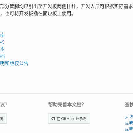
部分管脚均已引出至开发板两侧排针，开发人员可根据实际需求
，也可将开发板插在面包板上使用。
南
考
本
档
明和版权公告
议？
帮助完善本文档？
查
访
馈
在 GitHub 上修改
联
联