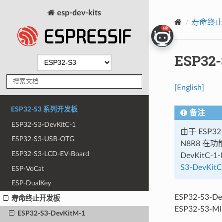
esp-dev-kits
寿命终
ESP32-
[English]
ESP32-S3 系列开发板
备注
ESP32-S3-DevKitC-1
由于 ESP32-
ESP32-S3-USB-OTG
N8R8 在功
ESP32-S3-LCD-EV-Board
DevKitC
S3-DevKi
ESP-VoCat
ESP-DualKey
ESP32-S3-
寿命终止开发板
ESP32-S3
ESP32-S3-DevKitM-1