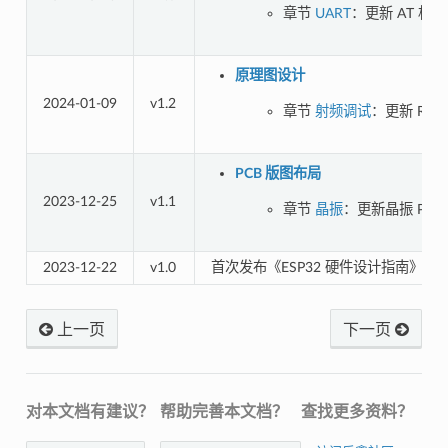
章节
UART
：更新 AT 相
原理图设计
2024-01-09
v1.2
章节
射频调试
：更新 RF
PCB 版图布局
2023-12-25
v1.1
章节
晶振
：更新晶振 PCB
2023-12-22
v1.0
首次发布《ESP32 硬件设计指南》 
上一页
下一页
对本文档有建议？
帮助完善本文档？
查找更多资料？