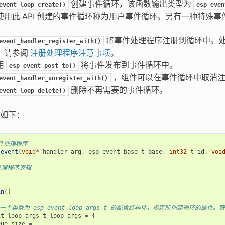
创建事件循环，该函数输出类型为
event_loop_create()
esp_even
使用此 API 创建的事件循环称为用户事件循环。另有一种特殊
。
将事件处理程序注册到循环中。
event_handler_register_with()
，请参阅
注册处理程序注意事项
。
用
将事件发布到事件循环中。
esp_event_post_to()
，组件可以在事件循环中取消注
event_handler_unregister_with()
删除不再需要的事件循环。
event_loop_delete()
如下：
事件处理程序
_event
(
void
*
handler_arg
,
esp_event_base_t
base
,
int32_t
id
,
voi
处理程序逻辑
in
()
 用一个类型为 esp_event_loop_args_t 的配置结构体，指定所创建循环的属性。获
nt_loop_args_t
loop_args
=
{
eue_size
=
...,