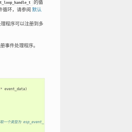
的循
t_loop_handle_t
事件循环，请参阅
默认
处理程序可以注册到多
册事件处理程序。
d
*
event_data
)
取一个类型为 esp_event_loop_handle_t 的句柄，用于其他 API 引用循环