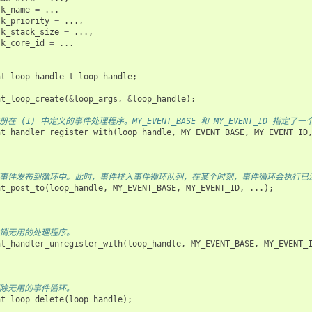
sk_name
=
...
sk_priority
=
...,
sk_stack_size
=
...,
sk_core_id
=
...
nt_loop_handle_t
loop_handle
;
nt_loop_create
(
&
loop_args
,
&
loop_handle
);
 注册在 (1) 中定义的事件处理程序。MY_EVENT_BASE 和 MY_EVENT_ID 
nt_handler_register_with
(
loop_handle
,
MY_EVENT_BASE
,
MY_EVENT_ID
 将事件发布到循环中。此时，事件排入事件循环队列，在某个时刻，事件循环会执行已注册到发
nt_post_to
(
loop_handle
,
MY_EVENT_BASE
,
MY_EVENT_ID
,
...);
 注销无用的处理程序。
nt_handler_unregister_with
(
loop_handle
,
MY_EVENT_BASE
,
MY_EVENT_
 删除无用的事件循环。
nt_loop_delete
(
loop_handle
);