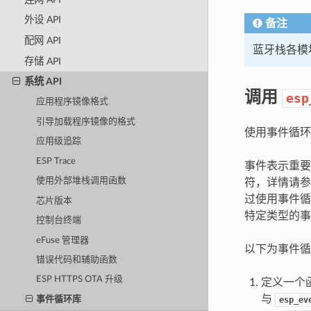
外设 API
备注
配网 API
蓝牙栈各模
存储 API
系统 API
调用
esp
应用程序镜像格式
引导加载程序镜像的格式
使用事件循环
应用级追踪
ESP Trace
事件表示重要
使用外部堆栈调用函数
符，详情请
过使用事件循
芯片版本
特定类型的事
控制台终端
eFuse 管理器
以下为事件循
错误代码和辅助函数
ESP HTTPS OTA 升级
定义一个
与
esp_ev
事件循环库