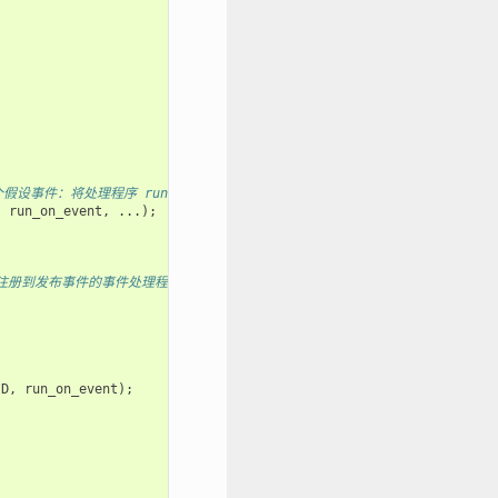
指定了一个假设事件：将处理程序 run_on_event 发布到循环中时，执行该处理程序。
,
run_on_event
,
...);
布事件的事件处理程序，例如此处的 run_on_event。为简化过程，此示例从 app
ID
,
run_on_event
);