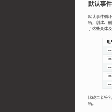
默认事件
默认事件循环
柄，创建、删
了这些变体及
用
es
es
es
es
es
比较二者签名
柄。