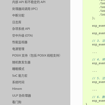
内部 API 和不稳定的 API
.
ta
.
ta
处理器间调用 (IPC)
.
ta
.
ta
中断分配
};
日志库
esp_eve
杂项系统 API
esp_eve
空中升级 (OTA)
// 3.
性能监视器
esp_eve
电源管理
...
POSIX 支持（包括 POSIX 线程支持）
// 4.
随机数发生器
esp_eve
睡眠模式
...
SoC 能力宏
// 5.
esp_eve
系统时间
Himem
...
ULP 协处理器
// 6.
esp_eve
看门狗
}