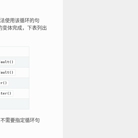
无法使用该循环的句
 的变体完成，下表列出
fault()
fault()
er()
ster()
 不需要指定循环句