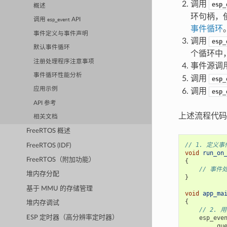
调用
esp_
概述
环句柄，
调用
API
esp_event
事件循环
事件定义与事件声明
调用
esp_
默认事件循环
个循环中
注册处理程序注意事项
事件源调
事件循环性能分析
调用
esp_
应用示例
调用
esp_
API 参考
上述流程代码
相关文档
FreeRTOS 概述
// 1. 定义
FreeRTOS (IDF)
void
run_on
FreeRTOS（附加功能）
{
// 事件
堆内存分配
}
基于 MMU 的存储管理
void
app_ma
{
堆内存调试
// 2.
ESP 定时器（高分辨率定时器）
esp_eve
.
qu