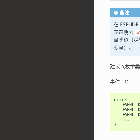
备注
在 ESP-
基声明为
W
量类似（尽
变量）。
建议以枚举类
事件 ID：
enum
{
EVENT_I
EVENT_I
EVENT_I
...
}