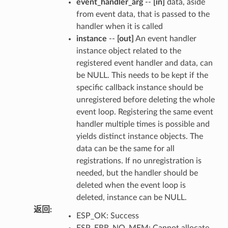
event_handler_arg
--
[in]
data, aside
from event data, that is passed to the
handler when it is called
instance
--
[out]
An event handler
instance object related to the
registered event handler and data, can
be NULL. This needs to be kept if the
specific callback instance should be
unregistered before deleting the whole
event loop. Registering the same event
handler multiple times is possible and
yields distinct instance objects. The
data can be the same for all
registrations. If no unregistration is
needed, but the handler should be
deleted when the event loop is
deleted, instance can be NULL.
返回
:
ESP_OK: Success
ESP_ERR_NO_MEM: Cannot allocate