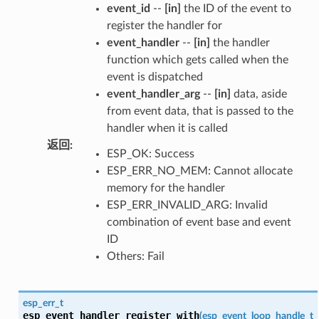
event_id
--
[in]
the ID of the event to
register the handler for
event_handler
--
[in]
the handler
function which gets called when the
event is dispatched
event_handler_arg
--
[in]
data, aside
from event data, that is passed to the
handler when it is called
返回
:
ESP_OK: Success
ESP_ERR_NO_MEM: Cannot allocate
memory for the handler
ESP_ERR_INVALID_ARG: Invalid
combination of event base and event
ID
Others: Fail
esp_err_t
esp_event_handler_register_with
(
esp_event_loop_handle_t