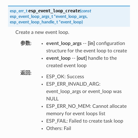
esp_event_loop_create
esp_err_t
(
const
esp_event_loop_args_t
*
event_loop_args
,
esp_event_loop_handle_t
*
event_loop
)
Create a new event loop.
参数
:
event_loop_args
--
[in]
configuration
structure for the event loop to create
event_loop
--
[out]
handle to the
created event loop
返回
:
ESP_OK: Success
ESP_ERR_INVALID_ARG:
event_loop_args or event_loop was
NULL
ESP_ERR_NO_MEM: Cannot allocate
memory for event loops list
ESP_FAIL: Failed to create task loop
Others: Fail