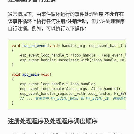
通常情况下，由事件循环运行的事件处理程序
不允许在
该事件循环上执行任何注册/注销活动
，但允许处理程序
自行注销。例如，可以执行以下操作：
void
run_on_event
(
void
*
handler_arg
,
esp_event_base_t
base
{
esp_event_loop_handle_t
*
loop_handle
=
(
esp_event_loop
esp_event_handler_unregister_with
(
*
loop_handle
,
MY_EVE
}
void
app_main
(
void
)
{
esp_event_loop_handle_t
loop_handle
;
esp_event_loop_create
(
&
loop_args
,
&
loop_handle
);
esp_event_handler_register_with
(
loop_handle
,
MY_EVENT_
// ... 发布事件 MY_EVENT_BASE 和 MY_EVENT_ID，并在某些
}
注册处理程序及处理程序调度顺序