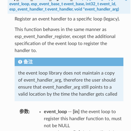
event_loop
,
esp_event_base_t
event_base
,
int32_t
event_id
,
esp_event_handler_t
event_handler
,
void
*
event_handler_arg
)
Register an event handler to a specific loop (legacy).
This function behaves in the same manner as
esp_event_handler_register, except the additional
specification of the event loop to register the
handler to.
备注
the event loop library does not maintain a copy
of event_handler_arg, therefore the user should
ensure that event_handler_arg still points to a
valid location by the time the handler gets called
参数
:
event_loop
--
[in]
the event loop to
register this handler function to, must
not be NULL