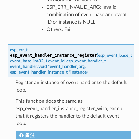
ESP_ERR_INVALID_ARG: Invalid
combination of event base and event
ID or instance is NULL
Others: Fail
esp_err_t
esp_event_handler_instance_register
(
esp_event_base_t
event_base
,
int32_t
event_id
,
esp_event_handler_t
event_handler
,
void
*
event_handler_arg
,
esp_event_handler_instance_t
*
instance
)
Register an instance of event handler to the default
loop.
This function does the same as
esp_event_handler_instance_register_with, except
that it registers the handler to the default event
loop.
备注