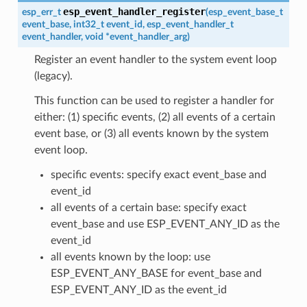
esp_event_handler_register
esp_err_t
(
esp_event_base_t
event_base
,
int32_t
event_id
,
esp_event_handler_t
event_handler
,
void
*
event_handler_arg
)
Register an event handler to the system event loop
(legacy).
This function can be used to register a handler for
either: (1) specific events, (2) all events of a certain
event base, or (3) all events known by the system
event loop.
specific events: specify exact event_base and
event_id
all events of a certain base: specify exact
event_base and use ESP_EVENT_ANY_ID as the
event_id
all events known by the loop: use
ESP_EVENT_ANY_BASE for event_base and
ESP_EVENT_ANY_ID as the event_id