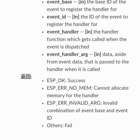
event_base
--
[in]
the base ID of the
event to register the handler for
event_id
--
[in]
the ID of the event to
register the handler for
event_handler
--
[in]
the handler
function which gets called when the
event is dispatched
event_handler_arg
--
[in]
data, aside
from event data, that is passed to the
handler when it is called
返回
:
ESP_OK: Success
ESP_ERR_NO_MEM: Cannot allocate
memory for the handler
ESP_ERR_INVALID_ARG: Invalid
combination of event base and event
ID
Others: Fail