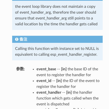
the event loop library does not maintain a copy
of event_handler_arg, therefore the user should
ensure that event_handler_arg still points to a
valid location by the time the handler gets called
备注
Calling this function with instance set to NULL is
equivalent to calling esp_event_handler_register.
参数
:
event_base
--
[in]
the base ID of the
event to register the handler for
event_id
--
[in]
the ID of the event to
register the handler for
event_handler
--
[in]
the handler
function which gets called when the
event is dispatched