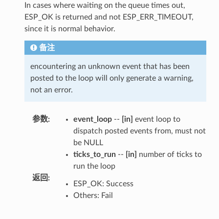
In cases where waiting on the queue times out,
ESP_OK is returned and not ESP_ERR_TIMEOUT,
since it is normal behavior.
备注
encountering an unknown event that has been
posted to the loop will only generate a warning,
not an error.
参数
:
event_loop
--
[in]
event loop to
dispatch posted events from, must not
be NULL
ticks_to_run
--
[in]
number of ticks to
run the loop
返回
:
ESP_OK: Success
Others: Fail