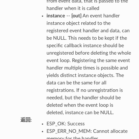
from event data, that is passed to the
handler when it is called
instance
--
[out]
An event handler
instance object related to the
registered event handler and data, can
be NULL. This needs to be kept if the
specific callback instance should be
unregistered before deleting the whole
event loop. Registering the same event
handler multiple times is possible and
yields distinct instance objects. The
data can be the same for all
registrations. If no unregistration is
needed, but the handler should be
deleted when the event loop is
deleted, instance can be NULL.
返回
:
ESP_OK: Success
ESP_ERR_NO_MEM: Cannot allocate
memory for the handler