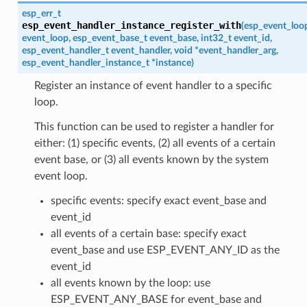
esp_err_t
esp_event_handler_instance_register_with
(
esp_event_loo
event_loop
,
esp_event_base_t
event_base
,
int32_t
event_id
,
esp_event_handler_t
event_handler
,
void
*
event_handler_arg
,
esp_event_handler_instance_t
*
instance
)
Register an instance of event handler to a specific
loop.
This function can be used to register a handler for
either: (1) specific events, (2) all events of a certain
event base, or (3) all events known by the system
event loop.
specific events: specify exact event_base and
event_id
all events of a certain base: specify exact
event_base and use ESP_EVENT_ANY_ID as the
event_id
all events known by the loop: use
ESP_EVENT_ANY_BASE for event_base and