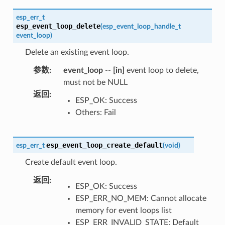
esp_err_t
esp_event_loop_delete
(
esp_event_loop_handle_t
event_loop
)
Delete an existing event loop.
参数
:
event_loop
--
[in]
event loop to delete,
must not be NULL
返回
:
ESP_OK: Success
Others: Fail
esp_event_loop_create_default
esp_err_t
(
void
)
Create default event loop.
返回
:
ESP_OK: Success
ESP_ERR_NO_MEM: Cannot allocate
memory for event loops list
ESP_ERR_INVALID_STATE: Default