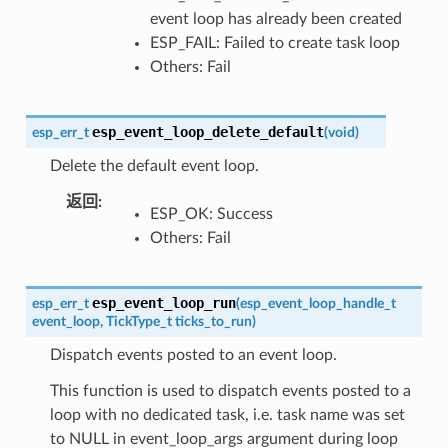
event loop has already been created
ESP_FAIL: Failed to create task loop
Others: Fail
esp_event_loop_delete_default
esp_err_t
(
void
)
Delete the default event loop.
返回
:
ESP_OK: Success
Others: Fail
esp_event_loop_run
esp_err_t
(
esp_event_loop_handle_t
event_loop
,
TickType_t
ticks_to_run
)
Dispatch events posted to an event loop.
This function is used to dispatch events posted to a
loop with no dedicated task, i.e. task name was set
to NULL in event_loop_args argument during loop