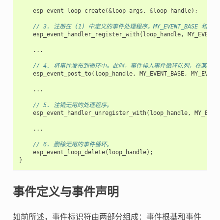
esp_event_loop_create
(
&
loop_args
,
&
loop_handle
);
// 3. 注册在 (1) 中定义的事件处理程序。MY_EVENT_BASE 和
esp_event_handler_register_with
(
loop_handle
,
MY_EVENT_
...
// 4. 将事件发布到循环中。此时，事件排入事件循环队列，在某个时刻，事
esp_event_post_to
(
loop_handle
,
MY_EVENT_BASE
,
MY_EVENT
...
// 5. 注销无用的处理程序。
esp_event_handler_unregister_with
(
loop_handle
,
MY_EVEN
...
// 6. 删除无用的事件循环。
esp_event_loop_delete
(
loop_handle
);
}
事件定义与事件声明
如前所述，事件标识符由两部分组成：事件根基和事件