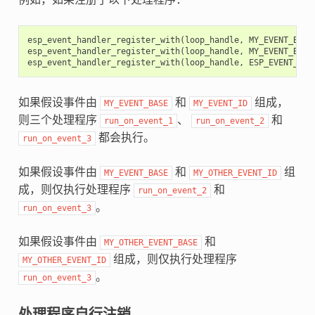
esp_event_handler_register_with
(
loop_handle
,
MY_EVENT_BASE
esp_event_handler_register_with
(
loop_handle
,
MY_EVENT_BASE
esp_event_handler_register_with
(
loop_handle
,
ESP_EVENT_ANY
如果假设事件由
和
组成，
MY_EVENT_BASE
MY_EVENT_ID
则三个处理程序
、
和
run_on_event_1
run_on_event_2
都会执行。
run_on_event_3
如果假设事件由
和
组
MY_EVENT_BASE
MY_OTHER_EVENT_ID
成，则仅执行处理程序
和
run_on_event_2
。
run_on_event_3
如果假设事件由
和
MY_OTHER_EVENT_BASE
组成，则仅执行处理程序
MY_OTHER_EVENT_ID
。
run_on_event_3
处理程序自行注销