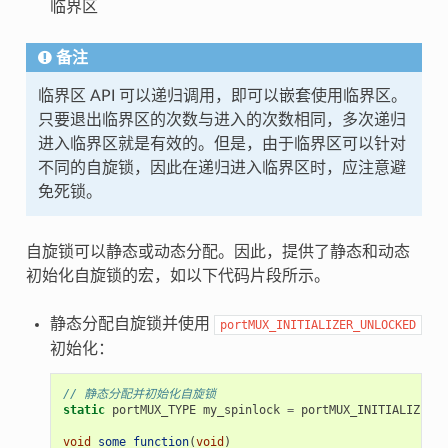
临界区
备注
临界区 API 可以递归调用，即可以嵌套使用临界区。
只要退出临界区的次数与进入的次数相同，多次递归
进入临界区就是有效的。但是，由于临界区可以针对
不同的自旋锁，因此在递归进入临界区时，应注意避
免死锁。
自旋锁可以静态或动态分配。因此，提供了静态和动态
初始化自旋锁的宏，如以下代码片段所示。
静态分配自旋锁并使用
portMUX_INITIALIZER_UNLOCKED
初始化：
// 静态分配并初始化自旋锁
static
portMUX_TYPE
my_spinlock
=
portMUX_INITIALIZER_U
void
some_function
(
void
)