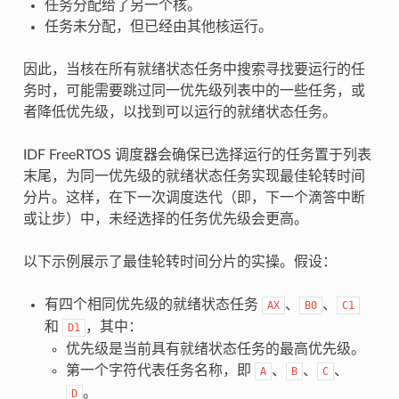
任务分配给了另一个核。
任务未分配，但已经由其他核运行。
因此，当核在所有就绪状态任务中搜索寻找要运行的任
务时，可能需要跳过同一优先级列表中的一些任务，或
者降低优先级，以找到可以运行的就绪状态任务。
IDF FreeRTOS 调度器会确保已选择运行的任务置于列表
末尾，为同一优先级的就绪状态任务实现最佳轮转时间
分片。这样，在下一次调度迭代（即，下一个滴答中断
或让步）中，未经选择的任务优先级会更高。
以下示例展示了最佳轮转时间分片的实操。假设：
有四个相同优先级的就绪状态任务
、
、
AX
B0
C1
和
，其中：
D1
优先级是当前具有就绪状态任务的最高优先级。
第一个字符代表任务名称，即
、
、
、
A
B
C
。
D