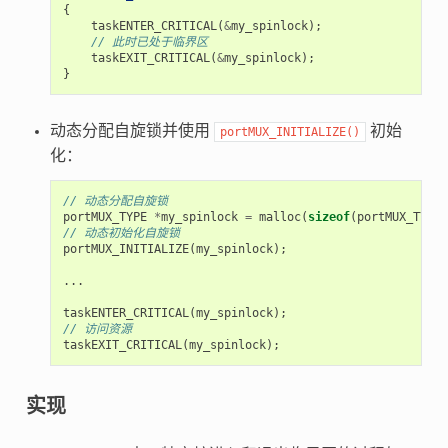
{
taskENTER_CRITICAL
(
&
my_spinlock
);
// 此时已处于临界区
taskEXIT_CRITICAL
(
&
my_spinlock
);
}
动态分配自旋锁并使用
初始
portMUX_INITIALIZE()
化：
// 动态分配自旋锁
portMUX_TYPE
*
my_spinlock
=
malloc
(
sizeof
(
portMUX_TYPE
)
// 动态初始化自旋锁
portMUX_INITIALIZE
(
my_spinlock
);
...
taskENTER_CRITICAL
(
my_spinlock
);
// 访问资源
taskEXIT_CRITICAL
(
my_spinlock
);
实现