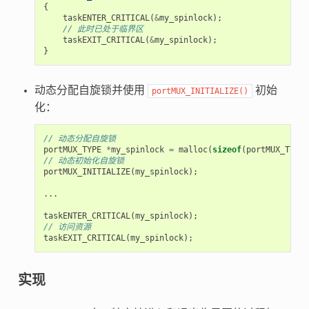
{
taskENTER_CRITICAL
(
&
my_spinlock
);
// 此时已处于临界区
taskEXIT_CRITICAL
(
&
my_spinlock
);
}
动态分配自旋锁并使用
初始
portMUX_INITIALIZE()
化：
// 动态分配自旋锁
portMUX_TYPE
*
my_spinlock
=
malloc
(
sizeof
(
portMUX_TYPE
)
// 动态初始化自旋锁
portMUX_INITIALIZE
(
my_spinlock
);
...
taskENTER_CRITICAL
(
my_spinlock
);
// 访问资源
taskEXIT_CRITICAL
(
my_spinlock
);
实现