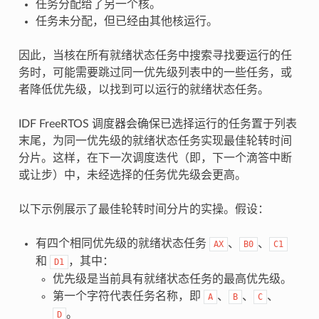
任务分配给了另一个核。
任务未分配，但已经由其他核运行。
因此，当核在所有就绪状态任务中搜索寻找要运行的任
务时，可能需要跳过同一优先级列表中的一些任务，或
者降低优先级，以找到可以运行的就绪状态任务。
IDF FreeRTOS 调度器会确保已选择运行的任务置于列表
末尾，为同一优先级的就绪状态任务实现最佳轮转时间
分片。这样，在下一次调度迭代（即，下一个滴答中断
或让步）中，未经选择的任务优先级会更高。
以下示例展示了最佳轮转时间分片的实操。假设：
有四个相同优先级的就绪状态任务
、
、
AX
B0
C1
和
，其中：
D1
优先级是当前具有就绪状态任务的最高优先级。
第一个字符代表任务名称，即
、
、
、
A
B
C
。
D