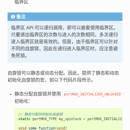
临界区
备注
临界区 API 可以递归调用，即可以嵌套使用临界区。
只要退出临界区的次数与进入的次数相同，多次递归
进入临界区就是有效的。但是，由于临界区可以针对
不同的自旋锁，因此在递归进入临界区时，应注意避
免死锁。
自旋锁可以静态或动态分配。因此，提供了静态和动态
初始化自旋锁的宏，如以下代码片段所示。
静态分配自旋锁并使用
portMUX_INITIALIZER_UNLOCKED
初始化：
// 静态分配并初始化自旋锁
static
portMUX_TYPE
my_spinlock
=
portMUX_INITIALIZER_U
void
some_function
(
void
)