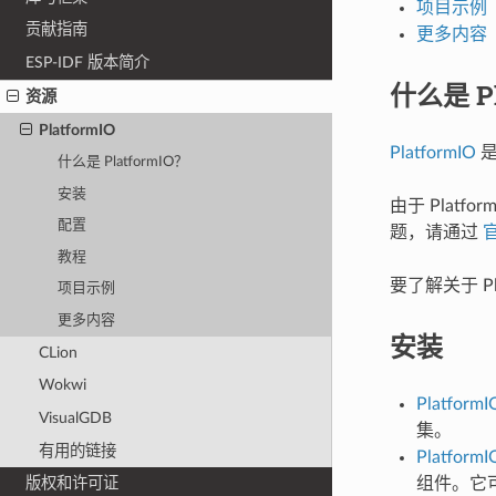
项目示例
贡献指南
更多内容
ESP-IDF 版本简介
什么是 Pl
资源
PlatformIO
PlatformIO
是
什么是 PlatformIO？
安装
由于 Platfo
配置
题，请通过
官
教程
要了解关于 P
项目示例
更多内容
安装
CLion
Wokwi
PlatformI
VisualGDB
集。
有用的链接
PlatformIO
组件。它
版权和许可证