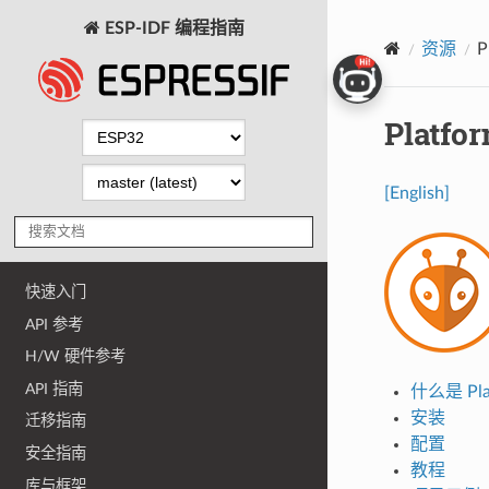
ESP-IDF 编程指南
资源
P
Platfo
[English]
快速入门
API 参考
H/W 硬件参考
API 指南
什么是 Pla
安装
迁移指南
配置
安全指南
教程
库与框架