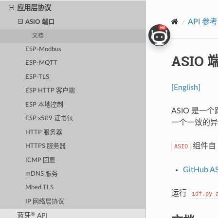
应用层协议
API 参考
ASIO 端口
文档
ESP-Modbus
ASIO 
ESP-MQTT
ESP-TLS
[English]
ESP HTTP 客户端
ESP 本地控制
ASIO 是一
ESP x509 证书包
一个一致的异
HTTP 服务器
组件自 
ASIO
HTTPS 服务器
ICMP 回显
GitHub 
mDNS 服务
Mbed TLS
运行
idf.py
IP 网络层协议
®
蓝牙
API