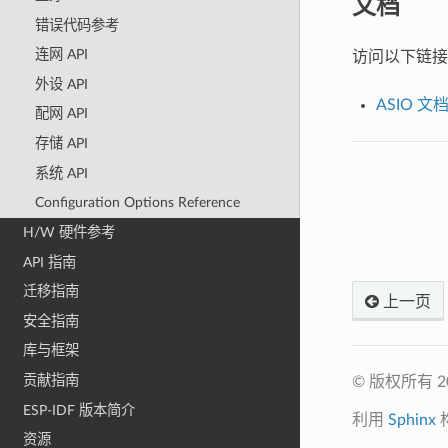
文档
错误代码参考
连网 API
访问以下链接
外设 API
ASIO 文档 (
配网 API
存储 API
系统 API
Configuration Options Reference
H/W 硬件参考
API 指南
迁移指南
上一页
安全指南
库与框架
贡献指南
© 版权所有 
ESP-IDF 版本简介
利用
Sphinx
资源