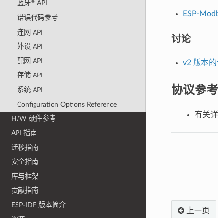
®
蓝牙
API
ESP-Mo
错误代码参考
连网 API
讨论
外设 API
配网 API
v2 版本
存储 API
协议参考
系统 API
Configuration Options Reference
有关
H/W 硬件参考
API 指南
迁移指南
安全指南
库与框架
贡献指南
ESP-IDF 版本简介
上一页