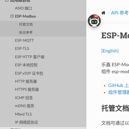
应用层协议
ASIO 端口
API 参考
ESP-Modbus
托管文档
ESP-M
协议参考
ESP-MQTT
ESP-TLS
[English]
ESP HTTP 客户端
乐鑫 ESP-Mo
ESP 本地控制
组件 esp-mo
ESP x509 证书包
HTTP 服务器
GitHub 
HTTPS 服务器
组件管理器中
ICMP 回显
托管文档
mDNS 服务
Mbed TLS
IP 网络层协议
文档可通过以