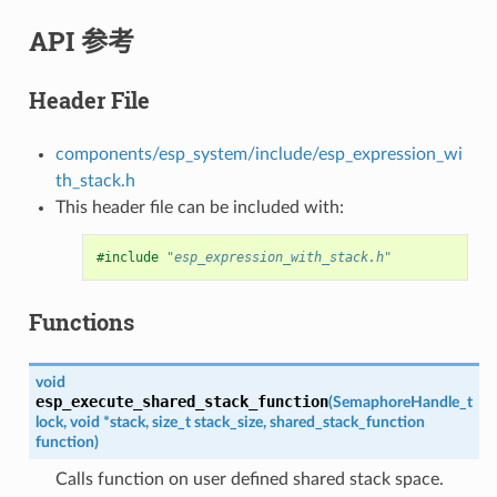
API 参考
Header File
components/esp_system/include/esp_expression_wi
th_stack.h
This header file can be included with:
#include
"esp_expression_with_stack.h"
Functions
void
esp_execute_shared_stack_function
(
SemaphoreHandle_t
lock
,
void
*
stack
,
size_t
stack_size
,
shared_stack_function
function
)
Calls function on user defined shared stack space.