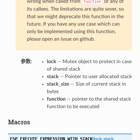
wrong when called from
or any of
function
its callees. The limitations are quite sever, so
that we might deprecate this function in the
future. If you have any use case which can
only be implemented using this function,
please open an issue on github.
参数
:
lock
-- Mutex object to protect in case
of shared stack
stack
-- Pointer to user allocated stack
stack_size
-- Size of current stack in
bytes
function
-- pointer to the shared stack
function to be executed
Macros
ESP_EXECUTE_EXPRESSION_WITH_STACK
(
lock
,
stack
,