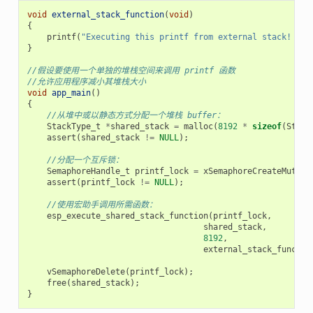
void
external_stack_function
(
void
)
{
printf
(
"Executing this printf from external stack! 
\n
"
}
//假设要使用一个单独的堆栈空间来调用 printf 函数
//允许应用程序减小其堆栈大小
void
app_main
()
{
//从堆中或以静态方式分配一个堆栈 buffer：
StackType_t
*
shared_stack
=
malloc
(
8192
*
sizeof
(
Stack
assert
(
shared_stack
!=
NULL
);
//分配一个互斥锁：
SemaphoreHandle_t
printf_lock
=
xSemaphoreCreateMutex
(
assert
(
printf_lock
!=
NULL
);
//使用宏助手调用所需函数：
esp_execute_shared_stack_function
(
printf_lock
,
shared_stack
,
8192
,
external_stack_functio
vSemaphoreDelete
(
printf_lock
);
free
(
shared_stack
);
}