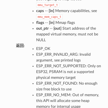
mmu_target_t
caps
--
[in]
Memory capabilities, see
mmu_mem_caps_t
flags
--
[in]
Mmap flags
out_ptr
--
[out]
Start address of the
mapped virtual memory, must not be
NULL
返回
:
ESP_OK
ESP_ERR_INVALID_ARG: Invalid
argument, see printed logs
ESP_ERR_NOT_SUPPORTED: Only on
ESP32, PSRAM is not a supported
physical memory target
ESP_ERR_NOT_FOUND: No enough
size free block to use
ESP_ERR_NO_MEM: Out of memory,
this API will allocate some heap
memory for internal usage