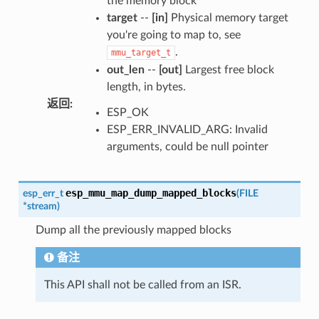
the memory block
target
--
[in]
Physical memory target
you're going to map to, see
.
mmu_target_t
out_len
--
[out]
Largest free block
length, in bytes.
返回
:
ESP_OK
ESP_ERR_INVALID_ARG: Invalid
arguments, could be null pointer
esp_mmu_map_dump_mapped_blocks
esp_err_t
(
FILE
*
stream
)
Dump all the previously mapped blocks
备注
This API shall not be called from an ISR.