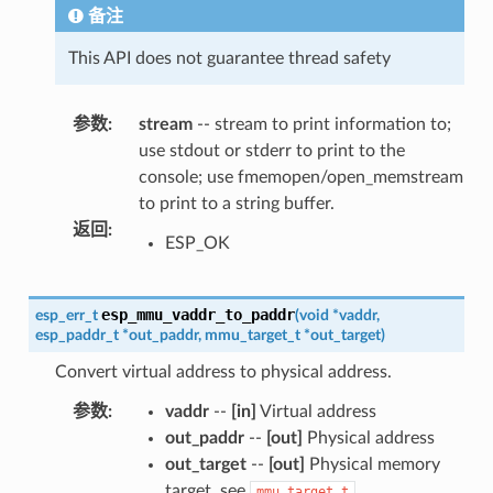
备注
This API does not guarantee thread safety
参数
:
stream
-- stream to print information to;
use stdout or stderr to print to the
console; use fmemopen/open_memstream
to print to a string buffer.
返回
:
ESP_OK
esp_mmu_vaddr_to_paddr
esp_err_t
(
void
*
vaddr
,
esp_paddr_t
*
out_paddr
,
mmu_target_t
*
out_target
)
Convert virtual address to physical address.
参数
:
vaddr
--
[in]
Virtual address
out_paddr
--
[out]
Physical address
out_target
--
[out]
Physical memory
target, see
mmu_target_t