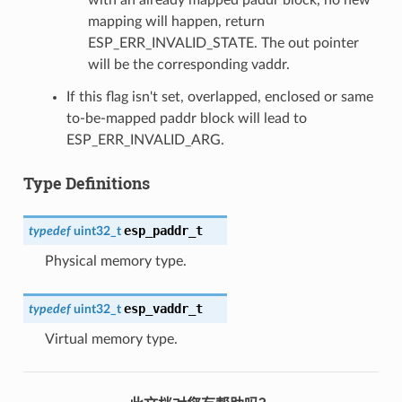
with an already mapped paddr block, no new
mapping will happen, return
ESP_ERR_INVALID_STATE. The out pointer
will be the corresponding vaddr.
If this flag isn't set, overlapped, enclosed or same
to-be-mapped paddr block will lead to
ESP_ERR_INVALID_ARG.
Type Definitions
esp_paddr_t
typedef
uint32_t
Physical memory type.
esp_vaddr_t
typedef
uint32_t
Virtual memory type.