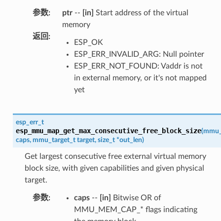
参数
:
ptr
--
[in]
Start address of the virtual
memory
返回
:
ESP_OK
ESP_ERR_INVALID_ARG: Null pointer
ESP_ERR_NOT_FOUND: Vaddr is not
in external memory, or it's not mapped
yet
esp_err_t
esp_mmu_map_get_max_consecutive_free_block_size
(
mmu_
caps
,
mmu_target_t
target
,
size_t
*
out_len
)
Get largest consecutive free external virtual memory
block size, with given capabilities and given physical
target.
参数
:
caps
--
[in]
Bitwise OR of
MMU_MEM_CAP_* flags indicating