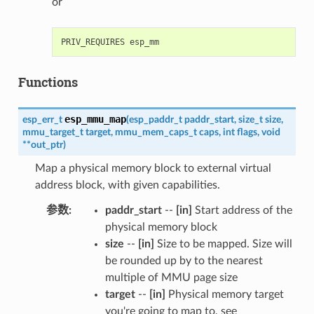
or
Functions
esp_mmu_map
esp_err_t
(
esp_paddr_t
paddr_start
,
size_t
size
,
mmu_target_t
target
,
mmu_mem_caps_t
caps
,
int
flags
,
void
*
*
out_ptr
)
Map a physical memory block to external virtual
address block, with given capabilities.
参数
:
paddr_start
--
[in]
Start address of the
physical memory block
size
--
[in]
Size to be mapped. Size will
be rounded up by to the nearest
multiple of MMU page size
target
--
[in]
Physical memory target
you're going to map to, see