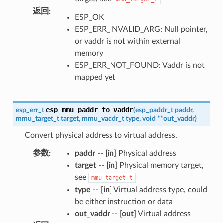
返回
:
ESP_OK
ESP_ERR_INVALID_ARG: Null pointer,
or vaddr is not within external
memory
ESP_ERR_NOT_FOUND: Vaddr is not
mapped yet
esp_mmu_paddr_to_vaddr
esp_err_t
(
esp_paddr_t
paddr
,
mmu_target_t
target
,
mmu_vaddr_t
type
,
void
*
*
out_vaddr
)
Convert physical address to virtual address.
参数
:
paddr
--
[in]
Physical address
target
--
[in]
Physical memory target,
see
mmu_target_t
type
--
[in]
Virtual address type, could
be either instruction or data
out_vaddr
--
[out]
Virtual address