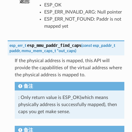
返回
:
ESP_OK
ESP_ERR_INVALID_ARG: Null pointer
ESP_ERR_NOT_FOUND: Paddr is not
mapped yet
esp_mmu_paddr_find_caps
esp_err_t
(
const
esp_paddr_t
paddr
,
mmu_mem_caps_t
*
out_caps
)
If the physical address is mapped, this API will
provide the capabilities of the virtual address where
the physical address is mapped to.
备注
: Only return value is ESP_OK(which means
physically address is successfully mapped), then
caps you get make sense.
备注