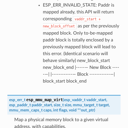
ESP_ERR_INVALID_STATE: Paddr is
mapped already, this API will return
corresponding
vaddr_start
+
as per the previously
new_block_offset
mapped block. Only to-be-mapped
paddr block is totally enclosed by a
previously mapped block will lead to
this error. (Identical scenario will
behave similarly) new_block_start
new_block_end |-----— New Block ----
-—| |------------— Block ------------—|
block_start block_end
esp_mmu_map_virt
esp_err_t
(
esp_vaddr_t
vaddr_start
,
esp_paddr_t
paddr_start
,
size_t
size
,
mmu_target_t
target
,
mmu_mem_caps_t
caps
,
int
flags
,
void
*
*
out_ptr
)
Map a physical memory block to a given virtual
address, with capabilities.