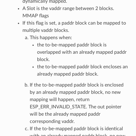
dynamically mapped.
A Slot is the vaddr range between 2 blocks.
MMAP flags
If this flag is set, a paddr block can be mapped to
multiple vaddr blocks.
This happens when:
the to-be-mapped paddr block is
overlapped with an already mapped paddr
block.
the to-be-mapped paddr block encloses an
already mapped paddr block.
If the to-be-mapped paddr block is enclosed
by an already mapped paddr block, no new
mapping will happen, return
ESP_ERR_INVALID_STATE. The out pointer
will be the already mapped paddr
corresponding vaddr.
If the to-be-mapped paddr block is identical