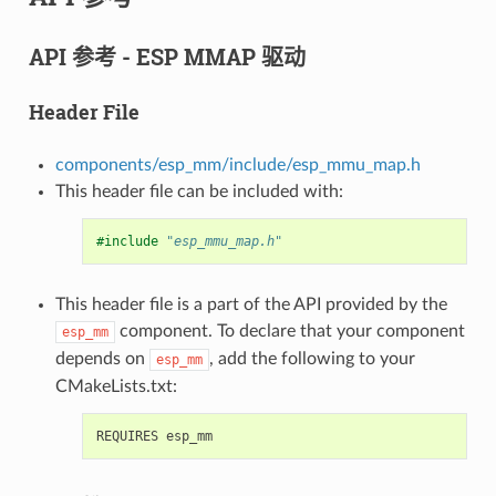
API 参考 - ESP MMAP 驱动
Header File
components/esp_mm/include/esp_mmu_map.h
This header file can be included with:
#include
"esp_mmu_map.h"
This header file is a part of the API provided by the
component. To declare that your component
esp_mm
depends on
, add the following to your
esp_mm
CMakeLists.txt: