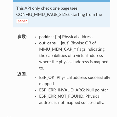
This API only check one page (see
CONFIG_MMU_PAGE_SIZE), starting from the
paddr
参数
:
paddr
--
[in]
Physical address
out_caps
--
[out]
Bitwise OR of
MMU_MEM_CAP_* flags indicating
the capabilities of a virtual address
where the physical address is mapped
to.
返回
:
ESP_OK: Physical address successfully
mapped.
ESP_ERR_INVALID_ARG: Null pointer
ESP_ERR_NOT_FOUND: Physical
address is not mapped successfully.