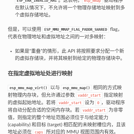
。这表明，
驱动程序
ESP_ERR_INVALID_ARG
esp_mmap
在默认情况下，不允许将一个物理存储地址映射到多
个虚拟存储地址。
但是，可以使用
flag，
ESP_MMU_MMAP_FLAG_PADDR_SHARED
代表在物理地址和虚拟地址之间的一对多映射：
如果是“重叠”的情形，此 API 将按照要求分配一个新
的虚拟存储块，并将其映射到给定的物理存储块中。
在指定虚拟地址处进行映射
以与
相同的方式映
esp_mmu_map_virt()
esp_mmu_map()
射物理内存块，但允许通过参数
指定映射
vaddr_start
的虚拟起始地址。若将
设为
，驱动程序
vaddr_start
0
将自动分配合适的空闲内存块。若
为非零
vaddr_start
值，则指定的整个地址范围必须位于与给定能力
(capability) 和目标 (target) 相匹配的未映射槽位内，且该
地址必须在
所对应的 MMU 视图范围内有效。
caps