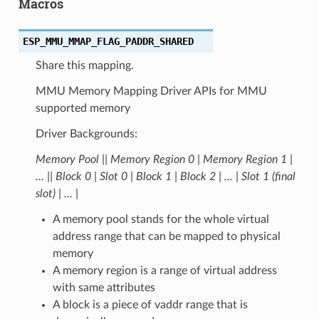
Macros
ESP_MMU_MMAP_FLAG_PADDR_SHARED
Share this mapping.
MMU Memory Mapping Driver APIs for MMU
supported memory
Driver Backgrounds:
Memory Pool |
| Memory Region 0 | Memory Region 1 |
... |
| Block 0 | Slot 0 | Block 1 | Block 2 | ... | Slot 1 (final
slot) | ... |
A memory pool stands for the whole virtual
address range that can be mapped to physical
memory
A memory region is a range of virtual address
with same attributes
A block is a piece of vaddr range that is