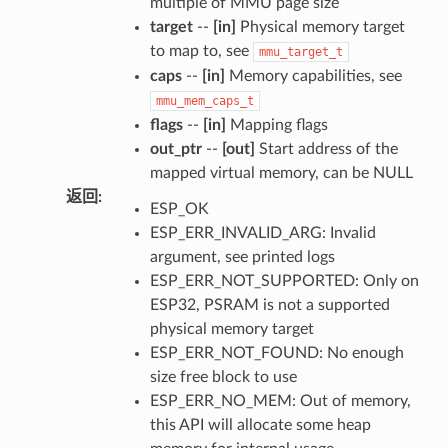
multiple of MMU page size
target
--
[in]
Physical memory target
to map to, see
mmu_target_t
caps
--
[in]
Memory capabilities, see
mmu_mem_caps_t
flags
--
[in]
Mapping flags
out_ptr
--
[out]
Start address of the
mapped virtual memory, can be NULL
返回
:
ESP_OK
ESP_ERR_INVALID_ARG: Invalid
argument, see printed logs
ESP_ERR_NOT_SUPPORTED: Only on
ESP32, PSRAM is not a supported
physical memory target
ESP_ERR_NOT_FOUND: No enough
size free block to use
ESP_ERR_NO_MEM: Out of memory,
this API will allocate some heap