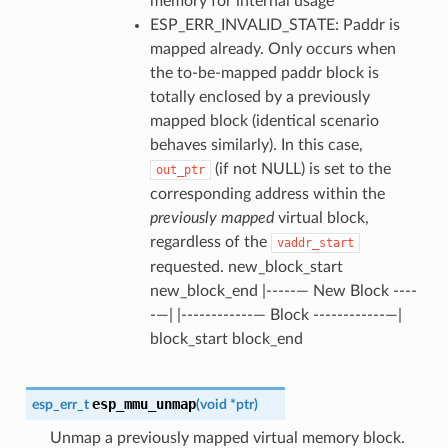
memory for internal usage
ESP_ERR_INVALID_STATE: Paddr is
mapped already. Only occurs when
the to-be-mapped paddr block is
totally enclosed by a previously
mapped block (identical scenario
behaves similarly). In this case,
(if not NULL) is set to the
out_ptr
corresponding address within the
previously mapped
virtual block,
regardless of the
vaddr_start
requested. new_block_start
new_block_end |-----— New Block ----
-—| |------------— Block ------------—|
block_start block_end
esp_mmu_unmap
esp_err_t
(
void
*
ptr
)
Unmap a previously mapped virtual memory block.