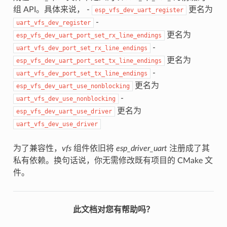
组 API。具体来说， -
更名为
esp_vfs_dev_uart_register
-
uart_vfs_dev_register
更名为
esp_vfs_dev_uart_port_set_rx_line_endings
-
uart_vfs_dev_port_set_rx_line_endings
更名为
esp_vfs_dev_uart_port_set_tx_line_endings
-
uart_vfs_dev_port_set_tx_line_endings
更名为
esp_vfs_dev_uart_use_nonblocking
-
uart_vfs_dev_use_nonblocking
更名为
esp_vfs_dev_uart_use_driver
uart_vfs_dev_use_driver
为了兼容性，
vfs
组件依旧将
esp_driver_uart
注册成了其
私有依赖。换句话说，你无需修改既有项目的 CMake 文
件。
此文档对您有帮助吗？