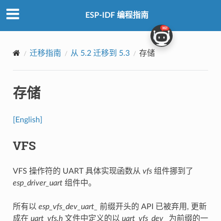
ESP-IDF 编程指南
迁移指南
从 5.2 迁移到 5.3
存储
存储
[English]
VFS
VFS 操作符的 UART 具体实现函数从
vfs
组件挪到了
esp_driver_uart
组件中。
所有以
esp_vfs_dev_uart_
前缀开头的 API 已被弃用, 更新
成在
uart_vfs.h
文件中定义的以
uart_vfs_dev_
为前缀的一