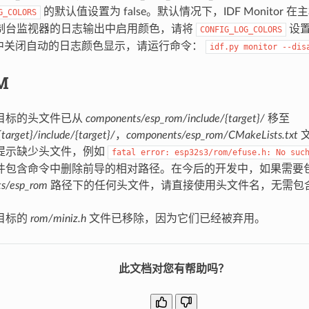
的默认值设置为 false。默认情况下，IDF Monitor
G_COLORS
制台监视器的日志输出中启用颜色，请将
设置
CONFIG_LOG_COLORS
or 中关闭自动的日志颜色显示，请运行命令：
idf.py
monitor
--dis
M
目标的头文件已从
components/esp_rom/include/{target}/
移至
target}/include/{target}/
，
components/esp_rom/CMakeLists.txt
提示缺少头文件，例如
fatal
error:
esp32s3/rom/efuse.h:
No
suc
件包含命令中删除前导的相对路径。在今后的开发中，如果需要
s/esp_rom
路径下的任何头文件，请直接使用头文件名，无需包
。
目标的
rom/miniz.h
文件已移除，因为它们已经被弃用。
此文档对您有帮助吗？