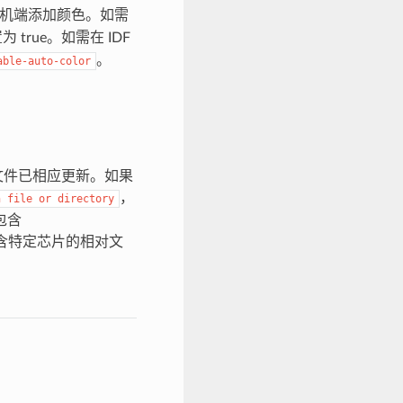
 在主机端添加颜色。如需
为 true。如需在 IDF
。
able-auto-color
文件已相应更新。如果
，
h
file
or
directory
包含
含特定芯片的相对文