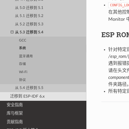
CONFIG_LO
从 5.0 迁移到 5.1
在其他控
从 5.1 迁移到 5.2
Monit
从 5.2 迁移到 5.3
ESP RO
从 5.3 迁移到 5.4
GCC
系统
针对特定
/esp_rom/{
蓝牙通用
遇到报错
存储
请在头文
Wi-Fi
component
协议
件夹路径
从 5.4 迁移到 5.5
所有特定
迁移到 ESP-IDF 6.x
安全指南
库与框架
贡献指南