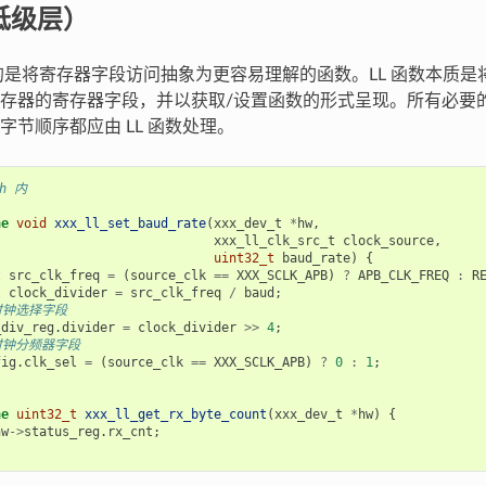
（低级层）
目的是将寄存器字段访问抽象为更容易理解的函数。LL 函数本质是
存器的寄存器字段，并以获取/设置函数的形式呈现。所有必要
字节顺序都应由 LL 函数处理。
.h 内
ne
void
xxx_ll_set_baud_rate
(
xxx_dev_t
*
hw
,
xxx_ll_clk_src_t
clock_source
,
uint32_t
baud_rate
)
{
t
src_clk_freq
=
(
source_clk
==
XXX_SCLK_APB
)
?
APB_CLK_FREQ
:
R
t
clock_divider
=
src_clk_freq
/
baud
;
时钟选择字段
_div_reg
.
divider
=
clock_divider
>>
4
;
时钟分频器字段
fig
.
clk_sel
=
(
source_clk
==
XXX_SCLK_APB
)
?
0
:
1
;
ne
uint32_t
xxx_ll_get_rx_byte_count
(
xxx_dev_t
*
hw
)
{
hw
->
status_reg
.
rx_cnt
;