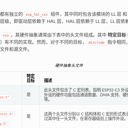
块都有独立的
组件，其中同时包含该模块的 LL 层 和
esp_hal_xxx
级，即驱动层依赖于 HAL 层，HAL 层依赖于 LL 层，LL 
设
，其硬件抽象通常由下表中的头文件组成。其中
特定目标
xxx
）有不同的实现。然而，对于不同的目标，
指令相同
#include
文件和源文件。
硬件抽象头文件
特定
目标
描述
此头文件包含了 C 宏列表，指明 ESP32-C3 外
是
外设的硬件功能包括通道数量、DMA 支持、硬件 
ps.h"
等。
这两个头文件分别以 C 结构体和 C 宏的形式
ruct.h"
是
过其中任一头文件，在寄存器级别上操作外设。
g.h"