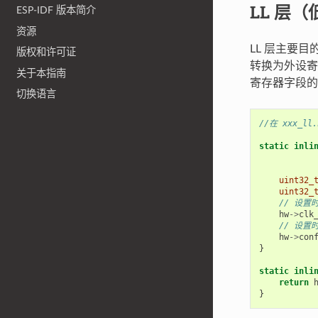
LL 层
ESP-IDF 版本简介
资源
LL 层主要
版权和许可证
转换为外设寄
关于本指南
寄存器字段的
切换语言
//在 xxx_ll
static
inli
uint32_
uint32_
// 设置
hw
->
clk
// 设置
hw
->
con
}
static
inli
return
}