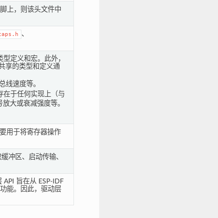
定管脚上，则该头文件中
、
caps.h
的类型定义和宏。此外，
。共享的类型和定义通
总线速度等。
存在于任何实现上（与
号放大或衰减强度等。
I 主要用于将寄存器操作
取缓冲区、启动传输、
I 旨在从 ESP-IDF
功能。因此，驱动层