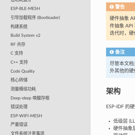
警告
ESP-BLE-MESH
引导加载程序 (Bootloader)
硬件抽象 
件抽象 API
构建系统
迭代时，硬件
Build System v2
RF 共存
备注
C 支持
C++ 支持
尽管本文档主
外其他的硬
Code Quality
核心转储
架构
测量模组功耗
Deep-sleep 唤醒存根
ESP-ID
错误处理
ESP-WIFI-MESH
低级层 (LL
严重错误
硬件抽象层 
文件系统注意事项