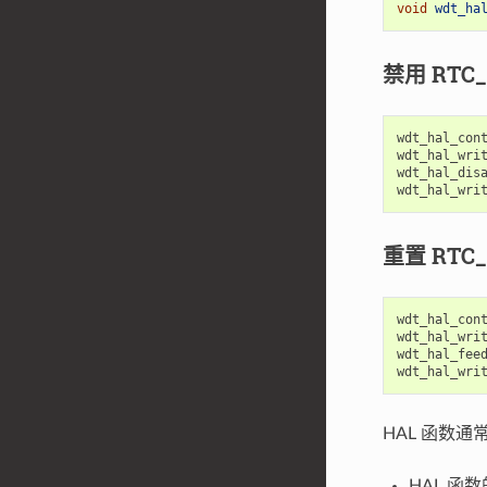
void
wdt_ha
禁用 RTC
wdt_hal_con
wdt_hal_wri
wdt_hal_dis
wdt_hal_wri
重置 RTC
wdt_hal_con
wdt_hal_wri
wdt_hal_fee
wdt_hal_wri
HAL 函数
HAL 函