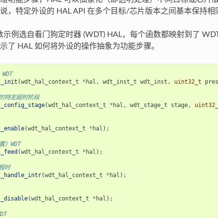
说，特定外设的 HAL API 在多个目标/芯片版本之间基本保持相
函数示例选自看门狗定时器 (WDT) HAL，每个函数都映射到了 W
示了 HAL 如何将外设的操作抽象为功能步骤。
WDT
l_init
(
wdt_hal_context_t
*
hal
,
wdt_inst_t
wdt_inst
,
uint32_t
pre
T 的特定超时阶段
l_config_stage
(
wdt_hal_context_t
*
hal
,
wdt_stage_t
stage
,
uint32
l_enable
(
wdt_hal_context_t
*
hal
);
置）WDT
l_feed
(
wdt_hal_context_t
*
hal
);
 超时
l_handle_intr
(
wdt_hal_context_t
*
hal
);
l_disable
(
wdt_hal_context_t
*
hal
);
DT