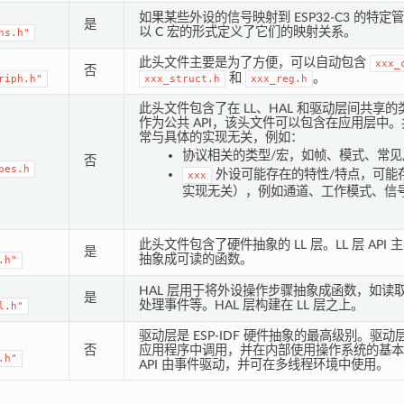
如果某些外设的信号映射到 ESP32-C3 的特
是
以 C 宏的形式定义了它们的映射关系。
ns.h"
此头文件主要是为了方便，可以自动包含
xxx_
否
和
。
riph.h"
xxx_struct.h
xxx_reg.h
此头文件包含了在 LL、HAL 和驱动层间共享
作为公共 API，该头文件可以包含在应用层中
常与具体的实现无关，例如：
协议相关的类型/宏，如帧、模式、常见
否
pes.h
外设可能存在的特性/特点，可能
xxx
实现无关），例如通道、工作模式、信
此头文件包含了硬件抽象的 LL 层。LL 层 AP
是
抽象成可读的函数。
.h"
HAL 层用于将外设操作步骤抽象成函数，如读
是
处理事件等。HAL 层构建在 LL 层之上。
l.h"
驱动层是 ESP-IDF 硬件抽象的最高级别。驱动层 AP
否
应用程序中调用，并在内部使用操作系统的基本
.h"
API 由事件驱动，并可在多线程环境中使用。