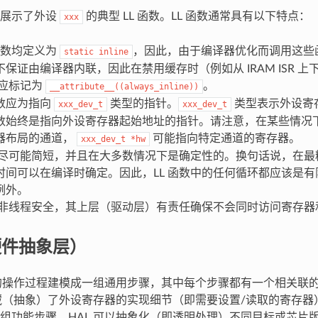
段展示了外设
的典型 LL 函数。LL 函数通常具有以下特点：
xxx
 函数均定义为
，因此，由于编译器优化而调用这些
static
inline
保证由编译器内联，因此在禁用缓存时（例如从 IRAM ISR 
都应标记为
。
__attribute__((always_inline))
数应为指向
类型的指针。
类型表示外设寄
xxx_dev_t
xxx_dev_t
数始终是指向外设寄存器起始地址的指针。请注意，在某些情况
器布局的通道，
可能指向特定通道的寄存器。
xxx_dev_t
*hw
数应尽可能简短，并且在大多数情况下是确定性的。换句话说，在最糟
时间可以在编译时确定。因此，LL 函数中的任何循环都应该是
例外。
数并非线程安全，其上层（驱动层）有责任确保不会同时访问寄存
硬件抽象层）
设的操作过程建模成一组通用步骤，其中每个步骤都有一个相关联
隐藏（抽象）了外设寄存器的实现细节（即需要设置/读取的寄存
组功能步骤，HAL 可以抽象化（即透明处理）不同目标或芯片