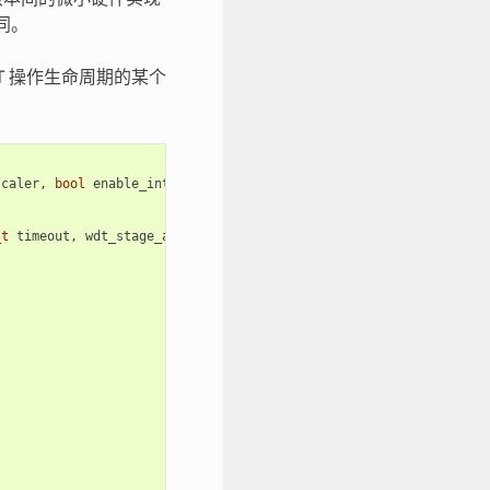
同。
DT 操作生命周期的某个
scaler
,
bool
enable_intr
);
_t
timeout
,
wdt_stage_action_t
behavior
);