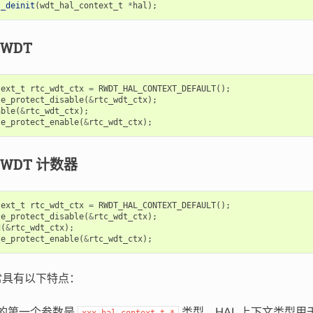
l_deinit
(
wdt_hal_context_t
*
hal
);
_WDT
text_t
rtc_wdt_ctx
=
RWDT_HAL_CONTEXT_DEFAULT
();
te_protect_disable
(
&
rtc_wdt_ctx
);
able
(
&
rtc_wdt_ctx
);
te_protect_enable
(
&
rtc_wdt_ctx
);
_WDT 计数器
text_t
rtc_wdt_ctx
=
RWDT_HAL_CONTEXT_DEFAULT
();
te_protect_disable
(
&
rtc_wdt_ctx
);
d
(
&
rtc_wdt_ctx
);
te_protect_enable
(
&
rtc_wdt_ctx
);
通常具有以下特点：
数的第一个参数是
类型。HAL 上下文类型