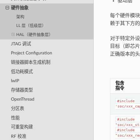
驱动层
硬件抽象
每个硬件模
架构
赖于其下方的层
LL 层（低级层）
HAL（硬件抽象层）
对于特定外
JTAG 调试
目标（即芯片
Project Configuration
正确版本的头
链接器脚本生成机制
低功耗模式
lwIP
包含
指令
存储器类型
OpenThread
#include
'soc/xxx_ca
分区表
性能
#include
"soc/xxx_st
可重复构建
#include
"soc/xxx_re
RF 校准