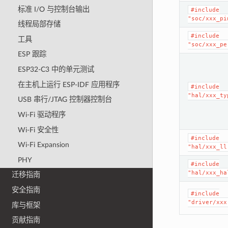
标准 I/O 与控制台输出
#include
"soc/xxx_pi
线程局部存储
#include
工具
"soc/xxx_pe
ESP 跟踪
ESP32-C3 中的单元测试
在主机上运行 ESP-IDF 应用程序
#include
"hal/xxx_ty
USB 串行/JTAG 控制器控制台
Wi-Fi 驱动程序
Wi-Fi 安全性
#include
Wi-Fi Expansion
"hal/xxx_ll
PHY
#include
"hal/xxx_ha
迁移指南
安全指南
#include
"driver/xxx
库与框架
贡献指南