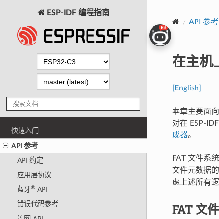
ESP-IDF 编程指南
API 参考
在主机上
[English]
本章主要面向 P
对在 ESP-
快速入门
成器
。
API 参考
FAT 文件
API 约定
文件元数据
应用层协议
虑上述所有逻
®
蓝牙
API
错误代码参考
FAT 
连网 API