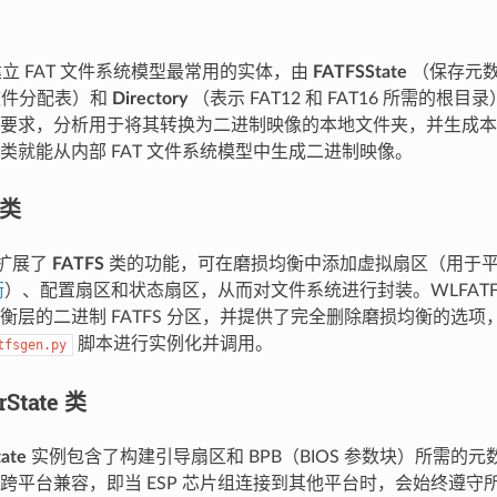
是建立 FAT 文件系统模型最常用的实体，由
FATFSState
（保存元
件分配表）和
Directory
（表示 FAT12 和 FAT16 所需的根
要求，分析用于将其转换为二进制映像的本地文件夹，并生成本
类就能从内部 FAT 文件系统模型中生成二进制映像。
 类
类扩展了
FATFS
类的功能，可在磨损均衡中添加虚拟扇区（用于
衡
）、配置扇区和状态扇区，从而对文件系统进行封装。WLFATF
衡层的二进制 FATFS 分区，并提供了完全删除磨损均衡的选
脚本进行实例化并调用。
tfsgen.py
rState 类
ate
实例包含了构建引导扇区和 BPB（BIOS 参数块）所需的
跨平台兼容，即当 ESP 芯片组连接到其他平台时，会始终遵守所有