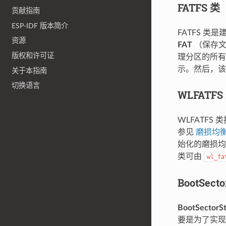
FATFS 类
贡献指南
ESP-IDF 版本简介
FATFS 类
资源
FAT
（保存文
版权和许可证
理分区的所有
示。然后，该
关于本指南
切换语言
WLFATFS
WLFATFS 
参见
磨损均
始化的磨损均
类可由
wl_fa
BootSecto
BootSectorSt
要是为了实现