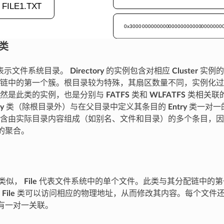
 类
表示文件系统目录。
Directory
的实例包含对相应
Cluster
实例的
链中的第一个簇。根目录较为特殊，其扇区数量不同，实例化过
仍然是此类的实例，也是分别与
FATFS
类和
WLFATFS
类相关联
ry
类（除根目录外）与在父目录中定义其条目的
Entry
类一对一
含由实际目录内容组成（如别名、文件和目录）的多个条目，因
的聚合。
类似，
File
代表文件系统中的单个文件。此类与其分配链中的第
，
File
类可以访问相应的物理地址，从而修改其内容。每个文件
有一对一关联。