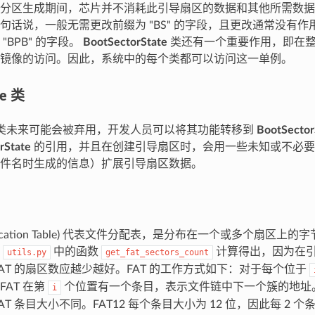
分区生成期间，芯片并不消耗此引导扇区的数据和其他所需数据
句话说，一般无需更改前缀为 "BS" 的字段，且更改通常没有
"BPB" 的字段。
BootSectorState
类还有一个重要作用，即在
镜像的访问。因此，系统中的每个类都可以访问这一单例。
te 类
类未来可能会被弃用，开发人员可以将其功能转移到
BootSector
rState
的引用，并且在创建引导扇区时，会用一些未知或不必要
件名时生成的信息）扩展引导扇区数据。
 Allocation Table) 代表文件分配表，是分布在一个或多个扇区
由
中的函数
计算得出，因为在
utils.py
get_fat_sectors_count
FAT 的扇区数应越少越好。FAT 的工作方式如下：对于每个位于
AT 在第
个位置有一个条目，表示文件链中下一个簇的地址。每
i
AT 条目大小不同。FAT12 每个条目大小为 12 位，因此每 2 个