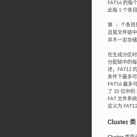
FAT16 的每
此每 1 个
第
个条目
i
且是文件链中
并不一定存储
在生成分区时
分配链中的每
述，FAT12
条件下最多可以
FAT16 最多
了 32 位中
FAT 文件系
定义为 FA
Cluster 类