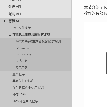
外设 API
本节介绍了 
操作的有效 
配网 API
存储 API
FAT 文件系统
在主机上生成和解析 FATFS
FAT 文件系统生成器及解析器的设计
fatfsgen.py
fatfsparse.py
支持功能
应用示例
量产程序
非易失性存储库
在引导程序中使用 NVS
NVS 加密
NVS 分区生成程序