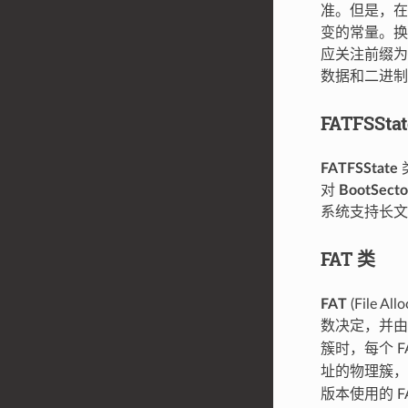
准。但是，在
变的常量。换
应关注前缀为 
数据和二进制
FATFSSta
FATFSState
对
BootSecto
系统支持长文
FAT 类
FAT
(File
数决定，并
簇时，每个 
址的物理簇，F
版本使用的 F