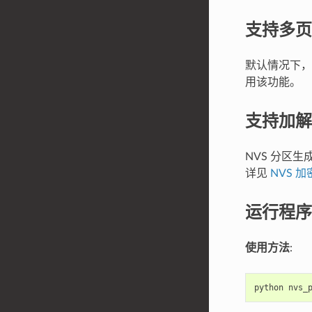
支持多页 
默认情况下，
用该功能。
支持加解
NVS 分区
详见
NVS 加
运行程序
使用方法
:
python
nvs_