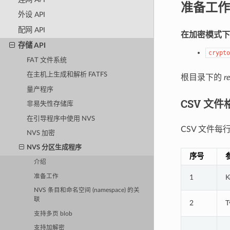
准备工作
外设 API
配网 API
在加密模式下
存储 API
crypto
FAT 文件系统
在主机上生成和解析 FATFS
根目录下的
r
量产程序
CSV 文件
非易失性存储库
在引导程序中使用 NVS
CSV 文件
NVS 加密
NVS 分区生成程序
序号
介绍
准备工作
1
K
NVS 条目和命名空间 (namespace) 的关
联
2
T
支持多页 blob
支持加解密