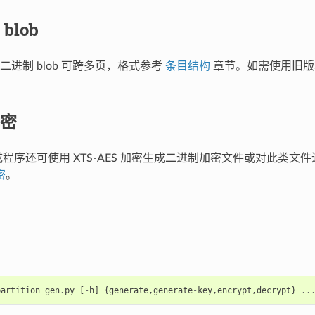
blob
二进制 blob 可跨多页，格式参考
条目结构
章节。如需使用旧版
密
生成程序还可使用 XTS-AES 加密生成二进制加密文件或对此类文
密
。
partition_gen
.
py
[
-
h
]
{
generate
,
generate
-
key
,
encrypt
,
decrypt
}
..