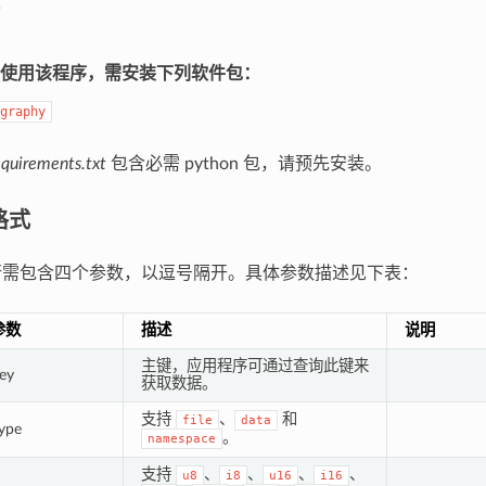
使用该程序，需安装下列软件包：
graphy
equirements.txt
包含必需 python 包，请预先安装。
格式
每行需包含四个参数，以逗号隔开。具体参数描述见下表：
参数
描述
说明
主键，应用程序可通过查询此键来
ey
获取数据。
支持
、
和
file
data
ype
。
namespace
支持
、
、
、
、
u8
i8
u16
i16