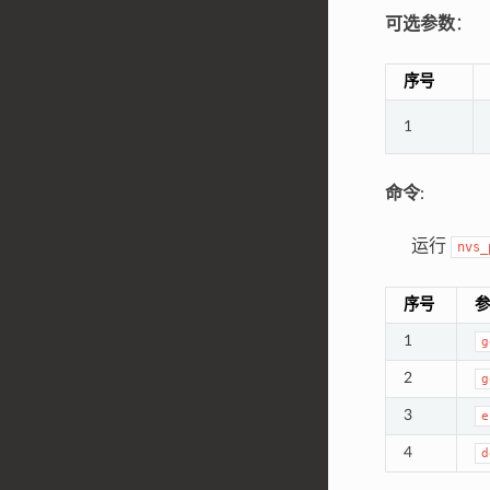
可选参数
：
序号
1
命令
:
运行
nvs_
序号
参
1
g
2
g
3
e
4
d