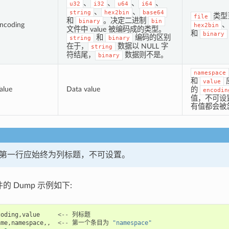
、
、
、
、
u32
i32
u64
i64
、
、
string
hex2bin
base64
类型
file
和
。决定二进制
binary
bin
ncoding
、
hex2bin
文件中 value 被编码成的类型。
和
binary
和
编码的区别
string
binary
在于，
数据以 NULL 字
string
符结尾，
数据则不是。
binary
namespace
和
value
alue
Data value
的
encodin
值，不可设
有值都会被
件的第一行应始终为列标题，不可设置。
件的 Dump 示例如下:
coding
,
value
<--
列标题
ame
,
namespace
,,
<--
第一个条目为
"namespace"