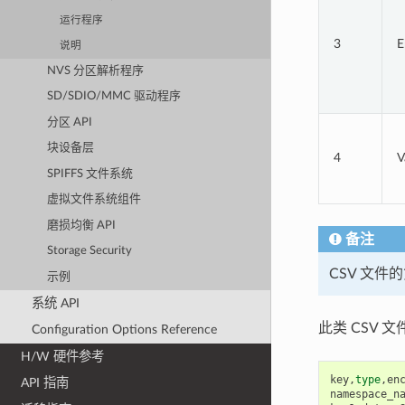
运行程序
3
E
说明
NVS 分区解析程序
SD/SDIO/MMC 驱动程序
分区 API
块设备层
4
V
SPIFFS 文件系统
虚拟文件系统组件
磨损均衡 API
备注
Storage Security
CSV 文
示例
系统 API
此类 CSV 文
Configuration Options Reference
H/W 硬件参考
key
,
type
,
en
API 指南
namespace_n