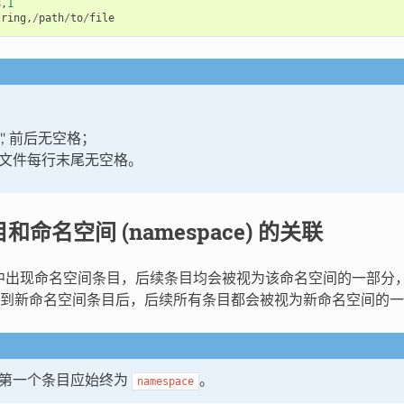
8
,
1
tring
,
/
path
/
to
/
file
',' 前后无空格；
V 文件每行末尾无空格。
目和命名空间 (namespace) 的关联
文件中出现命名空间条目，后续条目均会被视为该命名空间的一部分
到新命名空间条目后，后续所有条目都会被视为新命名空间的一
件中第一个条目应始终为
。
namespace