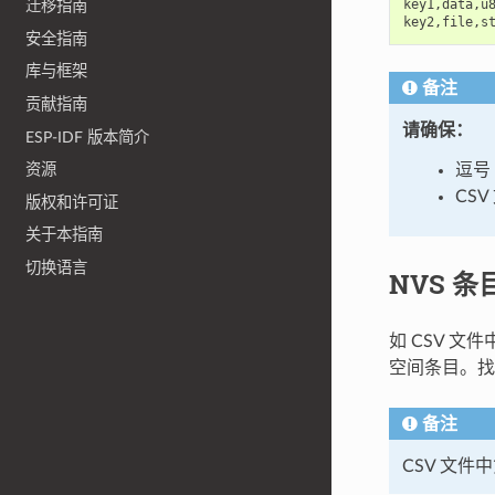
key1
,
data
,
u
迁移指南
key2
,
file
,
s
安全指南
库与框架
备注
贡献指南
请确保：
ESP-IDF 版本简介
逗号 
资源
CS
版权和许可证
关于本指南
切换语言
NVS 条
如 CSV 
空间条目。找
备注
CSV 文