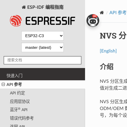
ESP-IDF 编程指南
API 参考
NVS 
[English]
介绍
快速入门
NVS 分区生成
API 参考
值对生成二
API 约定
应用层协议
NVS 分区
ODM/OE
®
蓝牙
API
号，为每个设
错误代码参考
连网 API