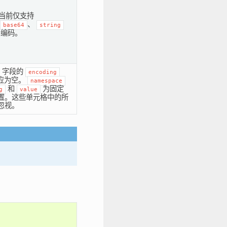
当前仅支持
、
base64
string
编码。
字段的
encoding
应为空。
namespace
和
为固定
g
value
置。这些单元格中的所
忽视。