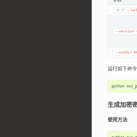
/
-h
--he
--version
--outdir
O
运行如下命令创
python
nvs_
生成加密
使用方法
: