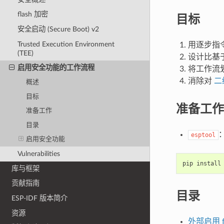
flash 加密
目标
安全启动 (Secure Boot) v2
Trusted Execution Environment
用逐步指
(TEE)
设计比基
启用安全功能的工作流程
将工作流
消除对
二
概述
目标
准备工作
准备工作
目录
esptool
启用安全功能
Vulnerabilities
pip
install
库与框架
贡献指南
目录
ESP-IDF 版本简介
资源
外部启用 fl