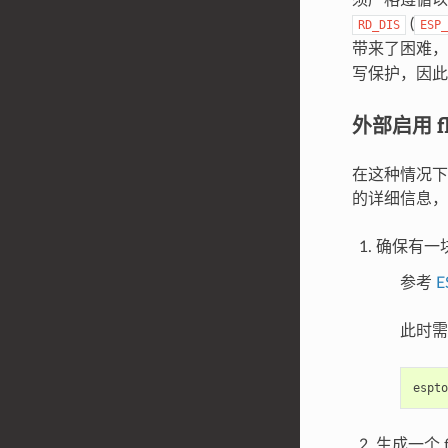
(
RD_DIS
ESP_
带来了困难，因
写保护，因此
外部启用 fl
在这种情况下，所
的详细信息
确保有一块 
参考
E
此时需
espto
生成一个 f