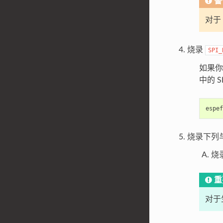
警
对于 
烧录
SPI_
如果
中的 S
espef
烧录下列与 
烧录
重
对于