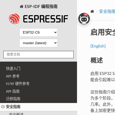
ESP-IDF 编程指南
安全指
启用安
[English]
概述
快速入门
启用 ESP
API 参考
能会引起难以
H/W 硬件参考
API 指南
这份指南介绍
为多个阶段，
迁移指南
几率。此外，
安全指南
备上加密更快
安全概述