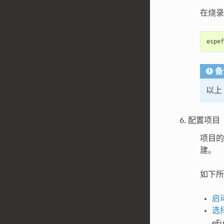
在烧录相
espef
备
以上 
配置项目
项目的
建。
如下所示
启动
选
eF