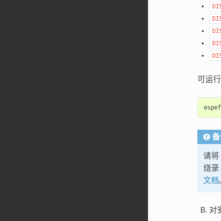
DI
DI
DI
DI
DI
可运行
espef
备
请将
烧录
文档
对安