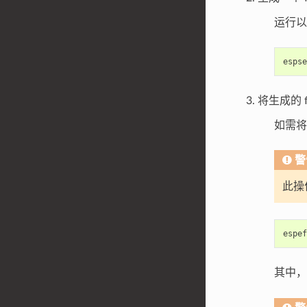
运行以
espse
将生成的 
如需将 
警
此操
espef
其中